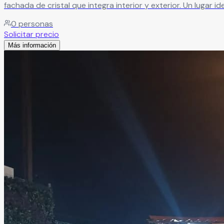
fachada de cristal que integra interior y exterior. Un lugar 
0
personas
Solicitar precio
Más información