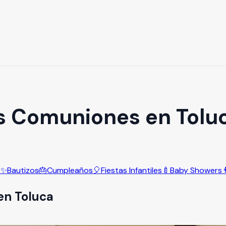
s Comuniones en Tolu
s
✨
Bautizos
🎂
Cumpleaños
🎈
Fiestas Infantiles
🍼
Baby Showers

en
Toluca