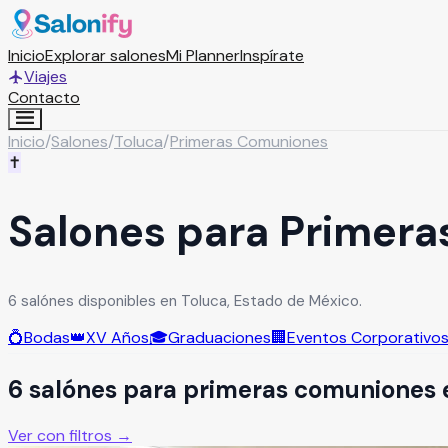
Inicio
Explorar salones
Mi Planner
Inspírate
Viajes
Contacto
Inicio
/
Salones
/
Toluca
/
Primeras Comuniones
✝️
Salones para Primera
6 salónes disponibles en Toluca, Estado de México.
💍
Bodas
👑
XV Años
🎓
Graduaciones
🏢
Eventos Corporativo
6
salón
es
para
primeras comuniones
Ver con filtros →