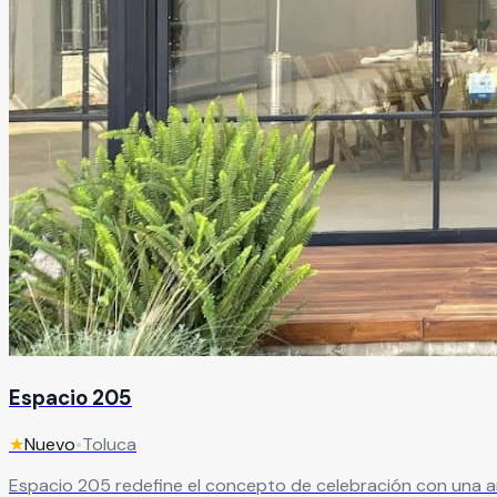
Espacio 205
★
Nuevo
•
Toluca
Espacio 205 redefine el concepto de celebración con una 