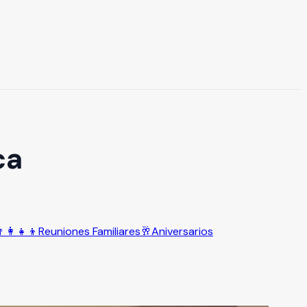
ca
‍👩‍👧‍👦
Reuniones Familiares
🥂
Aniversarios