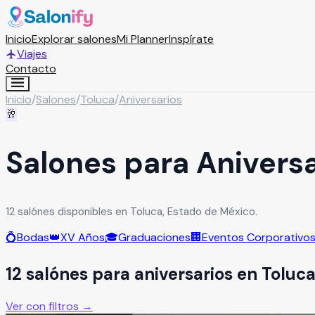
Inicio
Explorar salones
Mi Planner
Inspírate
Viajes
Contacto
Inicio
/
Salones
/
Toluca
/
Aniversarios
🥂
Salones para Aniversa
12 salónes disponibles en Toluca, Estado de México.
💍
Bodas
👑
XV Años
🎓
Graduaciones
🏢
Eventos Corporativo
12
salón
es
para
aniversarios
en
Toluc
Ver con filtros →