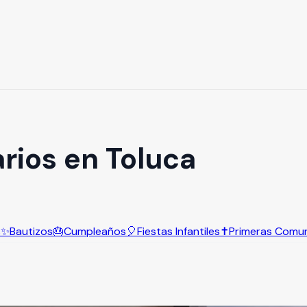
rios en Toluca
s
✨
Bautizos
🎂
Cumpleaños
🎈
Fiestas Infantiles
✝️
Primeras Comu
a