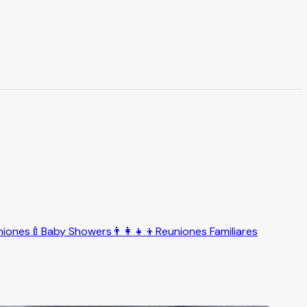
niones
🍼
Baby Showers
👨‍👩‍👧‍👦
Reuniones Familiares