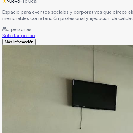
★
Nuevo
•
Toluca
Espacio para eventos sociales y corporativos que ofrece ele
memorables con atención profesional y ejecución de calidad
0
personas
Solicitar precio
Más información