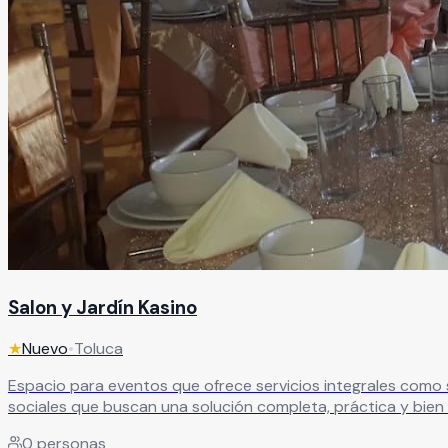
Salon y Jardín Kasino
★
Nuevo
•
Toluca
Espacio para eventos que ofrece servicios integrales como sal
sociales que buscan una solución completa, práctica y bien 
0
personas