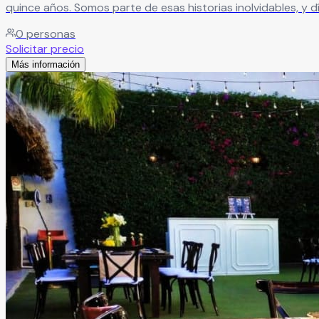
quince años. Somos parte de esas historias inolvidables, y día a día buscamos innovar en nuestros servicios para ofrecer experiencias únicas. Eso es lo que nos apasiona: hacer de
cada celebración algo verdaderamente especial.
Leer más
0
personas
Solicitar precio
Más información