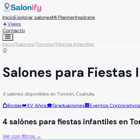
Inicio
Explorar salones
Mi Planner
Inspírate
Viajes
Contacto
Inicio
/
Salones
/
Torreón
/
Fiestas Infantiles
🎈
Salones para Fiestas 
4 salónes disponibles en Torreón, Coahuila.
💍
Bodas
👑
XV Años
🎓
Graduaciones
🏢
Eventos Corporativo
4
salón
es
para
fiestas infantiles
en
To
Ver con filtros →