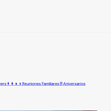
wers
👨‍👩‍👧‍👦
Reuniones Familiares
🥂
Aniversarios