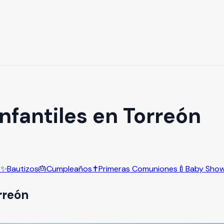
Infantiles en Torreón
s
✨
Bautizos
🎂
Cumpleaños
✝️
Primeras Comuniones
🍼
Baby Sho
rreón