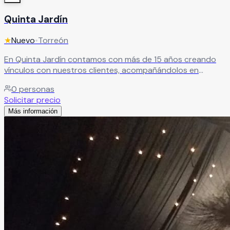
Quinta Jardín
★
Nuevo
•
Torreón
En Quinta Jardín contamos con más de 15 años creando
vínculos con nuestros clientes, acompañándolos en
momentos tan especiales como bodas, baby showers,
0
personas
bautizos y quince años. Somos parte de esas historias
Solicitar precio
inolvidables, y día a día buscamos innovar en nuestros
Más información
servicios para ofrecer experiencias únicas. Eso es lo que
nos apasiona: hacer de cada celebración algo
verdaderamente especial.
Leer más