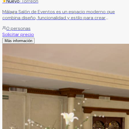
★
Nuevo
•
Torreón
Málaga Salón de Eventos es un espacio moderno que
combina diseño, funcionalidad y estilo para crear
celebraciones únicas. Su capacidad se adapta desde
0
personas
reuniones familiares íntimas hasta grandes eventos,
Solicitar precio
ofreciendo instalaciones amplias, luminosas y equipadas
Más información
con tecnología de punta para garantizar el éxito de cada
ocasión.
Leer más