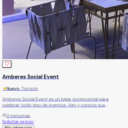
Amberes Social Event
★
Nuevo
•
Torreón
Amberes Social Event es un lugar excepcional para
celebrar todo tipo de eventos. Ven y conoce sus
instalaciones, diseñadas para crear experiencias únicas.
0
personas
Ideal para fiestas, bodas, XV años, bautizos y más, ofrece
Solicitar precio
el espacio perfecto para vivir celebraciones inolvidables en
Más información