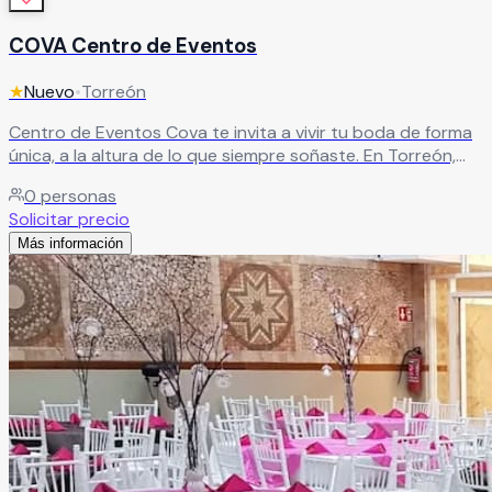
COVA Centro de Eventos
★
Nuevo
•
Torreón
Centro de Eventos Cova te invita a vivir tu boda de forma
única, a la altura de lo que siempre soñaste. En Torreón,
Coahuila, ofrece dos salones elegantes y versátiles que se
0
personas
adaptan a cualquier estilo de celebración, desde una
Solicitar precio
ceremonia íntima hasta una gran fiesta inolvidable,
Más información
cuidando cada detalle para una experiencia excepcional.
Leer más