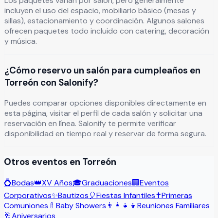
Los paquetes varían por salón, pero generalmente
incluyen el uso del espacio, mobiliario básico (mesas y
sillas), estacionamiento y coordinación. Algunos salones
ofrecen paquetes todo incluido con catering, decoración
y música.
¿Cómo reservo un salón para cumpleaños en
Torreón con Salonify?
Puedes comparar opciones disponibles directamente en
esta página, visitar el perfil de cada salón y solicitar una
reservación en línea. Salonify te permite verificar
disponibilidad en tiempo real y reservar de forma segura.
Otros eventos en
Torreón
💍
Bodas
👑
XV Años
🎓
Graduaciones
🏢
Eventos
Corporativos
✨
Bautizos
🎈
Fiestas Infantiles
✝️
Primeras
Comuniones
🍼
Baby Showers
👨‍👩‍👧‍👦
Reuniones Familiares
🥂
Aniversarios