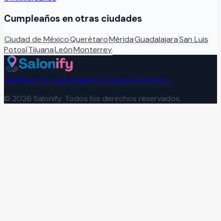
Cumpleaños
en otras ciudades
Ciudad de México
Querétaro
Mérida
Guadalajara
San Luis
Potosí
Tijuana
León
Monterrey
Administra tu salón
Explorar salones
Contacto
©
2026
Salonify. Todos los derechos reservados.