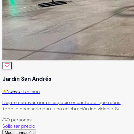
Jardín San Andrés
★
Nuevo
•
Torreón
Déjate cautivar por un espacio encantador que reúne
todo lo necesario para una celebración inolvidable. Su
imponente fachada y el cuidado en cada detalle de la
0
personas
decoración crean un ambiente que te transporta a otra
Solicitar precio
época. Ubicado en Torreón, Coahuila, Jardín San Andrés es
Más información
el escenario ideal para compartir junto a tus familiares y