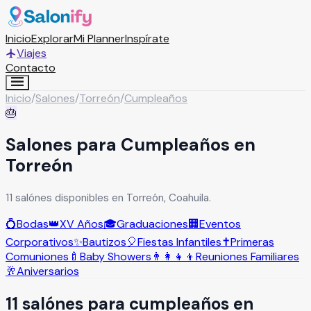
Inicio
Explorar
Mi Planner
Inspírate
Viajes
Contacto
Inicio
/
Salones
/
Torreón
/
Cumpleaños
🎂
Salones para Cumpleaños en
Torreón
11 salónes disponibles en Torreón, Coahuila.
💍
Bodas
👑
XV Años
🎓
Graduaciones
🏢
Eventos
Corporativos
✨
Bautizos
🎈
Fiestas Infantiles
✝️
Primeras
Comuniones
🍼
Baby Showers
👨‍👩‍👧‍👦
Reuniones Familiares
🥂
Aniversarios
11
salón
es
para
cumpleaños
en