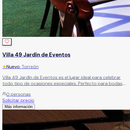
Villa 49 Jardín de Eventos
★
Nuevo
•
Torreón
Villa 49 Jardín de Eventos es el lugar ideal para celebrar
todo tipo de ocasiones especiales. Perfecto para bodas,
XV años, bautizos, despedidas de soltera, reuniones y
0
personas
cumpleaños, ofrece un espacio versátil y encantador para
Solicitar precio
crear momentos inolvidables.
Leer más
Más información