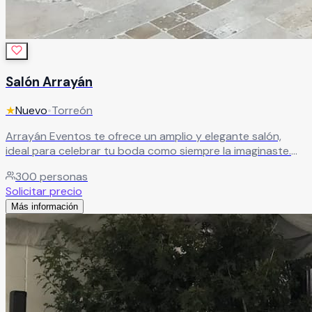
Salón Arrayán
★
Nuevo
•
Torreón
Arrayán Eventos te ofrece un amplio y elegante salón,
ideal para celebrar tu boda como siempre la imaginaste.
Con dos ambientes diferenciados y un servicio de
300
personas
banquetes que cuida cada detalle, brinda la atención que
Solicitar precio
mereces en ese día tan especial, creando el escenario
Más información
perfecto para momentos inolvidables.
Leer más