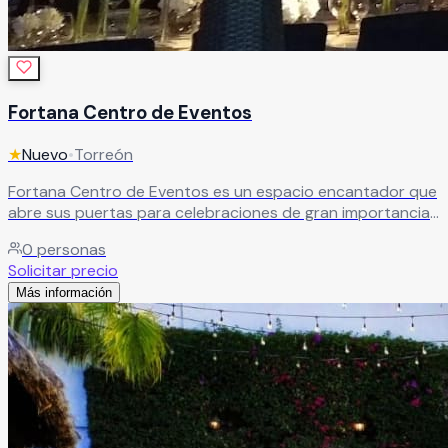
Fortana Centro de Eventos
★
Nuevo
•
Torreón
Fortana Centro de Eventos es un espacio encantador que
abre sus puertas para celebraciones de gran importancia.
Aquí podrás vivir un día espectacular e inolvidable, en un
0
personas
ambiente diseñado para crear momentos que
Solicitar precio
permanecerán para siempre en tu memoria.
Leer más
Más información