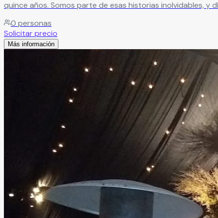
quince años. Somos parte de esas historias inolvidables, y día a día buscamos innovar en nuestros servicios para ofrecer experiencias únicas. Eso es lo que nos apasiona: hacer de
cada celebración algo verdaderamente especial.
Leer más
0
personas
Solicitar precio
Más información