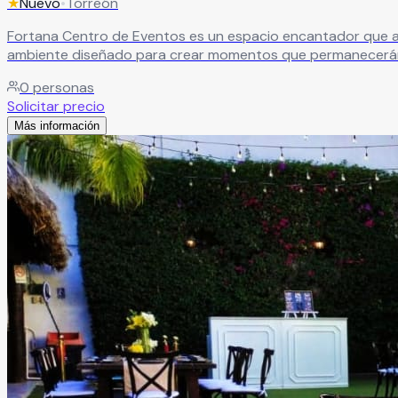
★
Nuevo
•
Torreón
Fortana Centro de Eventos es un espacio encantador que abre sus puertas para celebraci
ambiente diseñado para crear momentos que permanecerán
0
personas
Solicitar precio
Más información