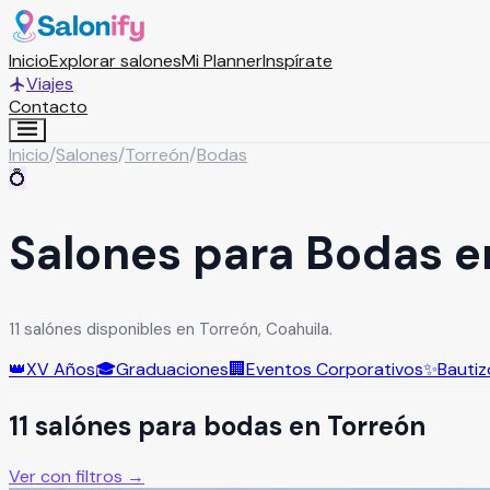
Inicio
Explorar salones
Mi Planner
Inspírate
Viajes
Contacto
Inicio
/
Salones
/
Torreón
/
Bodas
💍
Salones para Bodas e
11 salónes disponibles en Torreón, Coahuila.
👑
XV Años
🎓
Graduaciones
🏢
Eventos Corporativos
✨
Bautiz
11
salón
es
para
bodas
en
Torreón
Ver con filtros →