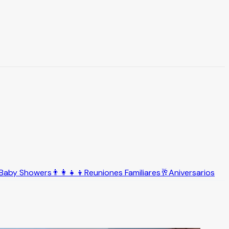
Baby Showers
👨‍👩‍👧‍👦
Reuniones Familiares
🥂
Aniversarios