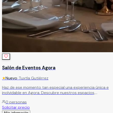
Salón de Eventos Agora
★
Nuevo
•
Tuxtla Gutiérrez
Haz de ese momento tan especial una experiencia única e
inolvidable en Agora. Descubre nuestros espacios,
diseñados para que disfrutes al máximo cada instante de
0
personas
tu evento social, en un ambiente pensado para crear
Solicitar precio
recuerdos memorables.
Leer más
Más información