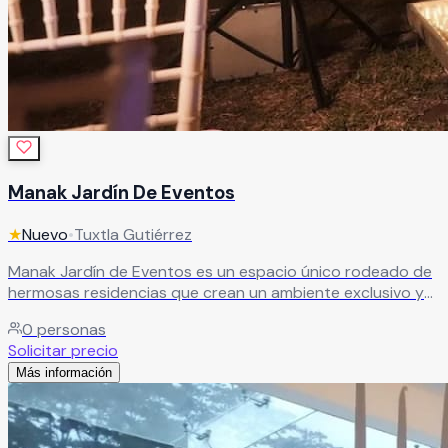
Manak Jardín De Eventos
★
Nuevo
•
Tuxtla Gutiérrez
Manak Jardín de Eventos es un espacio único rodeado de
hermosas residencias que crean un ambiente exclusivo y
encantador. Cuenta con dos áreas principales, un
0
personas
impresionante techo y un hermoso jardín que en conjunto
Solicitar precio
brindan un escenario versátil y lleno de estilo. Su esencia
Más información
combina un estilo vintage en perfecta armonía con la
naturaleza, destacando elementos como piedras gigantes,
árboles, piso de madera, polvo volcánico y áreas verdes
que envuelven el lugar en un ambiente bohemio y mágico,