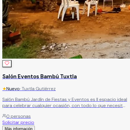
Salón Eventos Bambú Tuxtla
★
Nuevo
•
Tuxtla Gutiérrez
Salón Bambú Jardín de Fiestas y Eventos es ll espacio ideal
para celebrar cualquier ocasión, con todo lo que necesitas
para tu evento en un solo lugar.
Leer más
0
personas
Solicitar precio
Más información