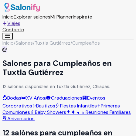
Inicio
Explorar salones
Mi Planner
Inspírate
Viajes
Contacto
Inicio
/
Salones
/
Tuxtla Gutiérrez
/
Cumpleaños
🎂
Salones para Cumpleaños en
Tuxtla Gutiérrez
12 salónes disponibles en Tuxtla Gutiérrez, Chiapas.
💍
Bodas
👑
XV Años
🎓
Graduaciones
🏢
Eventos
Corporativos
✨
Bautizos
🎈
Fiestas Infantiles
✝️
Primeras
Comuniones
🍼
Baby Showers
👨‍👩‍👧‍👦
Reuniones Familiares
🥂
Aniversarios
12
salón
es
para
cumpleaños
en