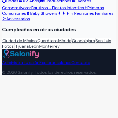
💍
Bodas
👑
XV Años
🎓
Graduaciones
🏢
Eventos
Corporativos
✨
Bautizos
🎈
Fiestas Infantiles
✝️
Primeras
Comuniones
🍼
Baby Showers
👨‍👩‍👧‍👦
Reuniones Familiares
🥂
Aniversarios
Cumpleaños
en otras ciudades
Ciudad de México
Querétaro
Mérida
Guadalajara
San Luis
Potosí
Tijuana
León
Monterrey
Administra tu salón
Explorar salones
Contacto
©
2026
Salonify. Todos los derechos reservados.