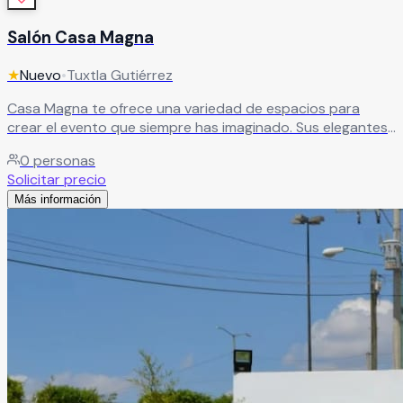
Salón Casa Magna
★
Nuevo
•
Tuxtla Gutiérrez
Casa Magna te ofrece una variedad de espacios para
crear el evento que siempre has imaginado. Sus elegantes
y amplios salones, con grandes ventanales, brindan
0
personas
hermosas vistas al jardín y un ambiente lleno de luz y estilo.
Solicitar precio
Además, cuenta con áreas verdes cuidadosamente
Más información
diseñadas, románticas terrazas para disfrutar cada
momento y una atractiva sala lounge con mobiliario de
diseño, ideal para recibir a tus invitados.
Leer más