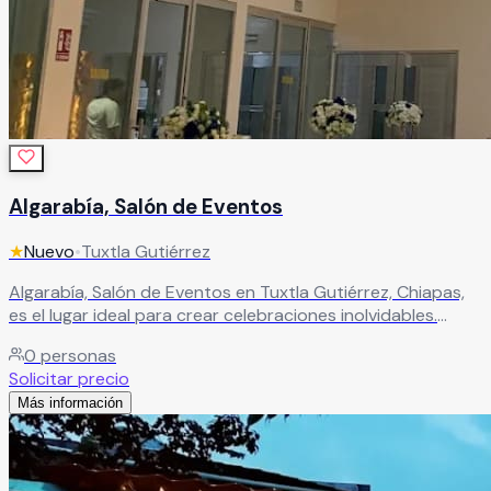
Algarabía, Salón de Eventos
★
Nuevo
•
Tuxtla Gutiérrez
Algarabía, Salón de Eventos en Tuxtla Gutiérrez, Chiapas,
es el lugar ideal para crear celebraciones inolvidables.
Especializado en fiestas infantiles, bautizos, XV años,
0
personas
bodas y más, ofrece un salón climatizado y 100%
Solicitar precio
equipado para brindar comodidad y una experiencia
Más información
completa en cada evento.
Leer más