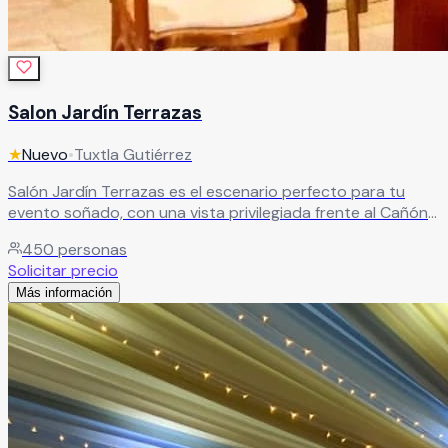
Salon Jardín Terrazas
★
Nuevo
•
Tuxtla Gutiérrez
Salón Jardín Terrazas es el escenario perfecto para tu
evento soñado, con una vista privilegiada frente al Cañón
del Sumidero. Rodeado de jardines tropicales, ofrece
450
personas
espacios únicos y una propuesta de gastronomía premium
Solicitar precio
que elevan cada celebración, creando una experiencia
Más información
inolvidable llena de estilo y naturaleza.
Leer más