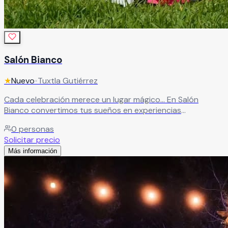
Salón Bianco
★
Nuevo
•
Tuxtla Gutiérrez
Cada celebración merece un lugar mágico… En Salón
Bianco convertimos tus sueños en experiencias
inolvidables, creando eventos que se viven en grande.
0
personas
Contamos con espacios diseñados para cada tipo de
Solicitar precio
celebración, cada uno pensado para adaptarse a tu estilo
Más información
y hacer de tu evento un momento único.
Leer más