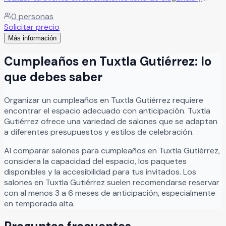
estilo. Un lugar pensado para crear celebraciones únicas,
0
personas
donde cada detalle se cuida para que vivas una
Solicitar precio
experiencia inolvidable.
Leer más
Más información
Cumpleaños
en
Tuxtla Gutiérrez
: lo
que debes saber
Organizar
un
cumpleaños
en
Tuxtla Gutiérrez
requiere
encontrar el espacio adecuado con anticipación.
Tuxtla
Gutiérrez
ofrece una variedad de salones que se adaptan
a diferentes presupuestos y estilos de celebración.
Al comparar salones para
cumpleaños
en
Tuxtla Gutiérrez
,
considera la capacidad del espacio, los paquetes
disponibles y la accesibilidad para tus invitados. Los
salones en
Tuxtla Gutiérrez
suelen recomendarse reservar
con al menos 3 a 6 meses de anticipación, especialmente
en temporada alta.