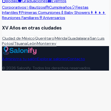
💍
Bodas
🎓
Graduaciones
🏢
Eventos
Corporativos
✨
Bautizos
🎂
Cumpleaños
🎈
Fiestas
Infantiles
✝️
Primeras Comuniones
🍼
Baby Showers
👨‍👩‍👧‍👦
Reuniones Familiares
🥂
Aniversarios
XV Años
en otras ciudades
Ciudad de México
Querétaro
Mérida
Guadalajara
San Luis
Potosí
Tijuana
León
Monterrey
Administra tu salón
Explorar salones
Contacto
©
2026
Salonify. Todos los derechos reservados.