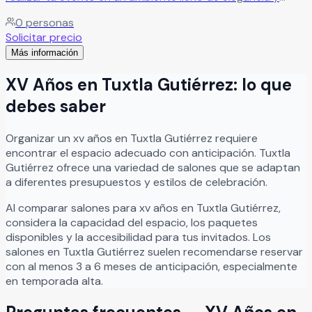
estilo. Un lugar pensado para crear celebraciones únicas,
0
personas
donde cada detalle se cuida para que vivas una
Solicitar precio
experiencia inolvidable.
Leer más
Más información
XV Años
en
Tuxtla Gutiérrez
: lo que
debes saber
Organizar
un
xv años
en
Tuxtla Gutiérrez
requiere
encontrar el espacio adecuado con anticipación.
Tuxtla
Gutiérrez
ofrece una variedad de salones que se adaptan
a diferentes presupuestos y estilos de celebración.
Al comparar salones para
xv años
en
Tuxtla Gutiérrez
,
considera la capacidad del espacio, los paquetes
disponibles y la accesibilidad para tus invitados. Los
salones en
Tuxtla Gutiérrez
suelen recomendarse reservar
con al menos 3 a 6 meses de anticipación, especialmente
en temporada alta.