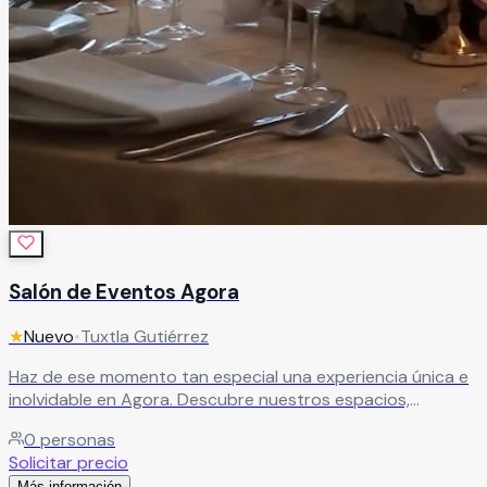
Salón de Eventos Agora
★
Nuevo
•
Tuxtla Gutiérrez
Haz de ese momento tan especial una experiencia única e
inolvidable en Agora. Descubre nuestros espacios,
diseñados para que disfrutes al máximo cada instante de
0
personas
tu evento social, en un ambiente pensado para crear
Solicitar precio
recuerdos memorables.
Leer más
Más información