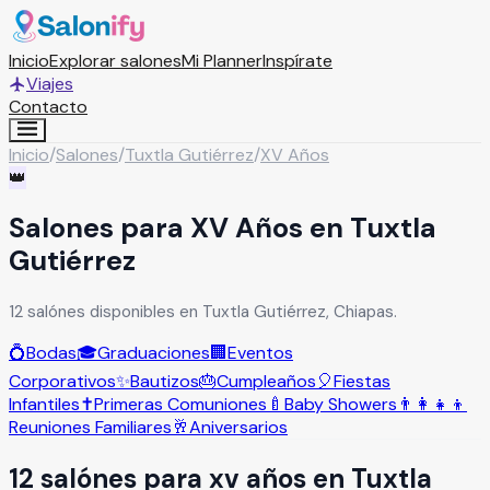
Inicio
Explorar salones
Mi Planner
Inspírate
Viajes
Contacto
Inicio
/
Salones
/
Tuxtla Gutiérrez
/
XV Años
👑
Salones para XV Años en Tuxtla
Gutiérrez
12 salónes disponibles en Tuxtla Gutiérrez, Chiapas.
💍
Bodas
🎓
Graduaciones
🏢
Eventos
Corporativos
✨
Bautizos
🎂
Cumpleaños
🎈
Fiestas
Infantiles
✝️
Primeras Comuniones
🍼
Baby Showers
👨‍👩‍👧‍👦
Reuniones Familiares
🥂
Aniversarios
12
salón
es
para
xv años
en
Tuxtla