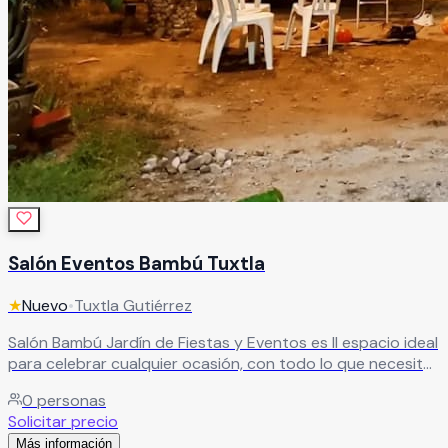
Salón Eventos Bambú Tuxtla
★
Nuevo
•
Tuxtla Gutiérrez
Salón Bambú Jardín de Fiestas y Eventos es ll espacio ideal
para celebrar cualquier ocasión, con todo lo que necesitas
para tu evento en un solo lugar.
Leer más
0
personas
Solicitar precio
Más información