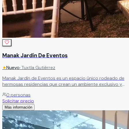
Manak Jardín De Eventos
★
Nuevo
•
Tuxtla Gutiérrez
Manak Jardín de Eventos es un espacio único rodeado de
hermosas residencias que crean un ambiente exclusivo y
encantador. Cuenta con dos áreas principales, un
0
personas
impresionante techo y un hermoso jardín que en conjunto
Solicitar precio
brindan un escenario versátil y lleno de estilo. Su esencia
Más información
combina un estilo vintage en perfecta armonía con la
naturaleza, destacando elementos como piedras gigantes,
árboles, piso de madera, polvo volcánico y áreas verdes
que envuelven el lugar en un ambiente bohemio y mágico,