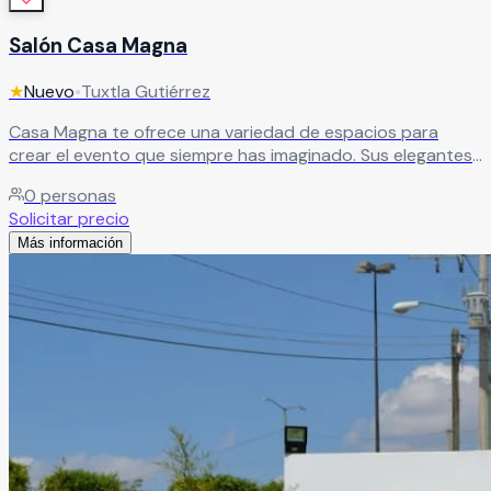
Salón Casa Magna
★
Nuevo
•
Tuxtla Gutiérrez
Casa Magna te ofrece una variedad de espacios para
crear el evento que siempre has imaginado. Sus elegantes
y amplios salones, con grandes ventanales, brindan
0
personas
hermosas vistas al jardín y un ambiente lleno de luz y estilo.
Solicitar precio
Además, cuenta con áreas verdes cuidadosamente
Más información
diseñadas, románticas terrazas para disfrutar cada
momento y una atractiva sala lounge con mobiliario de
diseño, ideal para recibir a tus invitados.
Leer más