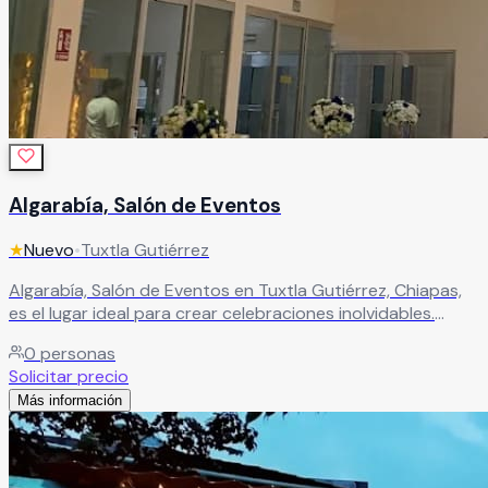
Algarabía, Salón de Eventos
★
Nuevo
•
Tuxtla Gutiérrez
Algarabía, Salón de Eventos en Tuxtla Gutiérrez, Chiapas,
es el lugar ideal para crear celebraciones inolvidables.
Especializado en fiestas infantiles, bautizos, XV años,
0
personas
bodas y más, ofrece un salón climatizado y 100%
Solicitar precio
equipado para brindar comodidad y una experiencia
Más información
completa en cada evento.
Leer más