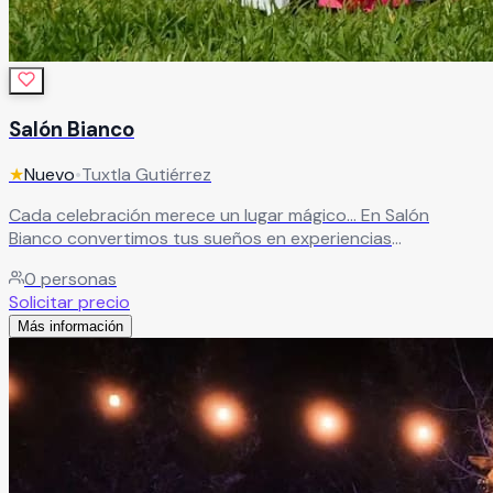
Salón Bianco
★
Nuevo
•
Tuxtla Gutiérrez
Cada celebración merece un lugar mágico… En Salón
Bianco convertimos tus sueños en experiencias
inolvidables, creando eventos que se viven en grande.
0
personas
Contamos con espacios diseñados para cada tipo de
Solicitar precio
celebración, cada uno pensado para adaptarse a tu estilo
Más información
y hacer de tu evento un momento único.
Leer más