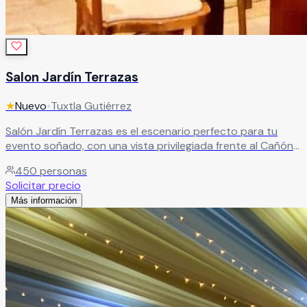
Salon Jardín Terrazas
★
Nuevo
•
Tuxtla Gutiérrez
Salón Jardín Terrazas es el escenario perfecto para tu
evento soñado, con una vista privilegiada frente al Cañón
del Sumidero. Rodeado de jardines tropicales, ofrece
450
personas
espacios únicos y una propuesta de gastronomía premium
Solicitar precio
que elevan cada celebración, creando una experiencia
Más información
inolvidable llena de estilo y naturaleza.
Leer más