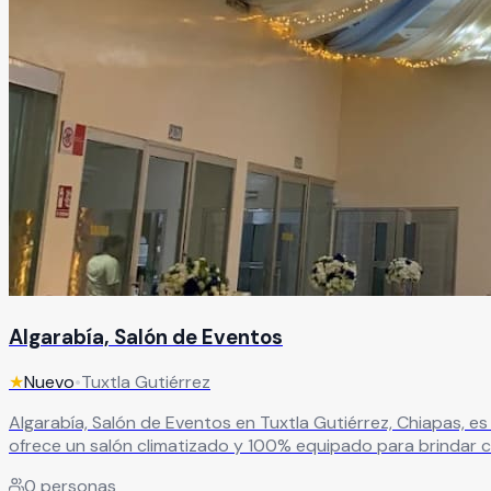
Algarabía, Salón de Eventos
★
Nuevo
•
Tuxtla Gutiérrez
Algarabía, Salón de Eventos en Tuxtla Gutiérrez, Chiapas, es el lugar ideal para crear celebracion
ofrece un salón climatizado y 100% equipado para brindar
0
personas