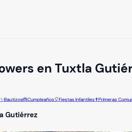
owers en Tuxtla Gutié
s
✨
Bautizos
🎂
Cumpleaños
🎈
Fiestas Infantiles
✝️
Primeras Comu
a Gutiérrez