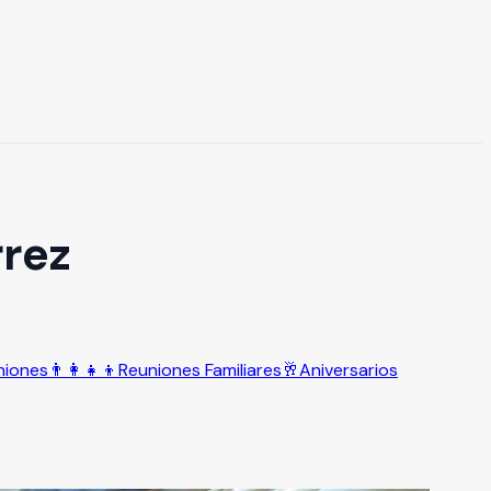
rrez
niones
👨‍👩‍👧‍👦
Reuniones Familiares
🥂
Aniversarios