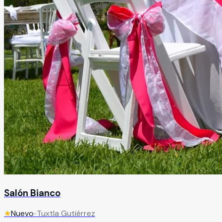
Salón Bianco
★
Nuevo
•
Tuxtla Gutiérrez