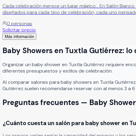
Cada celebración merece un lugar mágico… En Salón Bianco convertim
diseñados para cada tipo de celebración, cada uno pensado
0
personas
Solicitar precio
Más información
Baby Showers
en
Tuxtla Gutiérrez
: l
Organizar
un
baby shower
en
Tuxtla Gutiérrez
requiere enco
diferentes presupuestos y estilos de celebración.
Al comparar salones para
baby showers
en
Tuxtla Gutiérrez
Gutiérrez
suelen recomendarse reservar con al menos 3 a 6 
Preguntas frecuentes —
Baby Shower
¿Cuánto cuesta un salón para baby shower en Tu
Los precios varían según la capacidad del espacio y los ser