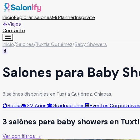
Inicio
Explorar salones
Mi Planner
Inspírate
Viajes
Contacto
Inicio
/
Salones
/
Tuxtla Gutiérrez
/
Baby Showers
🍼
Salones para Baby Sh
3 salónes disponibles en Tuxtla Gutiérrez, Chiapas.
💍
Bodas
👑
XV Años
🎓
Graduaciones
🏢
Eventos Corporativo
3
salón
es
para
baby showers
en
Tuxtl
Ver con filtros →