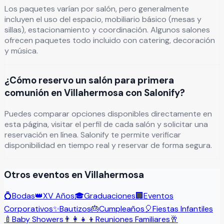
Los paquetes varían por salón, pero generalmente
incluyen el uso del espacio, mobiliario básico (mesas y
sillas), estacionamiento y coordinación. Algunos salones
ofrecen paquetes todo incluido con catering, decoración
y música.
¿Cómo reservo un salón para primera
comunión en Villahermosa con Salonify?
Puedes comparar opciones disponibles directamente en
esta página, visitar el perfil de cada salón y solicitar una
reservación en línea. Salonify te permite verificar
disponibilidad en tiempo real y reservar de forma segura.
Otros eventos en
Villahermosa
💍
Bodas
👑
XV Años
🎓
Graduaciones
🏢
Eventos
Corporativos
✨
Bautizos
🎂
Cumpleaños
🎈
Fiestas Infantiles
🍼
Baby Showers
👨‍👩‍👧‍👦
Reuniones Familiares
🥂