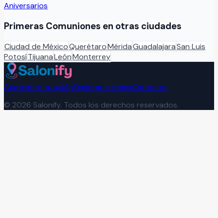
Aniversarios
Primeras Comuniones
en otras ciudades
Ciudad de México
Querétaro
Mérida
Guadalajara
San Luis
Potosí
Tijuana
León
Monterrey
Administra tu salón
Explorar salones
Contacto
©
2026
Salonify. Todos los derechos reservados.