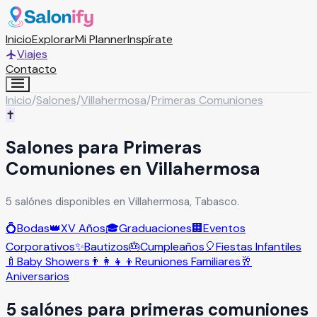
Inicio
Explorar
Mi Planner
Inspírate
Viajes
Contacto
Inicio
/
Salones
/
Villahermosa
/
Primeras Comuniones
✝️
Salones para Primeras
Comuniones en Villahermosa
5 salónes disponibles en Villahermosa, Tabasco.
💍
Bodas
👑
XV Años
🎓
Graduaciones
🏢
Eventos
Corporativos
✨
Bautizos
🎂
Cumpleaños
🎈
Fiestas Infantiles
🍼
Baby Showers
👨‍👩‍👧‍👦
Reuniones Familiares
🥂
Aniversarios
5
salón
es
para
primeras comuniones