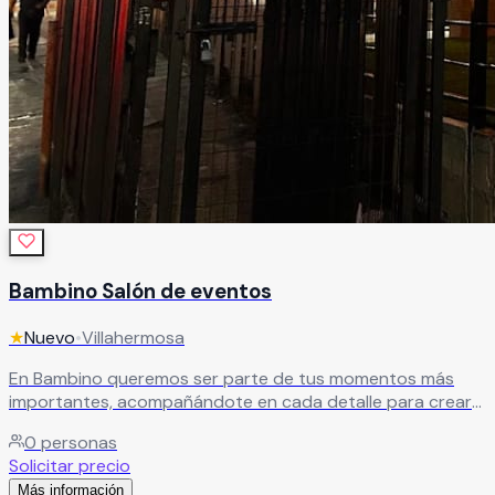
Bambino Salón de eventos
★
Nuevo
•
Villahermosa
En Bambino queremos ser parte de tus momentos más
importantes, acompañándote en cada detalle para crear
celebraciones únicas. Nos encargamos de transformar tu
0
personas
evento en una experiencia inolvidable, pensada para que
Solicitar precio
disfrutes cada instante.
Leer más
Más información