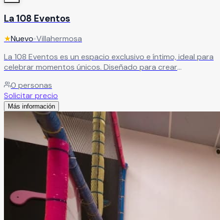
La 108 Eventos
★
Nuevo
•
Villahermosa
La 108 Eventos es un espacio exclusivo e íntimo, ideal para
celebrar momentos únicos. Diseñado para crear
experiencias especiales, ofrece el ambiente perfecto para
0
personas
eventos personalizados, llenos de estilo y encanto.
Solicitar precio
Leer más
Más información