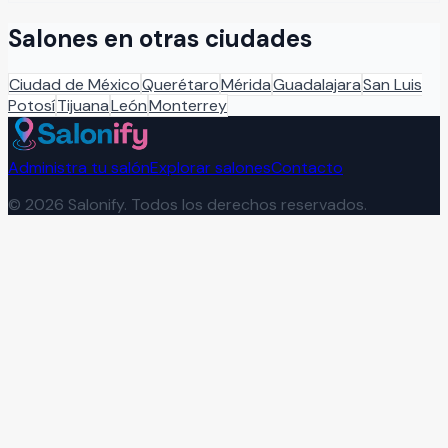
Salones en otras ciudades
Ciudad de México
Querétaro
Mérida
Guadalajara
San Luis
Potosí
Tijuana
León
Monterrey
Administra tu salón
Explorar salones
Contacto
©
2026
Salonify. Todos los derechos reservados.