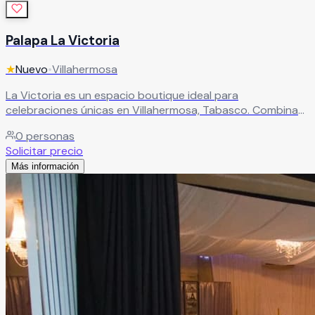
Palapa La Victoria
★
Nuevo
•
Villahermosa
La Victoria es un espacio boutique ideal para
celebraciones únicas en Villahermosa, Tabasco. Combina
palapa, alberca y jardín para crear un ambiente relajado,
0
personas
elegante y perfecto para cualquier tipo de evento. Un
Solicitar precio
lugar diseñado para disfrutar momentos inolvidables
Más información
dentro de la ciudad, con instalaciones que se adaptan a tu
estilo y a lo que imaginas para tu festejo.
Leer más