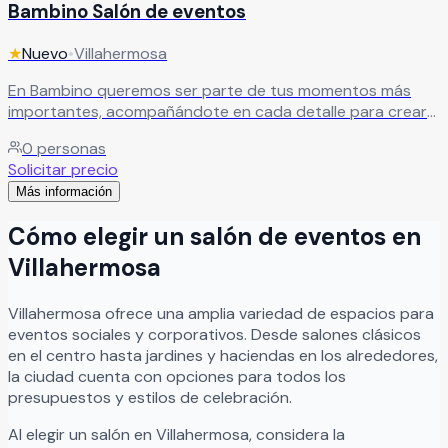
Bambino Salón de eventos
★
Nuevo
•
Villahermosa
En Bambino queremos ser parte de tus momentos más
importantes, acompañándote en cada detalle para crear
celebraciones únicas. Nos encargamos de transformar tu
0
personas
evento en una experiencia inolvidable, pensada para que
Solicitar precio
disfrutes cada instante.
Leer más
Más información
Cómo elegir un salón de eventos en
Villahermosa
Villahermosa
ofrece una amplia variedad de espacios para
eventos sociales y corporativos. Desde salones clásicos
en el centro hasta jardines y haciendas en los alrededores,
la ciudad cuenta con opciones para todos los
presupuestos y estilos de celebración.
Al elegir un salón en
Villahermosa
, considera la