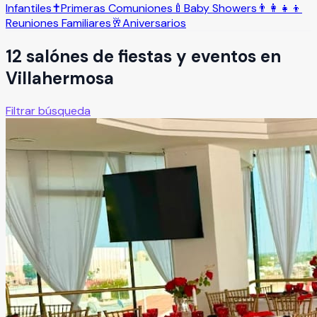
Infantiles
✝️
Primeras Comuniones
🍼
Baby Showers
👨‍👩‍👧‍👦
Reuniones Familiares
🥂
Aniversarios
12
salón
es
de fiestas y eventos en
Villahermosa
Filtrar búsqueda