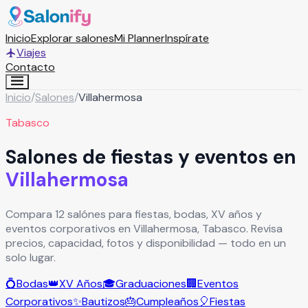
Inicio
Explorar salones
Mi Planner
Inspírate
Viajes
Contacto
Inicio
/
Salones
/
Villahermosa
Tabasco
Salones de fiestas y eventos en
Villahermosa
Compara 12 salónes para fiestas, bodas, XV años y
eventos corporativos en Villahermosa, Tabasco. Revisa
precios, capacidad, fotos y disponibilidad — todo en un
solo lugar.
💍
Bodas
👑
XV Años
🎓
Graduaciones
🏢
Eventos
Corporativos
✨
Bautizos
🎂
Cumpleaños
🎈
Fiestas