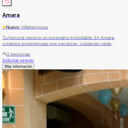
Amara
★
Nuevo
•
Villahermosa
Tu historia merece un escenario inolvidable. En Amara
creamos experiencias que perduran, cuidando cada
detalle para que tu evento sea único y especial. Ubicado
0
personas
en Villahermosa, Tabasco, es el lugar ideal para celebrar
Solicitar precio
momentos llenos de magia, estilo y emoción.
Leer más
Más información