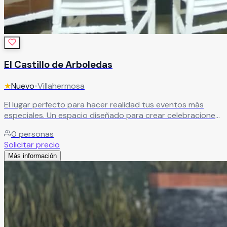
El Castillo de Arboledas
★
Nuevo
•
Villahermosa
El lugar perfecto para hacer realidad tus eventos más
especiales. Un espacio diseñado para crear celebraciones
únicas, llenas de estilo, magia y momentos inolvidables.
0
personas
Leer más
Solicitar precio
Más información