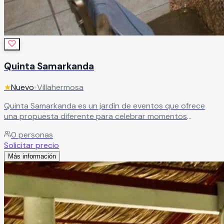
Quinta Samarkanda
★
Nuevo
•
Villahermosa
Quinta Samarkanda es un jardín de eventos que ofrece
una propuesta diferente para celebrar momentos
especiales. Un espacio diseñado para hacer realidad la
0
personas
fiesta que siempre has imaginado. Cuenta con todo lo
Solicitar precio
necesario y un servicio de primer nivel, asegurando una
Más información
experiencia única donde cada detalle se cuida para lograr
una celebración inolvidable.
Leer más