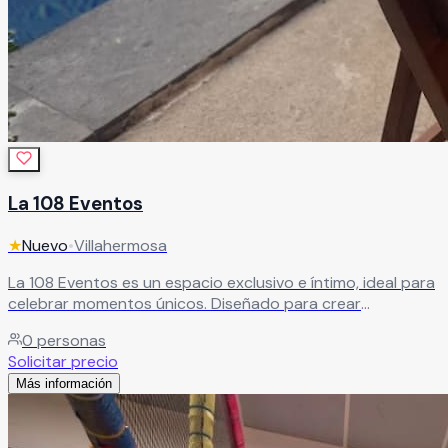
La 108 Eventos
★
Nuevo
•
Villahermosa
La 108 Eventos es un espacio exclusivo e íntimo, ideal para
celebrar momentos únicos. Diseñado para crear
experiencias especiales, ofrece el ambiente perfecto para
0
personas
eventos personalizados, llenos de estilo y encanto.
Solicitar precio
Leer más
Más información