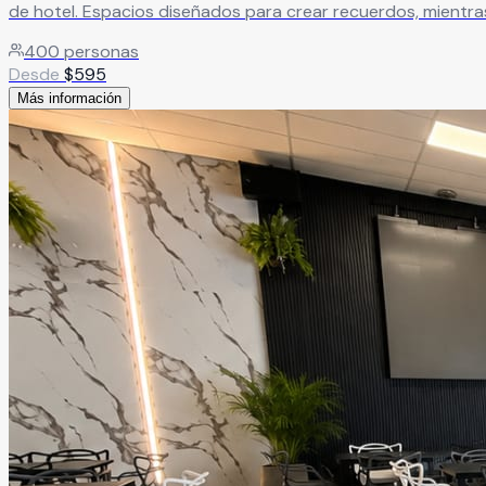
de hotel. Espacios diseñados para crear recuerdos, mientra
400
personas
Desde
$
595
Más información