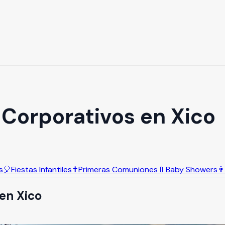
 Corporativos en Xico
s
🎈
Fiestas Infantiles
✝️
Primeras Comuniones
🍼
Baby Showers
👨
en
Xico