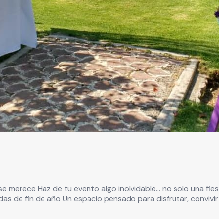
eal para: ✔ XV años ✔ Bodas
in preocupaciones ¿Qué te ofrecemos? ✔
 para eventos íntimos o grandes celebraciones ✔ Ambiente na