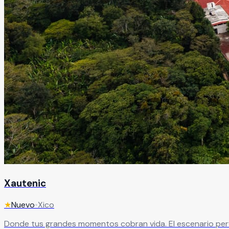
Xautenic
★
Nuevo
•
Xico
Donde tus grandes momentos cobran vida. El escenario perfe