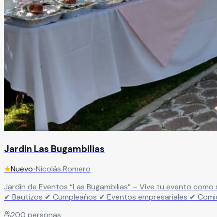
Jardin Las Bugambilias
★
Nuevo
•
Nicolás Romero
Jardín de Eventos “Las Bugambilias” – Vive tu evento como se merece Haz de tu evento algo inolvidable… no solo una fiesta más. Renta nuestro jardín id
✔ Bautizos ✔ Cumpleaños ✔ Eventos empresariales ✔ Comidas de fin de año Un espacio pensado para disfrutar, convivir y celebrar s
Áreas verdes para cualquier tipo de evento ✔ Espacio ideal
200
personas