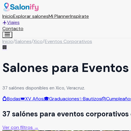
Inicio
Explorar salones
Mi Planner
Inspírate
Viajes
Contacto
Inicio
/
Salones
/
Xico
/
Eventos Corporativos
🏢
Salones para Eventos
37 salónes disponibles en Xico, Veracruz.
💍
Bodas
👑
XV Años
🎓
Graduaciones
✨
Bautizos
🎂
Cumpleaño
37
salón
es
para
eventos corporativos
Ver con filtros →