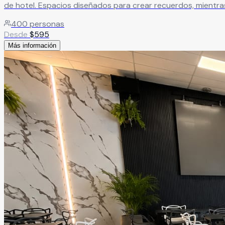
de hotel. Espacios diseñados para crear recuerdos, mientra
400
personas
Desde
$
595
Más información