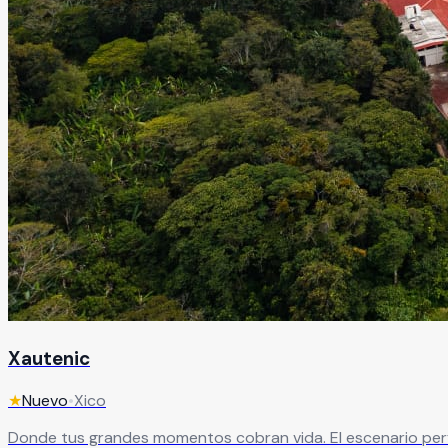
Xautenic
★
Nuevo
•
Xico
Donde tus grandes momentos cobran vida. El escenario perfe