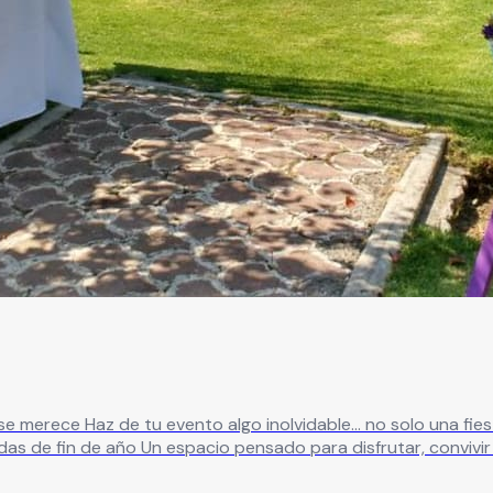
eal para: ✔ XV años ✔ Bodas
in preocupaciones ¿Qué te ofrecemos? ✔
 para eventos íntimos o grandes celebraciones ✔ Ambiente na