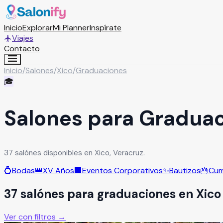
Inicio
Explorar
Mi Planner
Inspírate
Viajes
Contacto
Inicio
/
Salones
/
Xico
/
Graduaciones
🎓
Salones para Graduac
37 salónes disponibles en Xico, Veracruz.
💍
Bodas
👑
XV Años
🏢
Eventos Corporativos
✨
Bautizos
🎂
Cum
37
salón
es
para
graduaciones
en
Xico
Ver con filtros →