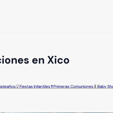
iones en Xico
pleaños
🎈
Fiestas Infantiles
✝️
Primeras Comuniones
🍼
Baby Sh