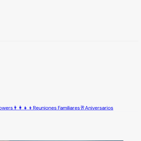
owers
👨‍👩‍👧‍👦
Reuniones Familiares
🥂
Aniversarios