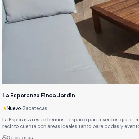
La Esperanza Finca Jardin
★
Nuevo
•
Zacatecas
La Esperanza es un hermoso espacio para eventos que combina el
recinto cuenta con áreas ideales tanto para bodas y eventos
sociales especiales. En La Esperanza cada detalle está pensado para brindar una experiencia memorable junto a familiares y amigos, creando celebraciones llenas de estilo,
0
personas