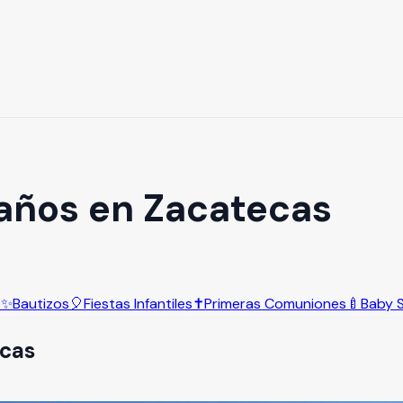
años en Zacatecas
s
✨
Bautizos
🎈
Fiestas Infantiles
✝️
Primeras Comuniones
🍼
Baby 
cas