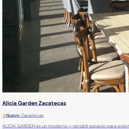
Alicia Garden Zacatecas
★
Nuevo
•
Zacatecas
ALICIA GARDEN es un moderno y versátil espacio para eventos 