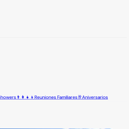
Showers
👨‍👩‍👧‍👦
Reuniones Familiares
🥂
Aniversarios