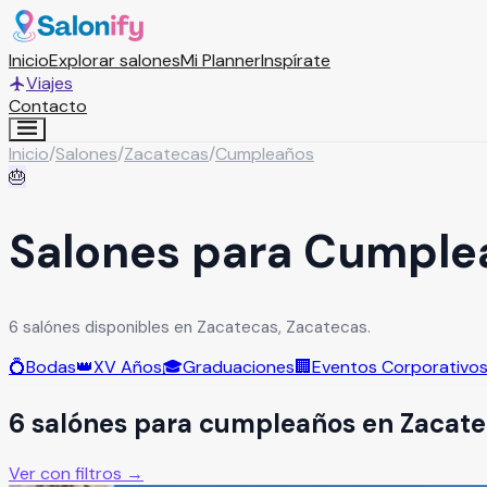
Inicio
Explorar salones
Mi Planner
Inspírate
Viajes
Contacto
Inicio
/
Salones
/
Zacatecas
/
Cumpleaños
🎂
Salones para Cumple
6 salónes disponibles en Zacatecas, Zacatecas.
💍
Bodas
👑
XV Años
🎓
Graduaciones
🏢
Eventos Corporativo
6
salón
es
para
cumpleaños
en
Zacate
Ver con filtros →