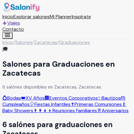
Inicio
Explorar salones
Mi Planner
Inspírate
Viajes
Contacto
Inicio
/
Salones
/
Zacatecas
/
Graduaciones
🎓
Salones para Graduaciones en
Zacatecas
6 salónes disponibles en Zacatecas, Zacatecas.
💍
Bodas
👑
XV Años
🏢
Eventos Corporativos
✨
Bautizos
🎂
Cumpleaños
🎈
Fiestas Infantiles
✝️
Primeras Comuniones
🍼
Baby Showers
👨‍👩‍👧‍👦
Reuniones Familiares
🥂
Aniversarios
6
salón
es
para
graduaciones
en
Zacatecas