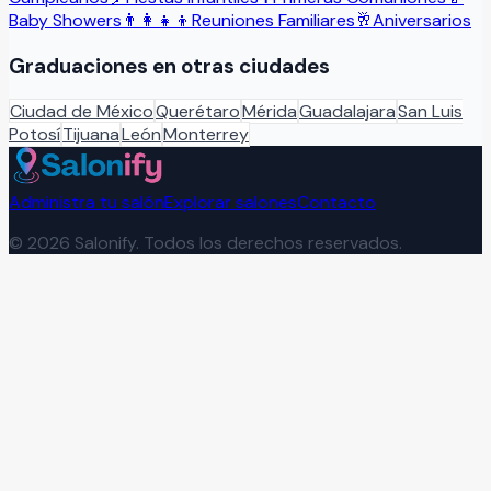
Baby Showers
👨‍👩‍👧‍👦
Reuniones Familiares
🥂
Aniversarios
Graduaciones
en otras ciudades
Ciudad de México
Querétaro
Mérida
Guadalajara
San Luis
Potosí
Tijuana
León
Monterrey
Administra tu salón
Explorar salones
Contacto
©
2026
Salonify. Todos los derechos reservados.