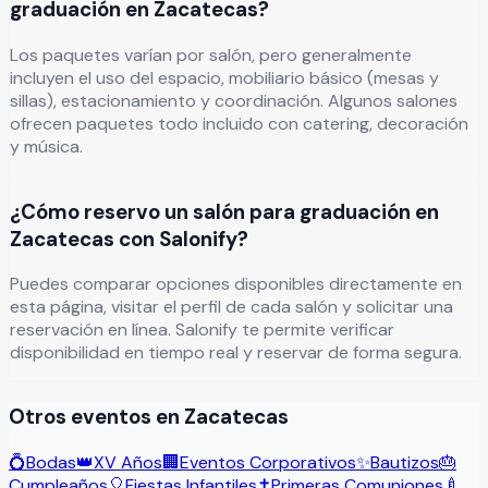
graduación en Zacatecas?
Los paquetes varían por salón, pero generalmente
incluyen el uso del espacio, mobiliario básico (mesas y
sillas), estacionamiento y coordinación. Algunos salones
ofrecen paquetes todo incluido con catering, decoración
y música.
¿Cómo reservo un salón para graduación en
Zacatecas con Salonify?
Puedes comparar opciones disponibles directamente en
esta página, visitar el perfil de cada salón y solicitar una
reservación en línea. Salonify te permite verificar
disponibilidad en tiempo real y reservar de forma segura.
Otros eventos en
Zacatecas
💍
Bodas
👑
XV Años
🏢
Eventos Corporativos
✨
Bautizos
🎂
Cumpleaños
🎈
Fiestas Infantiles
✝️
Primeras Comuniones
🍼