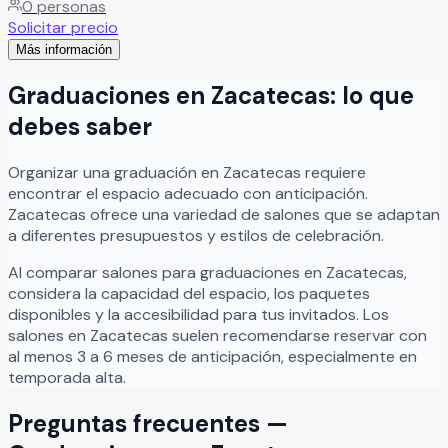
0
personas
recinto es perfecto para bodas pequeñas, cumpleaños,
Solicitar precio
bautizos, comidas familiares, aniversarios y reuniones
Más información
especiales, ofreciendo el escenario ideal para disfrutar
experiencias memorables junto a familiares y amigos. En La
Graduaciones
en
Zacatecas
: lo que
Cabaña Jardín cada celebración se vive en un entorno
cálido y agradable, creando momentos inolvidables
debes saber
rodeados de naturaleza y excelente ambiente.
Leer más
Organizar
una
graduación
en
Zacatecas
requiere
encontrar el espacio adecuado con anticipación.
Zacatecas
ofrece una variedad de salones que se adaptan
a diferentes presupuestos y estilos de celebración.
Al comparar salones para
graduaciones
en
Zacatecas
,
considera la capacidad del espacio, los paquetes
disponibles y la accesibilidad para tus invitados. Los
salones en
Zacatecas
suelen recomendarse reservar con
al menos 3 a 6 meses de anticipación, especialmente en
temporada alta.
Preguntas frecuentes —