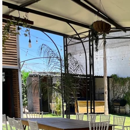
barra para bebidas y sistema de sonido, creando el
ambiente perfecto para celebraciones memorables.
También dispone de un jardín exterior con bancas tipo
pícnic y sombrillas gigantes, ideal para bodas íntimas,
aniversarios, cumpleaños, reuniones familiares y eventos
sociales especiales.
Leer más