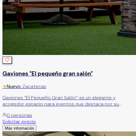
Gaviones "El pequeño gran salón"
★
Nuevo
•
Zacatecas
Gaviones “El Pequeño Gran Salón” es un elegante y
acogedor espacio para eventos que destaca por su
diseño único, acabados en madera y una atmósfera
0
personas
sofisticada llena de encanto. El recinto cuenta con una
Solicitar precio
hermosa estructura rodeada por una barda curva de
Más información
piedra de río que da origen a su nombre, además de un
interior con iluminación espectacular, área de cocina,