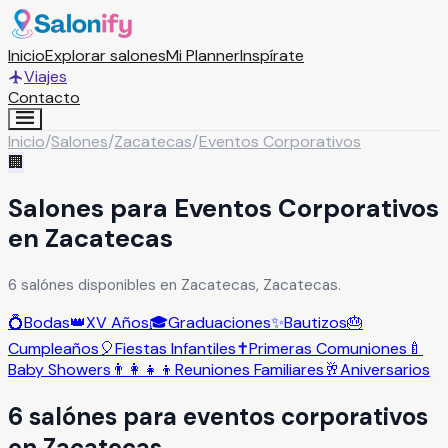
Inicio
Explorar salones
Mi Planner
Inspírate
Viajes
Contacto
Inicio
/
Salones
/
Zacatecas
/
Eventos Corporativos
🏢
Salones para Eventos Corporativos
en Zacatecas
6 salónes disponibles en Zacatecas, Zacatecas.
💍
Bodas
👑
XV Años
🎓
Graduaciones
✨
Bautizos
🎂
Cumpleaños
🎈
Fiestas Infantiles
✝️
Primeras Comuniones
🍼
Baby Showers
👨‍👩‍👧‍👦
Reuniones Familiares
🥂
Aniversarios
6
salón
es
para
eventos corporativos
en
Zacatecas