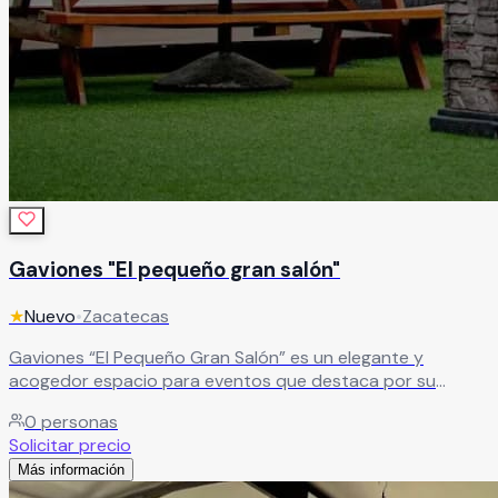
Gaviones "El pequeño gran salón"
★
Nuevo
•
Zacatecas
Gaviones “El Pequeño Gran Salón” es un elegante y
acogedor espacio para eventos que destaca por su
diseño único, acabados en madera y una atmósfera
0
personas
sofisticada llena de encanto. El recinto cuenta con una
Solicitar precio
hermosa estructura rodeada por una barda curva de
Más información
piedra de río que da origen a su nombre, además de un
interior con iluminación espectacular, área de cocina,