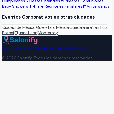
Cumpleaños
🎈
Fiestas Infantiles
✝️
Primeras Comuniones
🍼
Baby Showers
👨‍👩‍👧‍👦
Reuniones Familiares
🥂
Aniversarios
Eventos Corporativos
en otras ciudades
Ciudad de México
Querétaro
Mérida
Guadalajara
San Luis
Potosí
Tijuana
León
Monterrey
Administra tu salón
Explorar salones
Contacto
©
2026
Salonify. Todos los derechos reservados.