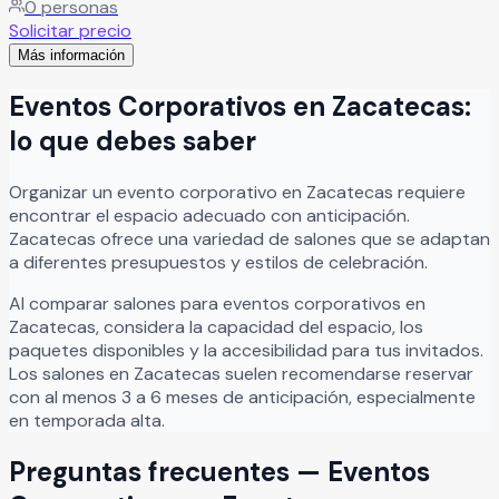
0
personas
recinto es perfecto para bodas pequeñas, cumpleaños,
Solicitar precio
bautizos, comidas familiares, aniversarios y reuniones
Más información
especiales, ofreciendo el escenario ideal para disfrutar
experiencias memorables junto a familiares y amigos. En La
Eventos Corporativos
en
Zacatecas
:
Cabaña Jardín cada celebración se vive en un entorno
cálido y agradable, creando momentos inolvidables
lo que debes saber
rodeados de naturaleza y excelente ambiente.
Leer más
Organizar
un
evento corporativo
en
Zacatecas
requiere
encontrar el espacio adecuado con anticipación.
Zacatecas
ofrece una variedad de salones que se adaptan
a diferentes presupuestos y estilos de celebración.
Al comparar salones para
eventos corporativos
en
Zacatecas
, considera la capacidad del espacio, los
paquetes disponibles y la accesibilidad para tus invitados.
Los salones en
Zacatecas
suelen recomendarse reservar
con al menos 3 a 6 meses de anticipación, especialmente
en temporada alta.
Preguntas frecuentes —
Eventos