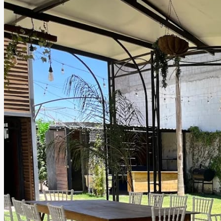
barra para bebidas y sistema de sonido, creando el
ambiente perfecto para celebraciones memorables.
También dispone de un jardín exterior con bancas tipo
pícnic y sombrillas gigantes, ideal para bodas íntimas,
aniversarios, cumpleaños, reuniones familiares y eventos
sociales especiales.
Leer más