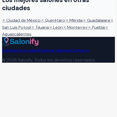
ciudades
⭐
Ciudad de México
⭐
Querétaro
⭐
Mérida
⭐
Guadalajara
⭐
San Luis Potosí
⭐
Tijuana
⭐
León
⭐
Monterrey
⭐
Puebla
⭐
Aguascalientes
Administra tu salón
Explorar salones
Contacto
©
2026
Salonify. Todos los derechos reservados.