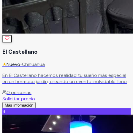
El Castellano
★
Nuevo
•
Chihuahua
En El Castellano hacemos realidad tu sueño más especial
en un hermoso jardín, creando un evento inolvidable lleno
de magia y momentos únicos.
Leer más
0
personas
Solicitar precio
Más información
9