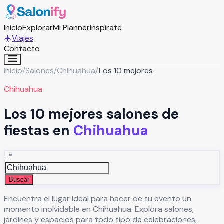
Inicio
Explorar
Mi Planner
Inspírate
Viajes
Contacto
Inicio
/
Salones
/
Chihuahua
/
Los 10 mejores
Chihuahua
Los 10 mejores salones de
fiestas en
Chihuahua
📍
Buscar
Encuentra el lugar ideal para hacer de tu evento un
momento inolvidable en
Chihuahua
. Explora salones,
jardines y espacios para todo tipo de celebraciones,