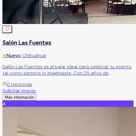
Salón Las Fuentes
★
Nuevo
•
Chihuahua
Salón Las Fuentes es el lugar ideal para celebrar tu evento
tal como siempre lo imaginaste. Con 25 años de
experiencia, ofrece amplias instalaciones completamente
0
personas
equipadas que crean el escenario perfecto para una
Solicitar precio
celebración inolvidable. Además, cuenta con un equipo de
Más información
profesionales que te acompañará desde el primer
4
momento, brindando asesoría personalizada para que
cada detalle sea exactamente como lo deseas.
Leer más