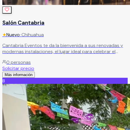
Salón Cantabria
★
Nuevo
•
Chihuahua
Cantabria Eventos te da la bienvenida a sus renovadas y
modernas instalaciones, el lugar ideal para celebrar el
evento que siempre has imaginado. Pensado para que
0
personas
disfrutes sin preocupaciones, ofrece todos los servicios
Solicitar precio
necesarios para que tu celebración sea un verdadero
Más información
éxito, cuidando cada detalle para crear una experiencia
8
inolvidable.
Leer más