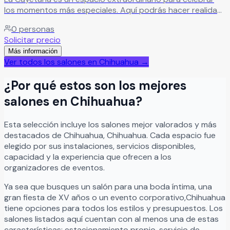
los momentos más especiales. Aquí podrás hacer realidad
el evento que siempre has imaginado, en un salón elegante
0
personas
que supera expectativas. Sus hermosas instalaciones y
Solicitar precio
excelentes servicios crean el ambiente perfecto para una
Más información
celebración inolvidable, cuidando cada detalle para que
Ver todos los salones en
Chihuahua
→
todo sea tal como lo soñaste.
Leer más
¿Por qué estos son los mejores
salones en
Chihuahua
?
Esta selección incluye los salones mejor valorados y más
destacados de
Chihuahua
,
Chihuahua
. Cada espacio fue
elegido por sus instalaciones, servicios disponibles,
capacidad y la experiencia que ofrecen a los
organizadores de eventos.
Ya sea que busques un salón para una boda íntima, una
gran fiesta de XV años o un evento corporativo,
Chihuahua
tiene opciones para todos los estilos y presupuestos. Los
salones listados aquí cuentan con al menos una de estas
características: estacionamiento propio, servicio de