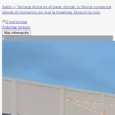
Salón y Terraza Anita es el lugar donde tu fiesta comienza
desde el momento en que la imaginas. Nosotros nos
encargamos de convertirla en una noche inolvidable, llena
0
personas
de momentos especiales. Un espacio ideal para crear
Solicitar precio
celebraciones únicas que tú y tus invitados recordarán
Más información
siempre.
Leer más
2