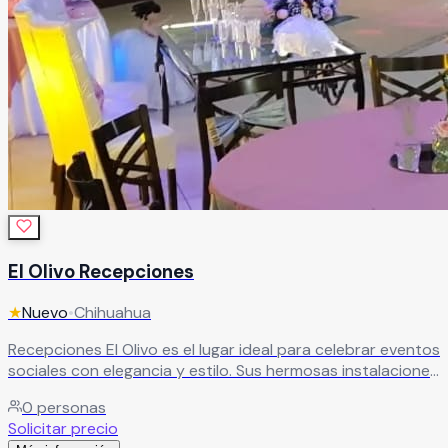
El Olivo Recepciones
★
Nuevo
•
Chihuahua
Recepciones El Olivo es el lugar ideal para celebrar eventos
sociales con elegancia y estilo. Sus hermosas instalaciones
crean el escenario perfecto para bodas y celebraciones
0
personas
especiales. Un espacio pensado para formar parte de tu
Solicitar precio
historia, brindando un ambiente sofisticado que hará de tu