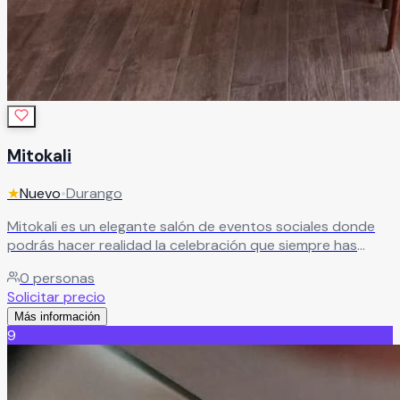
Mitokali
★
Nuevo
•
Durango
Mitokali es un elegante salón de eventos sociales donde
podrás hacer realidad la celebración que siempre has
imaginado. Su estilo y cuidado en cada detalle crean un
0
personas
ambiente que encanta a todos los invitados. Un espacio
Solicitar precio
diseñado para superar expectativas y brindar una velada
Más información
única, llena de momentos inolvidables
Leer más
9