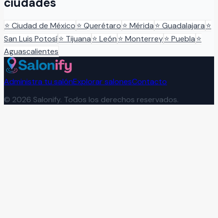
ciudades
⭐
Ciudad de México
⭐
Querétaro
⭐
Mérida
⭐
Guadalajara
⭐
San Luis Potosí
⭐
Tijuana
⭐
León
⭐
Monterrey
⭐
Puebla
⭐
Aguascalientes
Administra tu salón
Explorar salones
Contacto
©
2026
Salonify. Todos los derechos reservados.