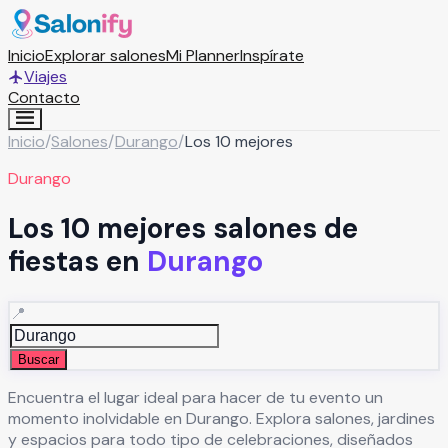
Inicio
Explorar salones
Mi Planner
Inspírate
Viajes
Contacto
Inicio
/
Salones
/
Durango
/
Los 10 mejores
Durango
Los 10 mejores salones de
fiestas en
Durango
📍
Buscar
Encuentra el lugar ideal para hacer de tu evento un
momento inolvidable en
Durango
. Explora salones, jardines
y espacios para todo tipo de celebraciones, diseñados