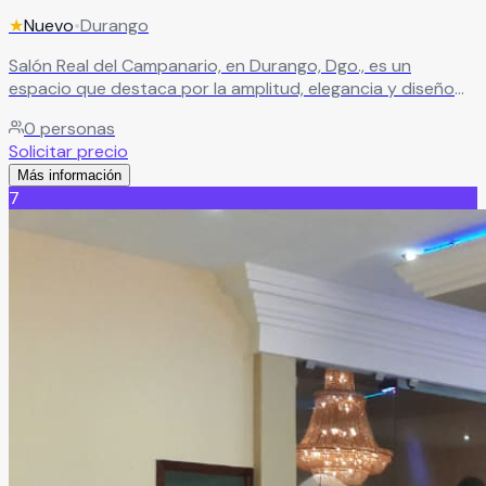
★
Nuevo
•
Durango
Salón Real del Campanario, en Durango, Dgo., es un
espacio que destaca por la amplitud, elegancia y diseño
sofisticado de su salón principal. El escenario perfecto
0
personas
para bodas, XV años y todo tipo de eventos, creando un
Solicitar precio
ambiente distinguido e inolvidable para cada celebración.
Más información
Leer más
7