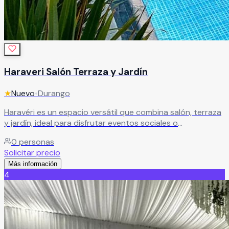
Haraveri Salón Terraza y Jardín
★
Nuevo
•
Durango
Haravéri es un espacio versátil que combina salón, terraza
y jardín, ideal para disfrutar eventos sociales o
empresariales en un entorno lleno de estilo. Un lugar
0
personas
pensado para crear celebraciones memorables, donde
Solicitar precio
cada área se adapta perfectamente a tu evento y a la
Más información
experiencia que deseas vivir.
Leer más
4