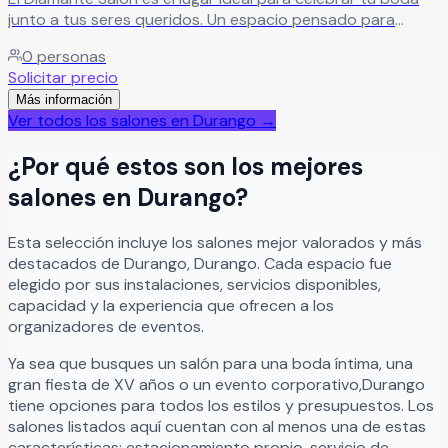
junto a tus seres queridos. Un espacio pensado para
hacer realidad el evento que siempre has imaginado,
0
personas
adaptándose a tus gustos y necesidades. Aquí
Solicitar precio
encontrarás el escenario perfecto para crear un montaje
Más información
único y vivir una celebración inolvidable en cada detalle.
Ver todos los salones en
Durango
→
Leer más
¿Por qué estos son los mejores
salones en
Durango
?
Esta selección incluye los salones mejor valorados y más
destacados de
Durango
,
Durango
. Cada espacio fue
elegido por sus instalaciones, servicios disponibles,
capacidad y la experiencia que ofrecen a los
organizadores de eventos.
Ya sea que busques un salón para una boda íntima, una
gran fiesta de XV años o un evento corporativo,
Durango
tiene opciones para todos los estilos y presupuestos. Los
salones listados aquí cuentan con al menos una de estas
características: estacionamiento propio, servicio de