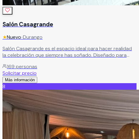
Salón Casagrande
★
Nuevo
•
Durango
Salón Casagrande es el espacio ideal para hacer realidad
la celebración que siempre has soñado. Diseñado para
albergar eventos inolvidables, ofrece comodidad,
169
personas
elegancia y un ambiente perfecto para disfrutar cada
Solicitar precio
momento. Su servicio de primer nivel cuida cada detalle,
Más información
superando expectativas y garantizando una experiencia
8
única para ti y tus invitados.
Leer más