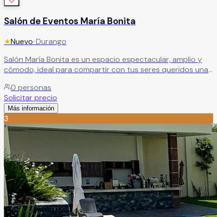
Salón de Eventos María Bonita
★
Nuevo
•
Durango
Salón María Bonita es un espacio espectacular, amplio y
cómodo, ideal para compartir con tus seres queridos una
celebración llena de encanto. Aquí encontrarás todo lo
0
personas
necesario para que tu evento sea único, especial e
Solicitar precio
irrepetible, creando momentos inolvidables en un
Más información
ambiente diseñado para disfrutar al máximo.
Leer más
3