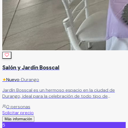
Salón y Jardín Bosscal
★
Nuevo
•
Durango
Jardín Bosscal es un hermoso espacio en la ciudad de
Durango, ideal para la celebración de todo tipo de
eventos sociales. Sus instalaciones están diseñadas para
0
personas
ofrecer todo lo necesario y convertir ese día tan especial
Solicitar precio
en una experiencia inolvidable, tanto para ustedes como
Más información
para cada uno de sus invitados.
Leer más
5