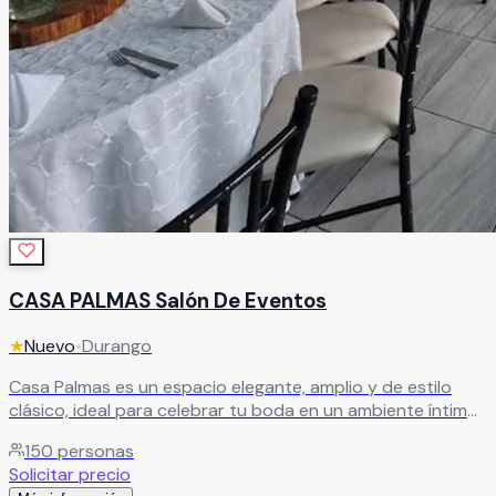
CASA PALMAS Salón De Eventos
★
Nuevo
•
Durango
Casa Palmas es un espacio elegante, amplio y de estilo
clásico, ideal para celebrar tu boda en un ambiente íntimo
y tranquilo, perfecto para un momento tan especial.
150
personas
Cuenta con capacidad para hasta 150 personas,
Solicitar precio
brindándote la libertad de ambientar cada detalle según