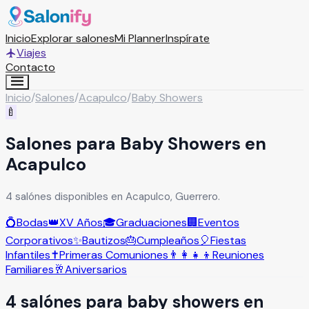
Inicio
Explorar salones
Mi Planner
Inspírate
Viajes
Contacto
Inicio
/
Salones
/
Acapulco
/
Baby Showers
🍼
Salones para Baby Showers en
Acapulco
4 salónes disponibles en Acapulco, Guerrero.
💍
Bodas
👑
XV Años
🎓
Graduaciones
🏢
Eventos
Corporativos
✨
Bautizos
🎂
Cumpleaños
🎈
Fiestas
Infantiles
✝️
Primeras Comuniones
👨‍👩‍👧‍👦
Reuniones
Familiares
🥂
Aniversarios
4
salón
es
para
baby showers
en