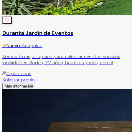
Duranta Jardín de Eventos
★
Nuevo
•
Acapulco
Somos tu mejor opción para celebrar eventos sociales
inolvidables. Bodas, XV años, bautizos y más, con el
servicio y la atención que harán de tu celebración un
0
personas
momento único.
Leer más
Solicitar precio
Más información