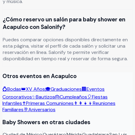
y música.
¿Cómo reservo un salón para baby shower en
Acapulco con Salonify?
Puedes comparar opciones disponibles directamente en
esta página, visitar el perfil de cada salón y solicitar una
reservación en línea. Salonify te permite verificar
disponibilidad en tiempo real y reservar de forma segura.
Otros eventos en
Acapulco
💍
Bodas
👑
XV Años
🎓
Graduaciones
🏢
Eventos
Corporativos
✨
Bautizos
🎂
Cumpleaños
🎈
Fiestas
Infantiles
✝️
Primeras Comuniones
👨‍👩‍👧‍👦
Reuniones
Familiares
🥂
Aniversarios
Baby Showers
en otras ciudades
Ciudad de México
Querétaro
Mérida
Guadalajara
San Luis