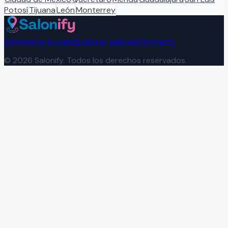
Potosí
Tijuana
León
Monterrey
Administra tu salón
Explorar salones
Contacto
©
2026
Salonify. Todos los derechos reservados.