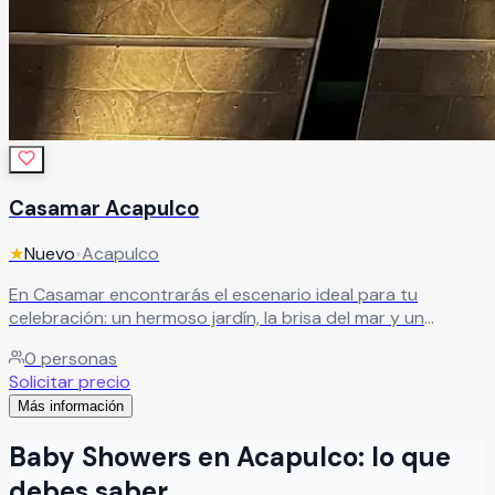
Casamar Acapulco
★
Nuevo
•
Acapulco
En Casamar encontrarás el escenario ideal para tu
celebración: un hermoso jardín, la brisa del mar y un
ambiente único para disfrutar junto a familia y amigos. Un
0
personas
espacio pensado para crear momentos inolvidables en un
Solicitar precio
entorno relajado y lleno de encanto.
Leer más
Más información
Baby Showers
en
Acapulco
: lo que
debes saber