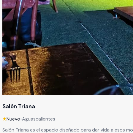
Salón Triana
★
Nuevo
•
Aguascalientes
Salón Triana es el espacio diseñado para dar vida a esos mo