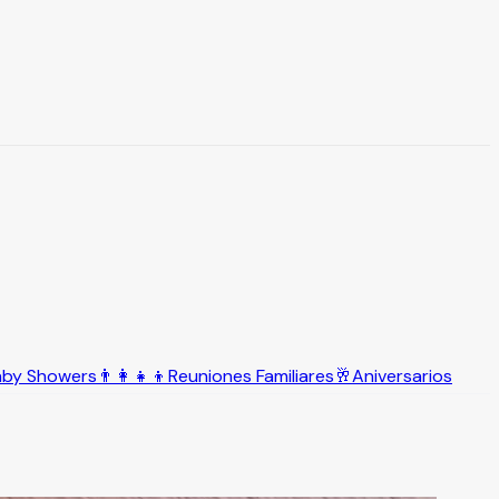
aby Showers
👨‍👩‍👧‍👦
Reuniones Familiares
🥂
Aniversarios