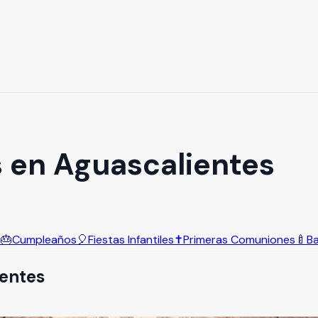
s en Aguascalientes
s
🎂
Cumpleaños
🎈
Fiestas Infantiles
✝️
Primeras Comuniones
🍼
B
entes