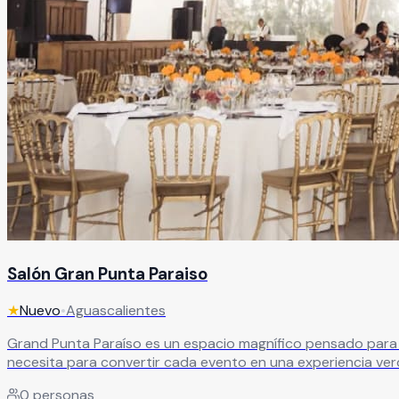
Salón Gran Punta Paraiso
★
Nuevo
•
Aguascalientes
Grand Punta Paraíso es un espacio magnífico pensado para 
necesita para convertir cada evento en una experiencia ve
0
personas