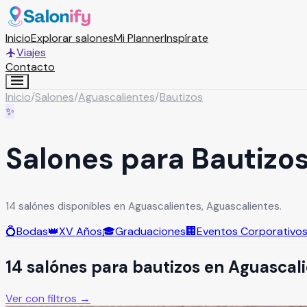
Inicio
Explorar salones
Mi Planner
Inspírate
Viajes
Contacto
Inicio
/
Salones
/
Aguascalientes
/
Bautizos
✨
Salones para Bautizo
14 salónes disponibles en Aguascalientes, Aguascalientes.
💍
Bodas
👑
XV Años
🎓
Graduaciones
🏢
Eventos Corporativo
14
salón
es
para
bautizos
en
Aguascali
Ver con filtros →