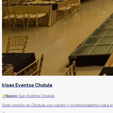
Irises Eventos Cholula
★
Nuevo
•
San Andrés Cholula
Gran opción en Cholula con cariño y profesionalismo para eve