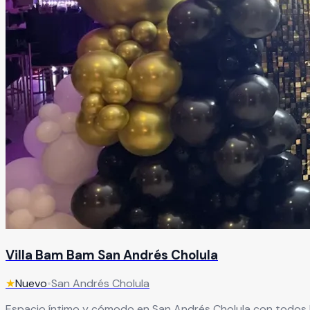
Villa Bam Bam San Andrés Cholula
★
Nuevo
•
San Andrés Cholula
Espacio íntimo y cómodo en San Andrés Cholula con todos lo