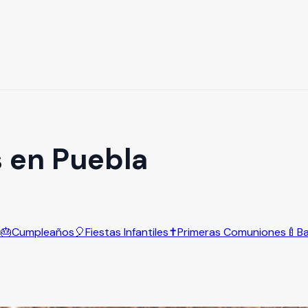
s en Puebla
s
🎂
Cumpleaños
🎈
Fiestas Infantiles
✝️
Primeras Comuniones
🍼
B