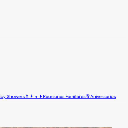
aby Showers
👨‍👩‍👧‍👦
Reuniones Familiares
🥂
Aniversarios