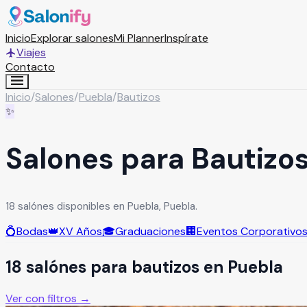
Inicio
Explorar salones
Mi Planner
Inspírate
Viajes
Contacto
Inicio
/
Salones
/
Puebla
/
Bautizos
✨
Salones para Bautizo
18 salónes disponibles en Puebla, Puebla.
💍
Bodas
👑
XV Años
🎓
Graduaciones
🏢
Eventos Corporativo
18
salón
es
para
bautizos
en
Puebla
Ver con filtros →