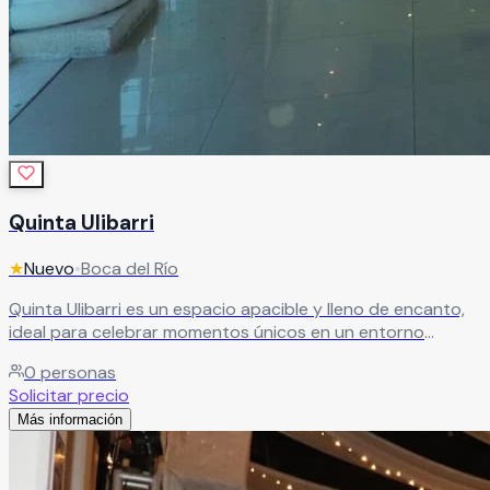
Quinta Ulibarri
★
Nuevo
•
Boca del Río
Quinta Ulibarri es un espacio apacible y lleno de encanto,
ideal para celebrar momentos únicos en un entorno
natural. Su hermoso jardín, con cascadas artificiales y una
0
personas
atractiva alberca, crea el escenario perfecto para una
Solicitar precio
boda inolvidable.
Leer más
Más información