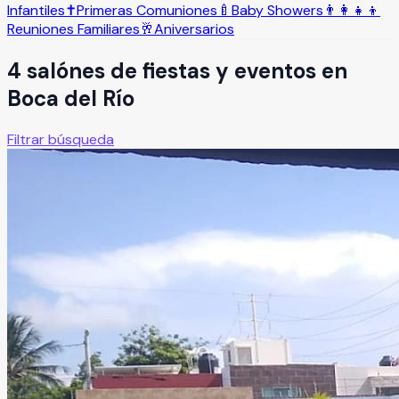
Infantiles
✝️
Primeras Comuniones
🍼
Baby Showers
👨‍👩‍👧‍👦
Reuniones Familiares
🥂
Aniversarios
4
salón
es
de fiestas y eventos en
Boca del Río
Filtrar búsqueda