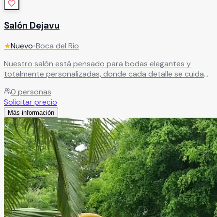
Salón Dejavu
★
Nuevo
•
Boca del Río
Nuestro salón está pensado para bodas elegantes y
totalmente personalizadas, donde cada detalle se cuida
para crear celebraciones únicas y memorables. Si buscas
0
personas
una experiencia exclusiva, con estilo y atención
Solicitar precio
excepcional, aquí encontrarás el escenario perfecto para
Más información
hacer realidad el día que siempre imaginaste.
Leer más