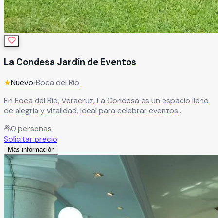
La Condesa Jardín de Eventos
★
Nuevo
•
Boca del Río
En Boca del Río, Veracruz, La Condesa es un espacio lleno
de alegría y vitalidad, ideal para celebrar eventos
inolvidables. Su ambiente vibrante crea el escenario
0
personas
perfecto para vivir momentos únicos junto a tus seres
Solicitar precio
queridos. Cuenta con amplias instalaciones preparadas
Más información
para albergar todo tipo de eventos sociales,
convirtiéndose en una excelente opción para quienes
buscan una boda mágica o una celebración espectacular.
Leer más