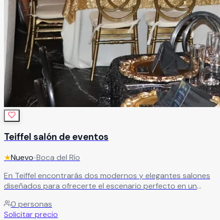
Teiffel salón de eventos
★
Nuevo
•
Boca del Río
En Teiffel encontrarás dos modernos y elegantes salones
diseñados para ofrecerte el escenario perfecto en un
ambiente impecable. Espacios versátiles que se adaptan a
0
personas
tu estilo para que puedas celebrar tu evento tal como
Solicitar precio
siempre lo imaginaste.
Leer más