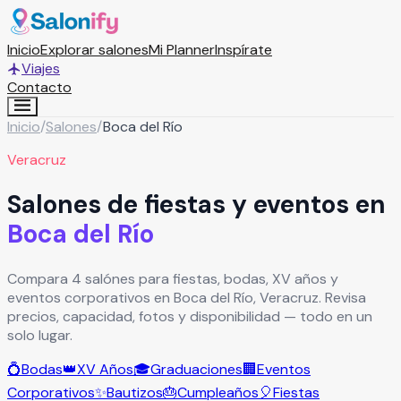
Inicio
Explorar salones
Mi Planner
Inspírate
Viajes
Contacto
Inicio
/
Salones
/
Boca del Río
Veracruz
Salones de fiestas y eventos en
Boca del Río
Compara 4 salónes para fiestas, bodas, XV años y
eventos corporativos en Boca del Río, Veracruz. Revisa
precios, capacidad, fotos y disponibilidad — todo en un
solo lugar.
💍
Bodas
👑
XV Años
🎓
Graduaciones
🏢
Eventos
Corporativos
✨
Bautizos
🎂
Cumpleaños
🎈
Fiestas