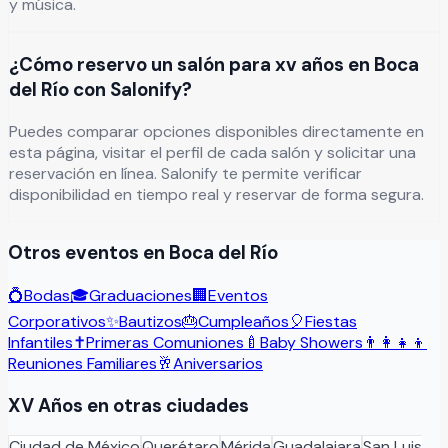
y música.
¿Cómo reservo un salón para xv años en Boca
del Río con Salonify?
Puedes comparar opciones disponibles directamente en
esta página, visitar el perfil de cada salón y solicitar una
reservación en línea. Salonify te permite verificar
disponibilidad en tiempo real y reservar de forma segura.
Otros eventos en
Boca del Río
💍
Bodas
🎓
Graduaciones
🏢
Eventos
Corporativos
✨
Bautizos
🎂
Cumpleaños
🎈
Fiestas
Infantiles
✝️
Primeras Comuniones
🍼
Baby Showers
👨‍👩‍👧‍👦
Reuniones Familiares
🥂
Aniversarios
XV Años
en otras ciudades
Ciudad de México
Querétaro
Mérida
Guadalajara
San Luis