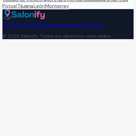
Potosí
Tijuana
León
Monterrey
Administra tu salón
Explorar salones
Contacto
©
2026
Salonify. Todos los derechos reservados.