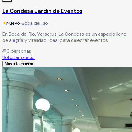
La Condesa Jardín de Eventos
★
Nuevo
•
Boca del Río
En Boca del Río, Veracruz, La Condesa es un espacio lleno
de alegría y vitalidad, ideal para celebrar eventos
inolvidables. Su ambiente vibrante crea el escenario
0
personas
perfecto para vivir momentos únicos junto a tus seres
Solicitar precio
queridos. Cuenta con amplias instalaciones preparadas
Más información
para albergar todo tipo de eventos sociales,
convirtiéndose en una excelente opción para quienes
buscan una boda mágica o una celebración espectacular.
Leer más