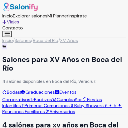
Inicio
Explorar salones
Mi Planner
Inspírate
Viajes
Contacto
Inicio
/
Salones
/
Boca del Río
/
XV Años
👑
Salones para XV Años en Boca del
Río
4 salónes disponibles en Boca del Río, Veracruz.
💍
Bodas
🎓
Graduaciones
🏢
Eventos
Corporativos
✨
Bautizos
🎂
Cumpleaños
🎈
Fiestas
Infantiles
✝️
Primeras Comuniones
🍼
Baby Showers
👨‍👩‍👧‍👦
Reuniones Familiares
🥂
Aniversarios
4
salón
es
para
xv años
en
Boca del