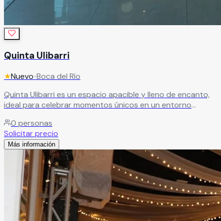
Quinta Ulibarri
★
Nuevo
•
Boca del Río
Quinta Ulibarri es un espacio apacible y lleno de encanto,
ideal para celebrar momentos únicos en un entorno
natural. Su hermoso jardín, con cascadas artificiales y una
0
personas
atractiva alberca, crea el escenario perfecto para una
Solicitar precio
boda inolvidable.
Leer más
Más información