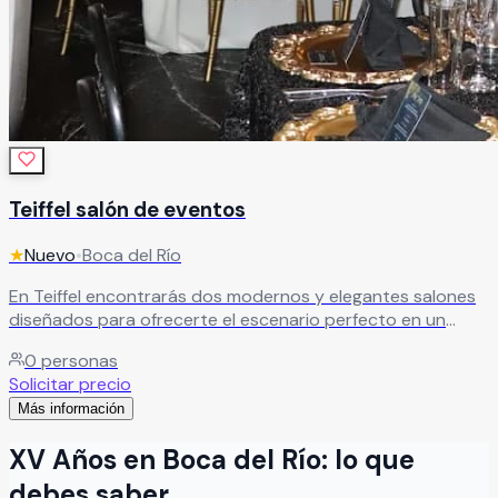
Teiffel salón de eventos
★
Nuevo
•
Boca del Río
En Teiffel encontrarás dos modernos y elegantes salones
diseñados para ofrecerte el escenario perfecto en un
ambiente impecable. Espacios versátiles que se adaptan a
0
personas
tu estilo para que puedas celebrar tu evento tal como
Solicitar precio
siempre lo imaginaste.
Leer más
Más información
XV Años
en
Boca del Río
: lo que
debes saber