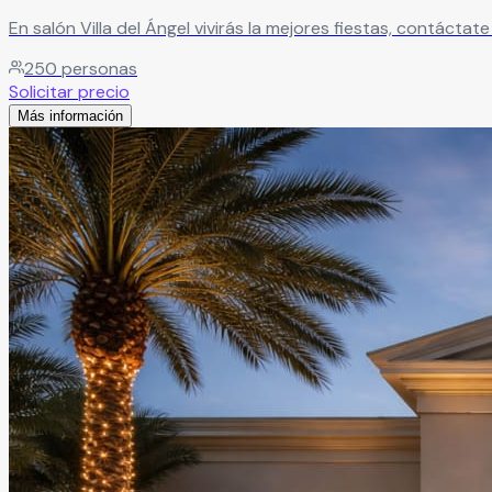
En salón Villa del Ángel vivirás la mejores fiestas, contáct
250
personas
Solicitar precio
Más información