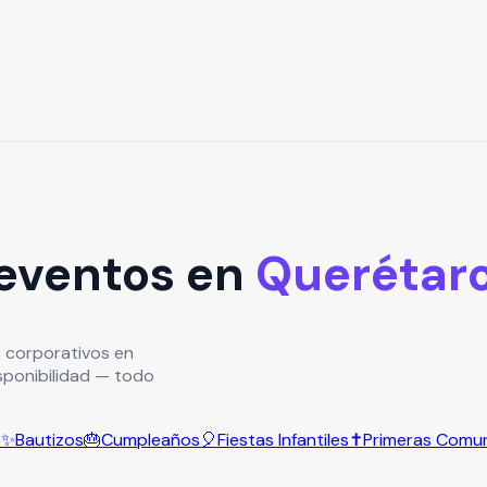
 eventos en
Querétar
 corporativos en
isponibilidad — todo
s
✨
Bautizos
🎂
Cumpleaños
🎈
Fiestas Infantiles
✝️
Primeras Comu