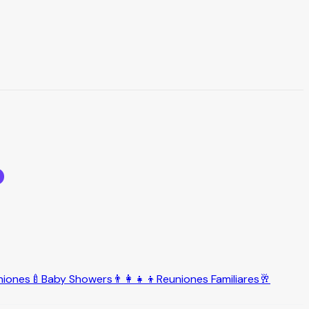
o
niones
🍼
Baby Showers
👨‍👩‍👧‍👦
Reuniones Familiares
🥂