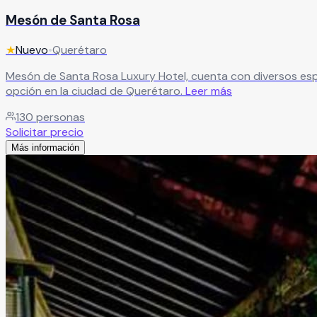
Mesón de Santa Rosa
★
Nuevo
•
Querétaro
Mesón de Santa Rosa Luxury Hotel, cuenta con diversos espac
opción en la ciudad de Querétaro.
Leer más
130
personas
Solicitar precio
Más información