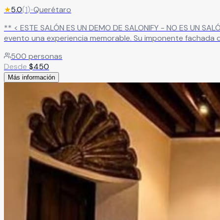
★
5.0
(
1
)
•
Querétaro
** < ESTE SALÓN ES UN DEMO DE SALONIFY - NO ES UN SALÓN REAL >** Descubre un salón de fiestas que combina elegancia, amplitud y una atmósf
evento una experiencia memorable. Su imponente fachada d
impresión espectacular desde el primer momento
Leer más
500
personas
Desde
$
450
Más información