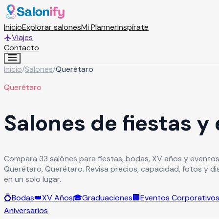
Inicio
Explorar salones
Mi Planner
Inspírate
Viajes
Contacto
Inicio
/
Salones
/
Querétaro
Querétaro
Salones de fiestas y
Compara 33 salónes para fiestas, bodas, XV años y eventos
Querétaro, Querétaro. Revisa precios, capacidad, fotos y d
en un solo lugar.
💍
Bodas
👑
XV Años
🎓
Graduaciones
🏢
Eventos Corporativo
Aniversarios