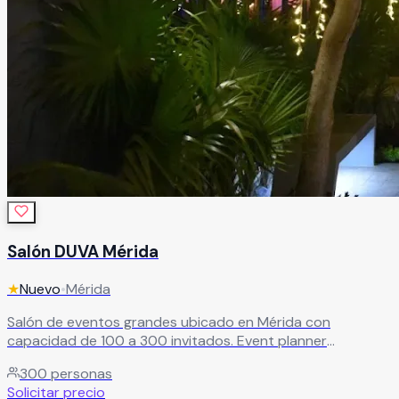
Salón DUVA Mérida
★
Nuevo
•
Mérida
Salón de eventos grandes ubicado en Mérida con
capacidad de 100 a 300 invitados. Event planner
asignado, comida, bebidas, música, decoración y mobiliario
300
personas
incluidos.
Leer más
Solicitar precio