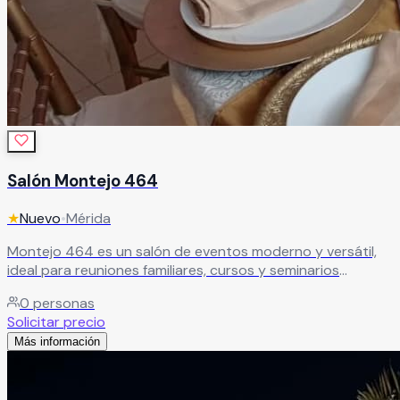
Salón Montejo 464
★
Nuevo
•
Mérida
Montejo 464 es un salón de eventos moderno y versátil,
ideal para reuniones familiares, cursos y seminarios
empresariales. Cuenta con alberca, áreas abiertas y
0
personas
cerradas, aire acondicionado, proyector, sonido y
Solicitar precio
mobiliario completo, ofreciendo un espacio cómodo y
Más información
funcional. Su ubicación privilegiada cerca de Paseo de
Montejo facilita el acceso para todos tus invitados.
Leer más