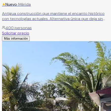
★
Nuevo
•
Mérida
Antigua construcción que mantiene el encanto histórico
con tecnologías actuales. Alternativa única que deja sin
aliento con su arquitectura colonial y espacios modernos.
400
personas
Leer más
Solicitar precio
Más información