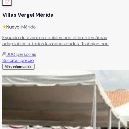
Villas Vergel Mérida
★
Nuevo
•
Mérida
Espacio de eventos sociales con diferentes áreas
adaptables a todas las necesidades. Trabajan con
proveedores profesionales para que no falte nada en el
300
personas
gran día.
Leer más
Solicitar precio
Más información