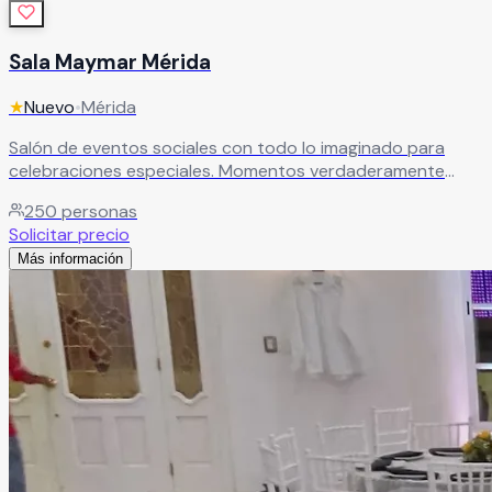
Sala Maymar Mérida
★
Nuevo
•
Mérida
Salón de eventos sociales con todo lo imaginado para
celebraciones especiales. Momentos verdaderamente
únicos en compañía de seres queridos para bodas y XV
250
personas
años.
Leer más
Solicitar precio
Más información