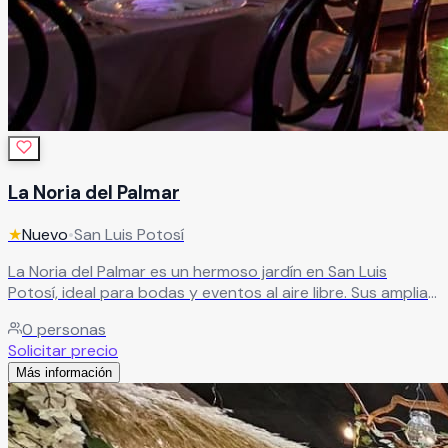
La Noria del Palmar
★
Nuevo
•
San Luis Potosí
La Noria del Palmar es un hermoso jardín en San Luis
Potosí, ideal para bodas y eventos al aire libre. Sus amplias
áreas verdes ofrecen el entorno perfecto para una
0
personas
celebración especial, acompañada de excelente atención.
Solicitar precio
Leer más
Más información