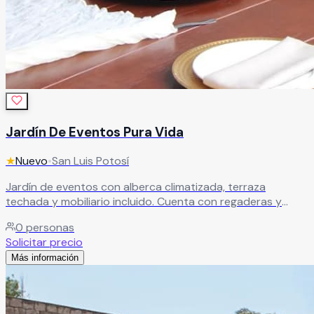
Jardín De Eventos Pura Vida
★
Nuevo
•
San Luis Potosí
Jardín de eventos con alberca climatizada, terraza
techada y mobiliario incluido. Cuenta con regaderas y
baños, ideal para celebraciones sociales que buscan
0
personas
comodidad, funcionalidad y un ambiente al aire libre con
Solicitar precio
servicios completos.
Leer más
Más información