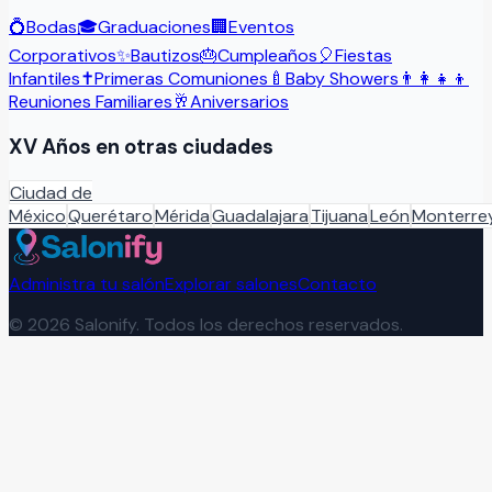
💍
Bodas
🎓
Graduaciones
🏢
Eventos
Corporativos
✨
Bautizos
🎂
Cumpleaños
🎈
Fiestas
Infantiles
✝️
Primeras Comuniones
🍼
Baby Showers
👨‍👩‍👧‍👦
Reuniones Familiares
🥂
Aniversarios
XV Años
en otras ciudades
Ciudad de
México
Querétaro
Mérida
Guadalajara
Tijuana
León
Monterre
Administra tu salón
Explorar salones
Contacto
©
2026
Salonify. Todos los derechos reservados.