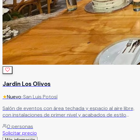
Jardin Los Olivos
★
Nuevo
•
San Luis Potosí
Salón de eventos con área techada y espacio al aire libre,
con instalaciones de primer nivel y acabados de estilo
rústico que crean un ambiente único para tu celebración.
0
personas
Leer más
Solicitar precio
Más información