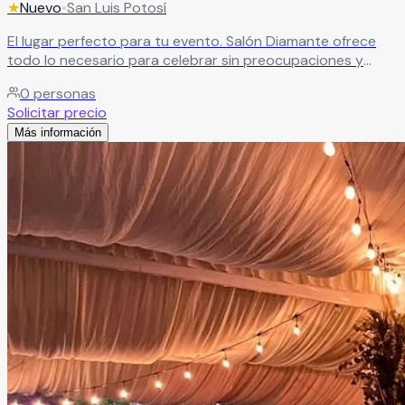
★
Nuevo
•
San Luis Potosí
El lugar perfecto para tu evento. Salón Diamante ofrece
todo lo necesario para celebrar sin preocupaciones y
disfrutar una experiencia completa.
Leer más
0
personas
Solicitar precio
Más información