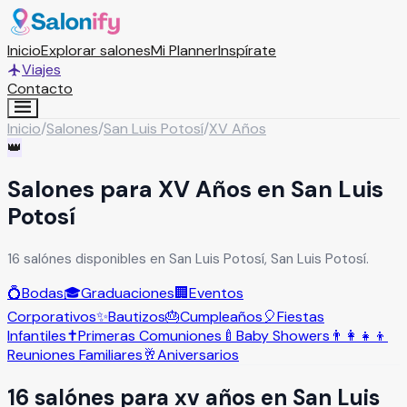
Inicio
Explorar salones
Mi Planner
Inspírate
Viajes
Contacto
Inicio
/
Salones
/
San Luis Potosí
/
XV Años
👑
Salones para XV Años en San Luis
Potosí
16 salónes disponibles en San Luis Potosí, San Luis Potosí.
💍
Bodas
🎓
Graduaciones
🏢
Eventos
Corporativos
✨
Bautizos
🎂
Cumpleaños
🎈
Fiestas
Infantiles
✝️
Primeras Comuniones
🍼
Baby Showers
👨‍👩‍👧‍👦
Reuniones Familiares
🥂
Aniversarios
16
salón
es
para
xv años
en
San Luis