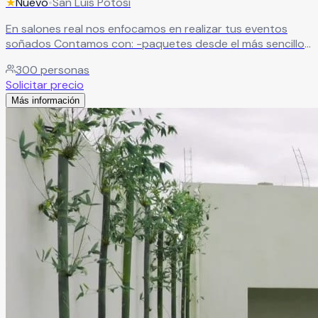
★
Nuevo
•
San Luis Potosí
En salones real nos enfocamos en realizar tus eventos
soñados Contamos con: -paquetes desde el más sencillo
al más completos -banquetes -meseros -maestro de
300
personas
ceremonias, -sonido -y cosas unicas Mandamos dm y
Solicitar precio
conócenos
Leer más
Más información