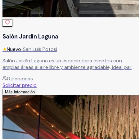
Salón Jardín Laguna
★
Nuevo
•
San Luis Potosí
Salón Jardín Laguna es un espacio para eventos con
amplias áreas al aire libre y ambiente agradable, ideal para
bodas, XV años, cumpleaños y reuniones privadas. Ofrece
0
personas
servicios adaptables que permiten crear eventos
Solicitar precio
cómodos, seguros y bien organizados, enfocados en una
Más información
experiencia memorable para anfitriones e invitados.
Leer más