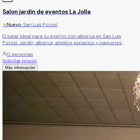
Salon jardin de eventos La Jolla
★
Nuevo
•
San Luis Potosí
El lugar ideal para tu evento con alberca en San Luis
Potosí. Jardín, alberca, amplios espacios y paquetes
personalizados para bodas, fiestas y reuniones.
Leer más
0
personas
Solicitar precio
Más información