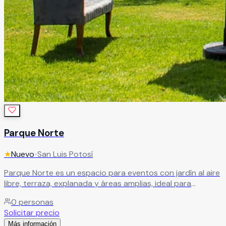
Parque Norte
★
Nuevo
•
San Luis Potosí
Parque Norte es un espacio para eventos con jardín al aire
libre, terraza, explanada y áreas amplias, ideal para
celebraciones en un entorno natural. Ofrece versatilidad y
0
personas
capacidad para diferentes tipos de eventos sociales y
Solicitar precio
corporativos.
Leer más
Más información