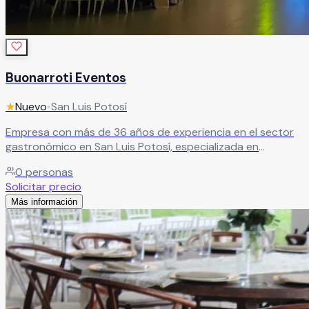
Buonarroti Eventos
★
Nuevo
•
San Luis Potosí
Empresa con más de 36 años de experiencia en el sector
gastronómico en San Luis Potosí, especializada en
diversos estilos de cocina y servicio. Ideal para eventos
0
personas
que buscan calidad culinaria respaldada por trayectoria y
Solicitar precio
confianza del cliente.
Leer más
Más información