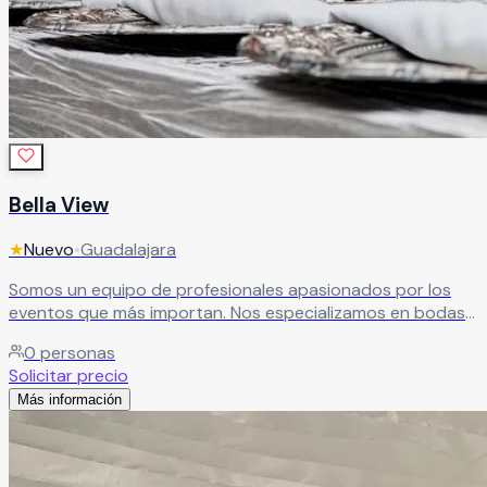
Bella View
★
Nuevo
•
Guadalajara
Somos un equipo de profesionales apasionados por los
eventos que más importan. Nos especializamos en bodas
y XV años, y ponemos toda nuestra experiencia y
0
personas
dedicación para que tu celebración sea exactamente
Solicitar precio
como la soñaste — o mejor.
Leer más
Más información