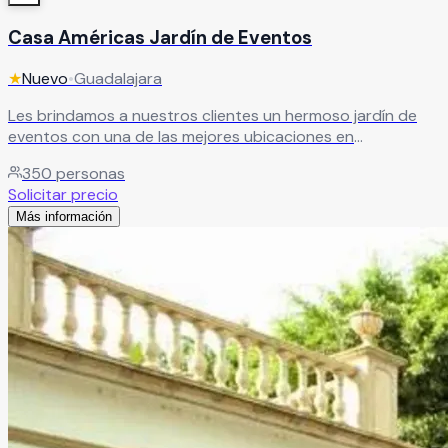
Casa Américas Jardín de Eventos
★
Nuevo
•
Guadalajara
Les brindamos a nuestros clientes un hermoso jardín de
eventos con una de las mejores ubicaciones en
Guadalajara, magníficas instalaciones que aseguran la
350
personas
completa comodidad de nuestros clientes y sus invitados,
Solicitar precio
sin tener que salir de la ciudad. Es el escenario perfecto
Más información
para dar vida a sus emociones.
Leer más