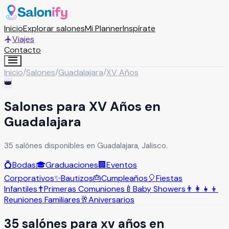
Inicio
Explorar salones
Mi Planner
Inspírate
Viajes
Contacto
Inicio
/
Salones
/
Guadalajara
/
XV Años
👑
Salones para XV Años en
Guadalajara
35 salónes disponibles en Guadalajara, Jalisco.
💍
Bodas
🎓
Graduaciones
🏢
Eventos
Corporativos
✨
Bautizos
🎂
Cumpleaños
🎈
Fiestas
Infantiles
✝️
Primeras Comuniones
🍼
Baby Showers
👨‍👩‍👧‍👦
Reuniones Familiares
🥂
Aniversarios
35
salón
es
para
xv años
en