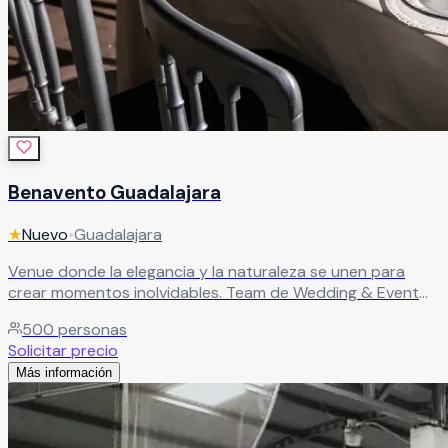
Benavento Guadalajara
★
Nuevo
•
Guadalajara
Venue donde la elegancia y la naturaleza se unen para
crear momentos inolvidables. Team de Wedding & Event
Planners desde la conceptualización hasta el gran día.
500
personas
Cada rincón diseñado para impresionar.
Leer más
Solicitar precio
Más información