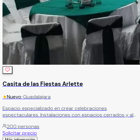
Casita de las Fiestas Arlette
★
Nuevo
•
Guadalajara
Espacio especializado en crear celebraciones
espectaculares. Instalaciones con espacios cerrados y al
aire libre para bodas económicas con servicios
200
personas
personalizados de calidad.
Leer más
Solicitar precio
Más información