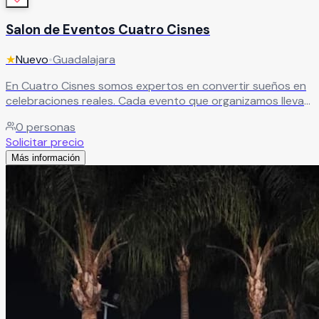
Salon de Eventos Cuatro Cisnes
★
Nuevo
•
Guadalajara
En Cuatro Cisnes somos expertos en convertir sueños en
celebraciones reales. Cada evento que organizamos lleva
el sello de un equipo apasionado y dedicado a que cada
0
personas
detalle sea exactamente como lo imaginaste.
Leer más
Solicitar precio
Más información