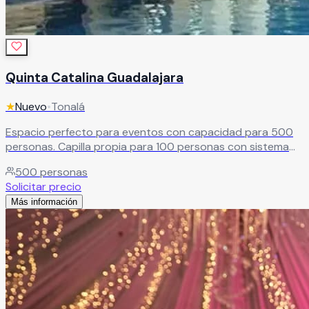
Quinta Catalina Guadalajara
★
Nuevo
•
Tonalá
Espacio perfecto para eventos con capacidad para 500
personas. Capilla propia para 100 personas con sistema
de audio. Paquetes completos de banquete con atención
500
personas
personalizada.
Leer más
Solicitar precio
Más información