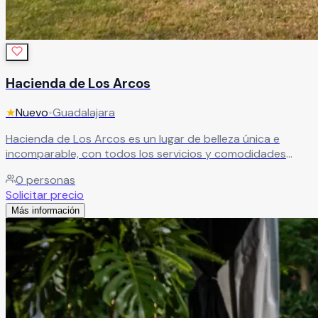
Hacienda de Los Arcos
★
Nuevo
•
Guadalajara
Hacienda de Los Arcos es un lugar de belleza única e
incomparable, con todos los servicios y comodidades
necesarios para que su enlace nupcial sea exactamente
0
personas
como siempre lo imaginaron. Un espacio que no solo
Solicitar precio
complementa su celebración — la eleva.
Leer más
Más información