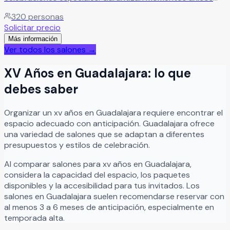
para compartir con familia y amigos que quedan marcados
320
personas
para siempre.
Leer más
Solicitar precio
Más información
Ver todos los salones →
XV Años
en
Guadalajara
: lo que
debes saber
Organizar
un
xv años
en
Guadalajara
requiere encontrar el
espacio adecuado con anticipación.
Guadalajara
ofrece
una variedad de salones que se adaptan a diferentes
presupuestos y estilos de celebración.
Al comparar salones para
xv años
en
Guadalajara
,
considera la capacidad del espacio, los paquetes
disponibles y la accesibilidad para tus invitados. Los
salones en
Guadalajara
suelen recomendarse reservar con
al menos 3 a 6 meses de anticipación, especialmente en
temporada alta.