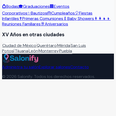
💍
Bodas
🎓
Graduaciones
🏢
Eventos
Corporativos
✨
Bautizos
🎂
Cumpleaños
🎈
Fiestas
Infantiles
✝️
Primeras Comuniones
🍼
Baby Showers
👨‍👩‍👧‍👦
Reuniones Familiares
🥂
Aniversarios
XV Años
en otras ciudades
Ciudad de México
Querétaro
Mérida
San Luis
Potosí
Tijuana
León
Monterrey
Puebla
Administra tu salón
Explorar salones
Contacto
©
2026
Salonify. Todos los derechos reservados.