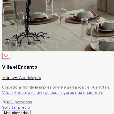
Villa el Encanto
★
Nuevo
•
Guadalajara
Ubicado al filo de la impresionante Barranca de Huentitán,
Villa el Encanto es uno de esos lugares que enamoran
desde el primer momento. La majestuosidad de su entorno
800
personas
natural crea una atmósfera mágica e irrepetible que ningún
Solicitar precio
salón convencional puede replicar. Con capacidad para
Más información
hasta 800 personas y espacios versátiles que incluyen