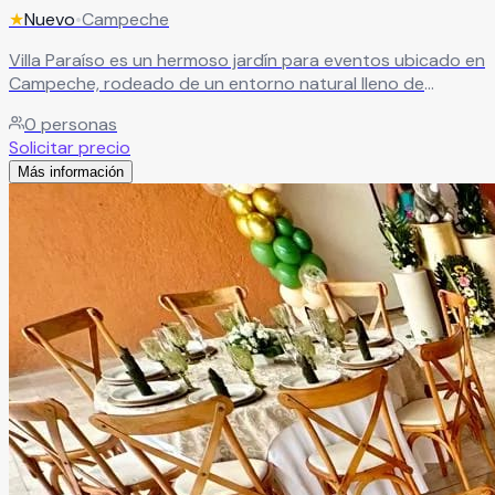
★
Nuevo
•
Campeche
Villa Paraíso es un hermoso jardín para eventos ubicado en
Campeche, rodeado de un entorno natural lleno de
encanto, elegancia y tranquilidad. Sus completas
0
personas
instalaciones y su ambiente romántico lo convierten en el
Solicitar precio
escenario ideal para bodas, XV años, aniversarios,
Más información
graduaciones, eventos sociales y reuniones especiales,
ofreciendo espacios diseñados para crear experiencias
memorables junto a familiares y amigos.
Leer más