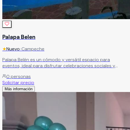
Palapa Belen
★
Nuevo
•
Campeche
Palapa Belén es un cómodo y versátil espacio para
eventos, ideal para disfrutar celebraciones sociales y
reuniones especiales en un ambiente relajado y familiar. El
0
personas
recinto cuenta con alberca, salón social, palapa, jardín y
Solicitar precio
estacionamiento, ofreciendo instalaciones completas para
Más información
cumpleaños, convivencias, aniversarios, reuniones
familiares, fiestas infantiles y todo tipo de eventos
sociales.
Leer más