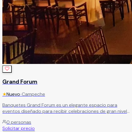
Grand Forum
★
Nuevo
•
Campeche
Banquetes Grand Forum es un elegante espacio para
eventos diseñado para recibir celebraciones de gran nivel
en un ambiente sofisticado y memorable. Sus
0
personas
impresionantes instalaciones ofrecen el escenario
Solicitar precio
perfecto para bodas, XV años, aniversarios, graduaciones,