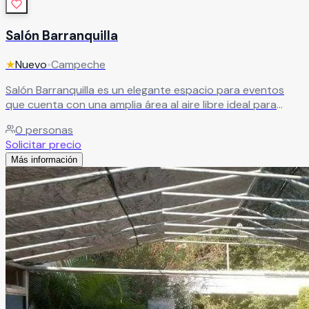
Salón Barranquilla
★
Nuevo
•
Campeche
Salón Barranquilla es un elegante espacio para eventos
que cuenta con una amplia área al aire libre ideal para
crear celebraciones únicas y totalmente personalizadas.
0
personas
Sus instalaciones permiten realizar una gran variedad de
Solicitar precio
montajes y ambientaciones, ofreciendo comodidad,
Más información
amplitud y un entorno perfecto para bodas, XV años,
aniversarios, graduaciones, reuniones familiares y eventos
sociales especiales.
Leer más