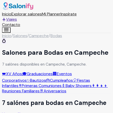
Inicio
Explorar salones
Mi Planner
Inspírate
Viajes
Contacto
Inicio
/
Salones
/
Campeche
/
Bodas
💍
Salones para Bodas en Campeche
7 salónes disponibles en Campeche, Campeche.
👑
XV Años
🎓
Graduaciones
🏢
Eventos
Corporativos
✨
Bautizos
🎂
Cumpleaños
🎈
Fiestas
Infantiles
✝️
Primeras Comuniones
🍼
Baby Showers
👨‍👩‍👧‍👦
Reuniones Familiares
🥂
Aniversarios
7
salón
es
para
bodas
en
Campeche