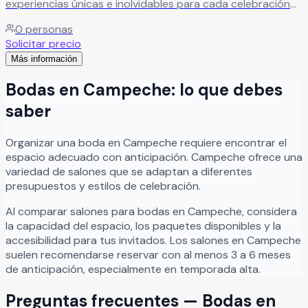
experiencias únicas e inolvidables para cada celebración
importante en la vida de sus clientes. Nos especializamos
0
personas
en brindar atención personalizada, acompañando y
Solicitar precio
asesorando cada evento de principio a fin para garantizar
Más información
que cada detalle se desarrolle de manera perfecta y
memorable. Festin Eventos Campeche es ideal para bodas,
Bodas
en
Campeche
: lo que debes
XV años, aniversarios, graduaciones, reuniones familiares y
eventos sociales, ofreciendo un ambiente elegante,
saber
excelente servicio y un equipo comprometido en hacer
que cada celebración sea única.
Leer más
Organizar
una
boda
en
Campeche
requiere encontrar el
espacio adecuado con anticipación.
Campeche
ofrece una
variedad de salones que se adaptan a diferentes
presupuestos y estilos de celebración.
Al comparar salones para
bodas
en
Campeche
, considera
la capacidad del espacio, los paquetes disponibles y la
accesibilidad para tus invitados. Los salones en
Campeche
suelen recomendarse reservar con al menos 3 a 6 meses
de anticipación, especialmente en temporada alta.
Preguntas frecuentes —
Bodas
en