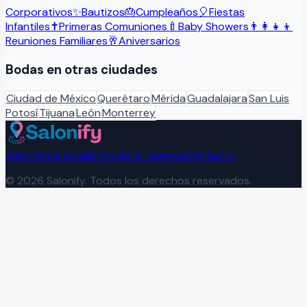
Corporativos
✨
Bautizos
🎂
Cumpleaños
🎈
Fiestas
Infantiles
✝️
Primeras Comuniones
🍼
Baby Showers
👨‍👩‍👧‍👦
Reuniones Familiares
🥂
Aniversarios
Bodas
en otras ciudades
Ciudad de México
Querétaro
Mérida
Guadalajara
San Luis
Potosí
Tijuana
León
Monterrey
Administra tu salón
Explorar salones
Contacto
©
2026
Salonify. Todos los derechos reservados.