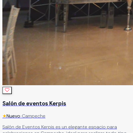
Salón de eventos Kerpis
★
Nuevo
•
Campeche
Salón de Eventos Kerpis es un elegante espacio para