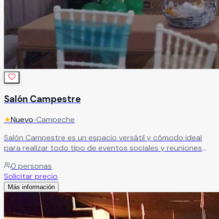
Salón Campestre
★
Nuevo
•
Campeche
Salón Campestre es un espacio versátil y cómodo ideal
para realizar todo tipo de eventos sociales y reuniones
especiales en un ambiente agradable y funcional. El recinto
0
personas
cuenta con terraza jardín y salón con aire acondicionado,
Solicitar precio
ofreciendo espacios flexibles perfectos para bodas, XV
Más información
años, aniversarios, cumpleaños, convivencias, reuniones
familiares y actividades nocturnas. Además de sus amplias
instalaciones y área de estacionamiento, Salón Campestre