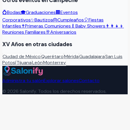
Otros eventos en
Campeche
💍
Bodas
🎓
Graduaciones
🏢
Eventos
Corporativos
✨
Bautizos
🎂
Cumpleaños
🎈
Fiestas
Infantiles
✝️
Primeras Comuniones
🍼
Baby Showers
👨‍👩‍👧‍👦
Reuniones Familiares
🥂
Aniversarios
XV Años
en otras ciudades
Ciudad de México
Querétaro
Mérida
Guadalajara
San Luis
Potosí
Tijuana
León
Monterrey
Administra tu salón
Explorar salones
Contacto
©
2026
Salonify. Todos los derechos reservados.