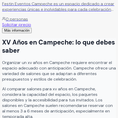
Festin Eventos Campeche es un espacio dedicado a crear
experiencias únicas e inolvidables para cada celebración
importante en la vida de sus clientes. Nos especializamos
0
personas
en brindar atención personalizada, acompañando y
Solicitar precio
asesorando cada evento de principio a fin para garantizar
Más información
que cada detalle se desarrolle de manera perfecta y
memorable. Festin Eventos Campeche es ideal para bodas,
XV Años
en
Campeche
: lo que debes
XV años, aniversarios, graduaciones, reuniones familiares y
eventos sociales, ofreciendo un ambiente elegante,
saber
excelente servicio y un equipo comprometido en hacer
que cada celebración sea única.
Leer más
Organizar
un
xv años
en
Campeche
requiere encontrar el
espacio adecuado con anticipación.
Campeche
ofrece una
variedad de salones que se adaptan a diferentes
presupuestos y estilos de celebración.
Al comparar salones para
xv años
en
Campeche
,
considera la capacidad del espacio, los paquetes
disponibles y la accesibilidad para tus invitados. Los
salones en
Campeche
suelen recomendarse reservar con
al menos 3 a 6 meses de anticipación, especialmente en
temporada alta.