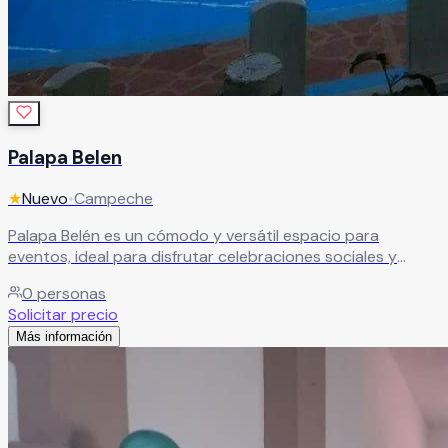
Palapa Belen
★
Nuevo
•
Campeche
Palapa Belén es un cómodo y versátil espacio para
eventos, ideal para disfrutar celebraciones sociales y
reuniones especiales en un ambiente relajado y familiar. El
0
personas
recinto cuenta con alberca, salón social, palapa, jardín y
Solicitar precio
estacionamiento, ofreciendo instalaciones completas para
Más información
cumpleaños, convivencias, aniversarios, reuniones
familiares, fiestas infantiles y todo tipo de eventos
sociales.
Leer más