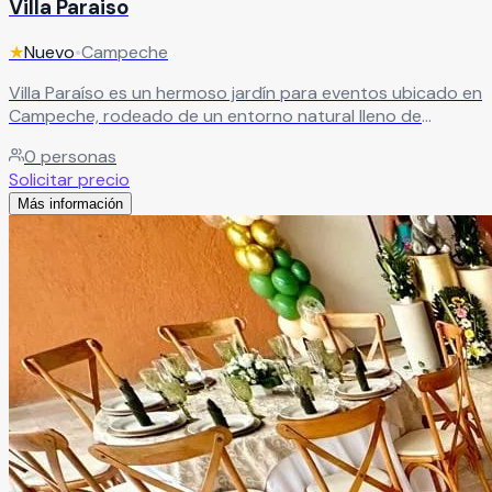
Villa Paraiso
★
Nuevo
•
Campeche
Villa Paraíso es un hermoso jardín para eventos ubicado en
Campeche, rodeado de un entorno natural lleno de
encanto, elegancia y tranquilidad. Sus completas
0
personas
instalaciones y su ambiente romántico lo convierten en el
Solicitar precio
escenario ideal para bodas, XV años, aniversarios,
Más información
graduaciones, eventos sociales y reuniones especiales,
ofreciendo espacios diseñados para crear experiencias
memorables junto a familiares y amigos.
Leer más