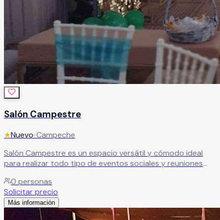
Salón Campestre
★
Nuevo
•
Campeche
Salón Campestre es un espacio versátil y cómodo ideal
para realizar todo tipo de eventos sociales y reuniones
especiales en un ambiente agradable y funcional. El recinto
0
personas
cuenta con terraza jardín y salón con aire acondicionado,
Solicitar precio
ofreciendo espacios flexibles perfectos para bodas, XV
Más información
años, aniversarios, cumpleaños, convivencias, reuniones
familiares y actividades nocturnas. Además de sus amplias