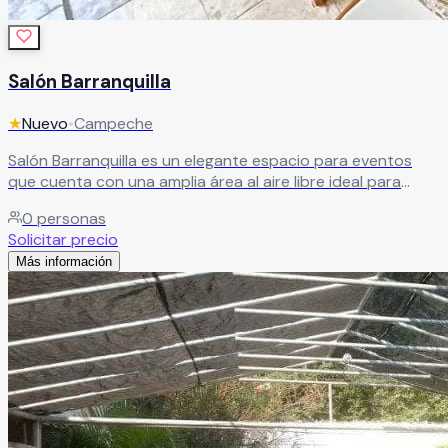
Salón Barranquilla
★
Nuevo
•
Campeche
Salón Barranquilla es un elegante espacio para eventos
que cuenta con una amplia área al aire libre ideal para
crear celebraciones únicas y totalmente personalizadas.
0
personas
Sus instalaciones permiten realizar una gran variedad de
Solicitar precio
montajes y ambientaciones, ofreciendo comodidad,
Más información
amplitud y un entorno perfecto para bodas, XV años,
aniversarios, graduaciones, reuniones familiares y eventos
sociales especiales.
Leer más