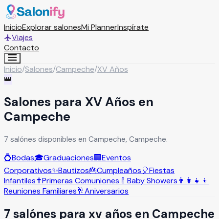
Inicio
Explorar salones
Mi Planner
Inspírate
Viajes
Contacto
Inicio
/
Salones
/
Campeche
/
XV Años
👑
Salones para XV Años en
Campeche
7 salónes disponibles en Campeche, Campeche.
💍
Bodas
🎓
Graduaciones
🏢
Eventos
Corporativos
✨
Bautizos
🎂
Cumpleaños
🎈
Fiestas
Infantiles
✝️
Primeras Comuniones
🍼
Baby Showers
👨‍👩‍👧‍👦
Reuniones Familiares
🥂
Aniversarios
7
salón
es
para
xv años
en
Campeche