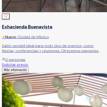
Exhacienda Buenavista
★
Nuevo
•
Ciudad de México
Salón versátil ideal para todo tipo de eventos, como
fiestas, conferencias y reuniones. Ofrecemos paquetes
con alimentos o renta del espacio con mesas incluidas.
0
personas
Cuenta con decoración permanente, opciones de
Solicitar precio
decoración temática, salón cerrado y techado, además de
Más información
estacionamiento para mayor comodidad.
Leer más