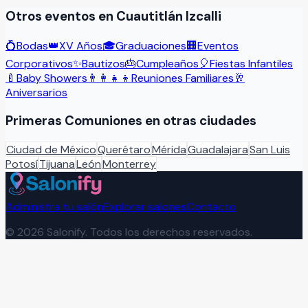
Otros eventos en
Cuautitlán Izcalli
💍
Bodas
👑
XV Años
🎓
Graduaciones
🏢
Eventos
Corporativos
✨
Bautizos
🎂
Cumpleaños
🎈
Fiestas Infantiles
🍼
Baby Showers
👨‍👩‍👧‍👦
Reuniones Familiares
🥂
Aniversarios
Primeras Comuniones
en otras ciudades
Ciudad de México
Querétaro
Mérida
Guadalajara
San Luis
Potosí
Tijuana
León
Monterrey
Administra tu salón
Explorar salones
Contacto
©
2026
Salonify. Todos los derechos reservados.