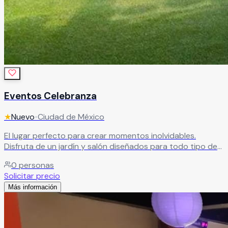
Eventos Celebranza
★
Nuevo
•
Ciudad de México
El lugar perfecto para crear momentos inolvidables.
Disfruta de un jardín y salón diseñados para todo tipo de
eventos, acompañados de un servicio de catering que
0
personas
hará de tu celebración algo especial.
Leer más
Solicitar precio
Más información