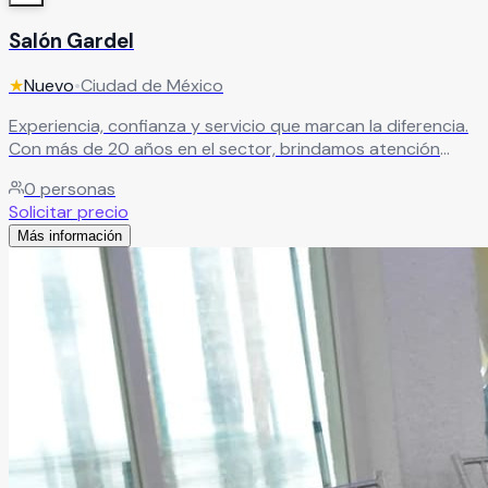
Salón Gardel
★
Nuevo
•
Ciudad de México
Experiencia, confianza y servicio que marcan la diferencia.
Con más de 20 años en el sector, brindamos atención
profesional y un trato cálido para garantizar eventos
0
personas
exitosos.
Leer más
Solicitar precio
Más información