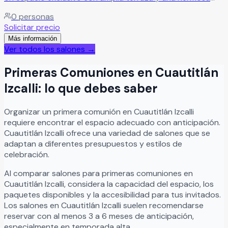
vista al Bosque de Chapultepec, ideal para eventos
0
personas
memorables. Cuenta con excelente ubicación sobre
Solicitar precio
Constituyentes, 12 puntos de colgado para decoración,
Más información
cocina equipada y amplios baños.
Leer más
Ver todos los salones →
Primeras Comuniones
en
Cuautitlán
Izcalli
: lo que debes saber
Organizar
un
primera comunión
en
Cuautitlán Izcalli
requiere encontrar el espacio adecuado con anticipación.
Cuautitlán Izcalli
ofrece una variedad de salones que se
adaptan a diferentes presupuestos y estilos de
celebración.
Al comparar salones para
primeras comuniones
en
Cuautitlán Izcalli
, considera la capacidad del espacio, los
paquetes disponibles y la accesibilidad para tus invitados.
Los salones en
Cuautitlán Izcalli
suelen recomendarse
reservar con al menos 3 a 6 meses de anticipación,
especialmente en temporada alta.