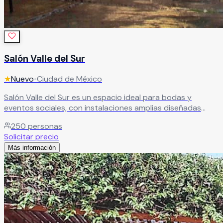
Salón Valle del Sur
★
Nuevo
•
Ciudad de México
Salón Valle del Sur es un espacio ideal para bodas y
eventos sociales, con instalaciones amplias diseñadas
para la comodidad de todos tus invitados. Destaca por su
250
personas
calidad, servicio y excelente relación costo-beneficio.
Solicitar precio
Tiene capacidad para banquetes de 50 a 250 personas,
Más información
además de contar con camerino para novios, área de
fumadores, estacionamiento amplio y servicio de limpieza
en sanitarios.
Leer más