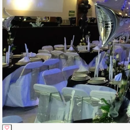
sonido, DJ, barra de bebidas, catering, decoración,
personal de apoyo, seguridad y limpieza, para que tú solo
te preocupes por disfrutar. Ubicado en una zona
estratégica de Tlalnepantla, nuestro salón ofrece la
combinación ideal entre fácil acceso y la privacidad que
merece un evento especial. Más que un salón de eventos,
ofrecemos un espacio donde la tecnología, el diseño y el
mejor ambiente se unen para crear celebraciones
memorables que tus invitados recordarán mucho después
de que termine la fiesta.
Leer más