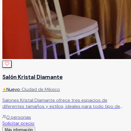
Salón Kristal Diamante
★
Nuevo
•
Ciudad de México
Salones Kristal Diamante ofrece tres espacios de
diferentes tamaños y estilos, ideales para todo tipo de
eventos. Cuenta con acceso por elevador, excelente
0
personas
ubicación, áreas amplias, zona de fumar y
Solicitar precio
estacionamiento. Además, dispone de paquetes todo
Más información
incluido a un excelente costo.
Leer más