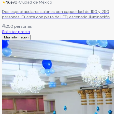
★
Nuevo
•
Ciudad de México
Dos espectaculares salones con capacidad de 150 y 250
personas. Cuenta con pista de LED, escenario, iluminación
robótica, cabina de DJ, máquina de humo, pantallas
250
personas
gigantes y mesas iluminadas.
Leer más
Solicitar precio
Más información