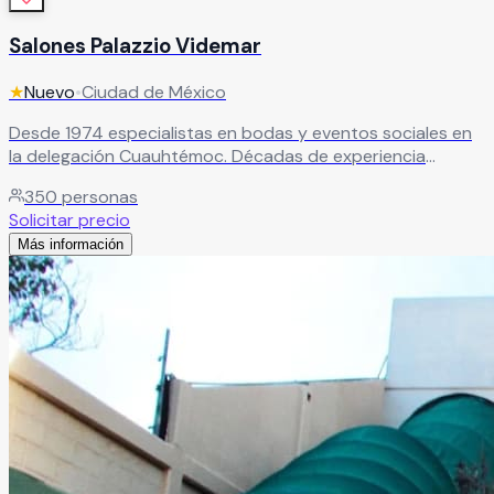
Salones Palazzio Videmar
★
Nuevo
•
Ciudad de México
Desde 1974 especialistas en bodas y eventos sociales en
la delegación Cuauhtémoc. Décadas de experiencia
garantizando celebraciones memorables con servicio de
350
personas
primer nivel.
Leer más
Solicitar precio
Más información