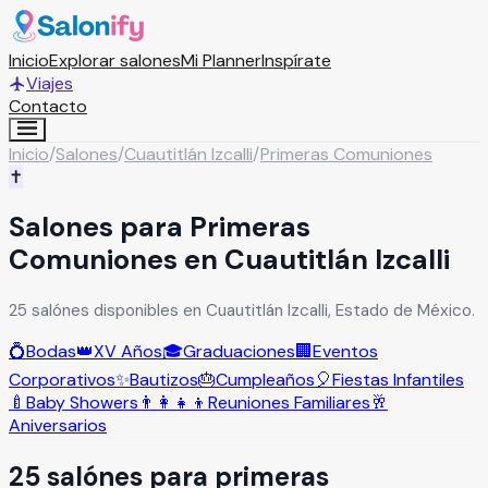
Inicio
Explorar salones
Mi Planner
Inspírate
Viajes
Contacto
Inicio
/
Salones
/
Cuautitlán Izcalli
/
Primeras Comuniones
✝️
Salones para Primeras
Comuniones en Cuautitlán Izcalli
25 salónes disponibles en Cuautitlán Izcalli, Estado de México.
💍
Bodas
👑
XV Años
🎓
Graduaciones
🏢
Eventos
Corporativos
✨
Bautizos
🎂
Cumpleaños
🎈
Fiestas Infantiles
🍼
Baby Showers
👨‍👩‍👧‍👦
Reuniones Familiares
🥂
Aniversarios
25
salón
es
para
primeras