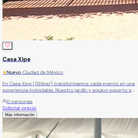
Casa Xipe
★
Nuevo
•
Ciudad de México
En Casa Xipe (/Shípe/) transformamos cada evento en una
experiencia inolvidable. Nuestro jardín y equipo experto en
diseño de eventos y banquetes crean momentos llenos de
0
personas
magia, cuidando cada detalle para sorprender a tus
Solicitar precio
invitados.
Leer más
Más información