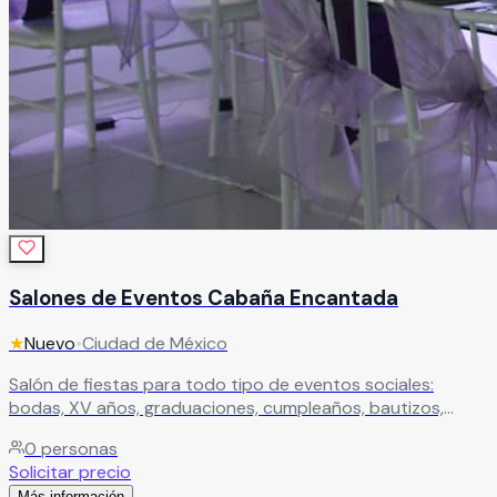
Salones de Eventos Cabaña Encantada
★
Nuevo
•
Ciudad de México
Salón de fiestas para todo tipo de eventos sociales:
bodas, XV años, graduaciones, cumpleaños, bautizos,
baby shower y más. Un espacio versátil ideal para celebrar
0
personas
cualquier ocasión especial.
Leer más
Solicitar precio
Más información