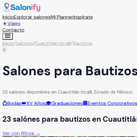
Inicio
Explorar salones
Mi Planner
Inspírate
Viajes
Contacto
Inicio
/
Salones
/
Cuautitlán Izcalli
/
Bautizos
✨
Salones para Bautizos 
23 salónes disponibles en Cuautitlán Izcalli, Estado de México.
💍
Bodas
👑
XV Años
🎓
Graduaciones
🏢
Eventos Corporativo
23
salón
es
para
bautizos
en
Cuautitlán
Ver con filtros →