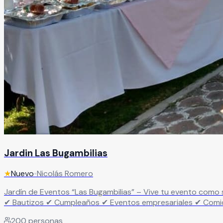
Jardin Las Bugambilias
★
Nuevo
•
Nicolás Romero
Jardín de Eventos “Las Bugambilias” – Vive tu evento como se merece Haz de tu evento algo inolvidable… no solo una fiesta más. Renta nuestro jardín id
✔ Bautizos ✔ Cumpleaños ✔ Eventos empresariales ✔ Comidas de fin de año Un espacio pensado para disfrutar, convivir y celebrar s
Áreas verdes para cualquier tipo de evento ✔ Espacio ideal
200
personas