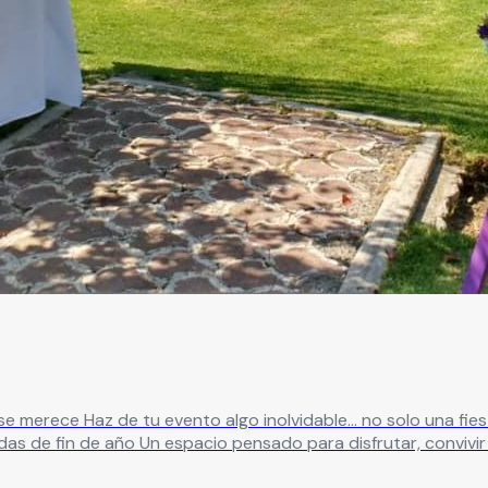
eal para: ✔ XV años ✔ Bodas
in preocupaciones ¿Qué te ofrecemos? ✔
 para eventos íntimos o grandes celebraciones ✔ Ambiente na