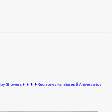
aby Showers
👨‍👩‍👧‍👦
Reuniones Familiares
🥂
Aniversarios