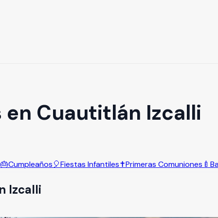
en Cuautitlán Izcalli
s
🎂
Cumpleaños
🎈
Fiestas Infantiles
✝️
Primeras Comuniones
🍼
B
 Izcalli