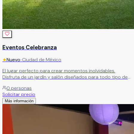
Eventos Celebranza
★
Nuevo
•
Ciudad de México
El lugar perfecto para crear momentos inolvidables.
Disfruta de un jardín y salón diseñados para todo tipo de
eventos, acompañados de un servicio de catering que
0
personas
hará de tu celebración algo especial.
Leer más
Solicitar precio
Más información