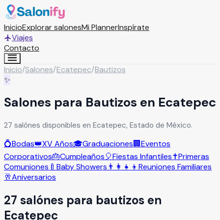
Inicio
Explorar salones
Mi Planner
Inspírate
Viajes
Contacto
Inicio
/
Salones
/
Ecatepec
/
Bautizos
✨
Salones para Bautizos en Ecatepec
27 salónes disponibles en Ecatepec, Estado de México.
💍
Bodas
👑
XV Años
🎓
Graduaciones
🏢
Eventos
Corporativos
🎂
Cumpleaños
🎈
Fiestas Infantiles
✝️
Primeras
Comuniones
🍼
Baby Showers
👨‍👩‍👧‍👦
Reuniones Familiares
🥂
Aniversarios
27
salón
es
para
bautizos
en
Ecatepec