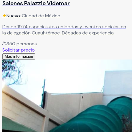
Salones Palazzio Videmar
★
Nuevo
•
Ciudad de México
Desde 1974 especialistas en bodas y eventos sociales en
la delegación Cuauhtémoc. Décadas de experiencia
garantizando celebraciones memorables con servicio de
350
personas
primer nivel.
Leer más
Solicitar precio
Más información