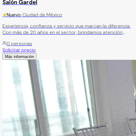
Salón Gardel
★
Nuevo
•
Ciudad de México
Experiencia, confianza y servicio que marcan la diferencia.
Con más de 20 años en el sector, brindamos atención
profesional y un trato cálido para garantizar eventos
0
personas
exitosos.
Leer más
Solicitar precio
Más información