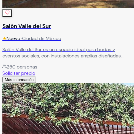
Salón Valle del Sur
★
Nuevo
•
Ciudad de México
Salón Valle del Sur es un espacio ideal para bodas y
eventos sociales, con instalaciones amplias diseñadas
para la comodidad de todos tus invitados. Destaca por su
250
personas
calidad, servicio y excelente relación costo-beneficio.
Solicitar precio
Tiene capacidad para banquetes de 50 a 250 personas,
Más información
además de contar con camerino para novios, área de
fumadores, estacionamiento amplio y servicio de limpieza
en sanitarios.
Leer más