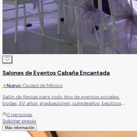
Salones de Eventos Cabaña Encantada
★
Nuevo
•
Ciudad de México
Salón de fiestas para todo tipo de eventos sociales:
bodas, XV años, graduaciones, cumpleaños, bautizos,
baby shower y más. Un espacio versátil ideal para celebrar
0
personas
cualquier ocasión especial.
Leer más
Solicitar precio
Más información