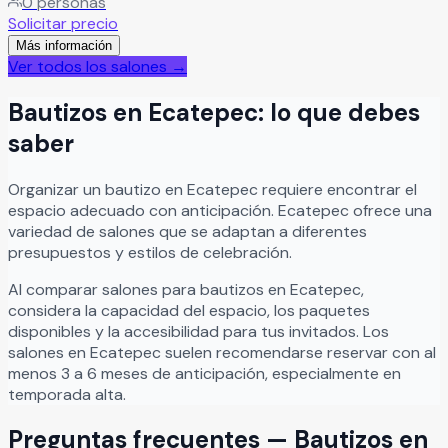
0
personas
memorables. Cuenta con excelente ubicación sobre
Solicitar precio
Constituyentes, 12 puntos de colgado para decoración,
Más información
cocina equipada y amplios baños.
Leer más
Ver todos los salones →
Bautizos
en
Ecatepec
: lo que debes
saber
Organizar
un
bautizo
en
Ecatepec
requiere encontrar el
espacio adecuado con anticipación.
Ecatepec
ofrece una
variedad de salones que se adaptan a diferentes
presupuestos y estilos de celebración.
Al comparar salones para
bautizos
en
Ecatepec
,
considera la capacidad del espacio, los paquetes
disponibles y la accesibilidad para tus invitados. Los
salones en
Ecatepec
suelen recomendarse reservar con al
menos 3 a 6 meses de anticipación, especialmente en
temporada alta.
Preguntas frecuentes —
Bautizos
en