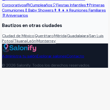
Corporativos
🎂
Cumpleaños
🎈
Fiestas Infantiles
✝️
Primeras
Comuniones
🍼
Baby Showers
👨‍👩‍👧‍👦
Reuniones Familiares
🥂
Aniversarios
Bautizos
en otras ciudades
Ciudad de México
Querétaro
Mérida
Guadalajara
San Luis
Potosí
Tijuana
León
Monterrey
Administra tu salón
Explorar salones
Contacto
©
2026
Salonify. Todos los derechos reservados.