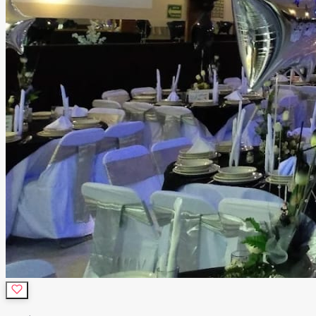
personal de apoyo, seguridad y limpieza, para que tú solo
te preocupes por disfrutar. Ubicado en una zona
estratégica de Tlalnepantla, nuestro salón ofrece la
combinación ideal entre fácil acceso y la privacidad que
merece un evento especial. Más que un salón de eventos,
ofrecemos un espacio donde la tecnología, el diseño y el
mejor ambiente se unen para crear celebraciones
memorables que tus invitados recordarán mucho después
de que termine la fiesta.
Leer más