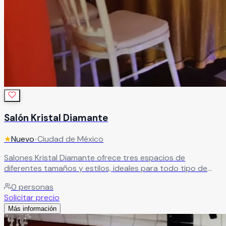
Salón Kristal Diamante
★
Nuevo
•
Ciudad de México
Salones Kristal Diamante ofrece tres espacios de
diferentes tamaños y estilos, ideales para todo tipo de
eventos. Cuenta con acceso por elevador, excelente
0
personas
ubicación, áreas amplias, zona de fumar y
Solicitar precio
estacionamiento. Además, dispone de paquetes todo
Más información
incluido a un excelente costo.
Leer más