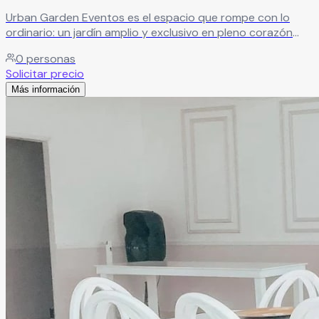
Urban Garden Eventos es el espacio que rompe con lo
ordinario: un jardín amplio y exclusivo en pleno corazón
urbano, donde la frescura del aire libre se combina con la
0
personas
comodidad y sofisticación de la ciudad.
Leer más
Solicitar precio
Más información