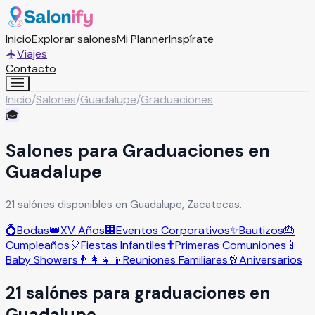
Inicio
Explorar salones
Mi Planner
Inspírate
Viajes
Contacto
Inicio
/
Salones
/
Guadalupe
/
Graduaciones
🎓
Salones para Graduaciones en
Guadalupe
21 salónes disponibles en Guadalupe, Zacatecas.
💍
Bodas
👑
XV Años
🏢
Eventos Corporativos
✨
Bautizos
🎂
Cumpleaños
🎈
Fiestas Infantiles
✝️
Primeras Comuniones
🍼
Baby Showers
👨‍👩‍👧‍👦
Reuniones Familiares
🥂
Aniversarios
21
salón
es
para
graduaciones
en
Guadalupe