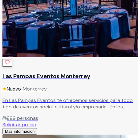
Las Pampas Eventos Monterrey
★
Nuevo
•
Monterrey
En Las Pampas Eventos te ofrecemos servicios para todo
tipo de eventos social, cultural y/o empresarial. En los
cuales encontrarás lo necesario para hacer de tu evento
899
personas
todo un acontecimiento.
Leer más
Solicitar precio
Más información