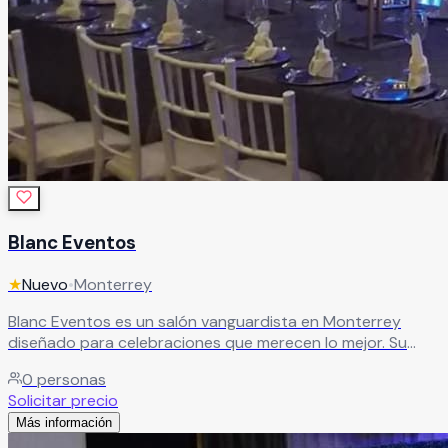
Blanc Eventos
★
Nuevo
•
Monterrey
Blanc Eventos es un salón vanguardista en Monterrey
diseñado para celebraciones que merecen lo mejor. Su
amplio salón principal, la vibrante pista de baile iluminada y
0
personas
el íntimo salón privado para ceremonias civiles crean un
Solicitar precio
espacio versátil y sofisticado para cada momento de tu
Más información
evento.
Leer más