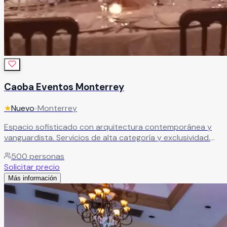
Caoba Eventos Monterrey
★
Nuevo
•
Monterrey
Espacio sofisticado con arquitectura contemporánea y
vanguardista. Servicios de alta categoría y exclusividad.
Escenario impactante y lujoso para bodas de alta gama.
500
personas
Leer más
Solicitar precio
Más información