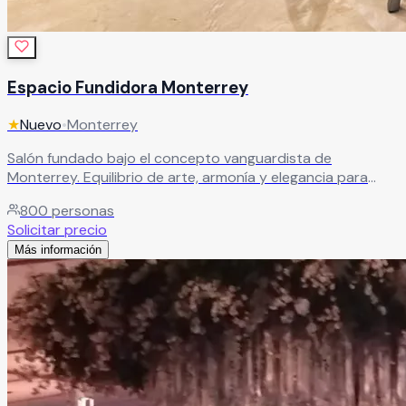
Espacio Fundidora Monterrey
★
Nuevo
•
Monterrey
Salón fundado bajo el concepto vanguardista de
Monterrey. Equilibrio de arte, armonía y elegancia para
bodas modernas. Salones amplios y terrazas al aire libre
800
personas
para hasta 800 invitados.
Leer más
Solicitar precio
Más información