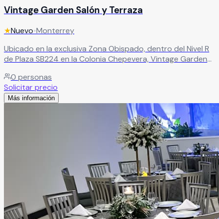
Vintage Garden Salón y Terraza
★
Nuevo
•
Monterrey
Ubicado en la exclusiva Zona Obispado, dentro del Nivel R
de Plaza SB224 en la Colonia Chepevera, Vintage Garden
rompe con lo tradicional para ofrecerte un concepto
0
personas
único: elegancia con un distintivo estilo vintage que
Solicitar precio
convierte cualquier celebración en algo verdaderamente
Más información
especial
Leer más