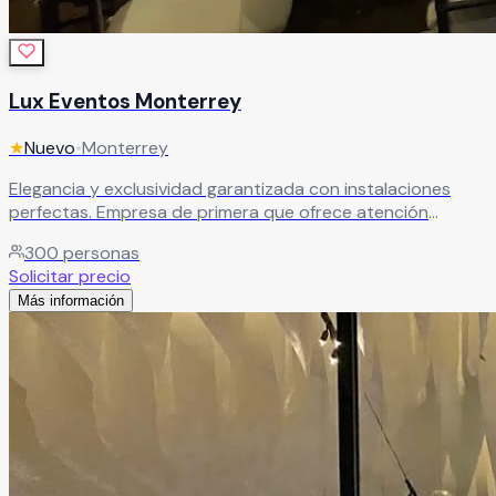
Lux Eventos Monterrey
★
Nuevo
•
Monterrey
Elegancia y exclusividad garantizada con instalaciones
perfectas. Empresa de primera que ofrece atención
personalizada y espacios de lujo para el enlace nupcial
300
personas
más especial.
Leer más
Solicitar precio
Más información