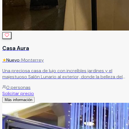
Casa Aura
★
Nuevo
•
Monterrey
Una preciosa casa de lujo con increíbles jardines y el
majestuoso Salón Lunario al exterior, donde la belleza del
entorno se convierte en parte de la celebración. Cada
0
personas
rincón de Casa Aura está pensado para sorprender, para
Solicitar precio
emocionar, para quedarse grabado en la memoria de
Más información
quienes lo viven.
Leer más