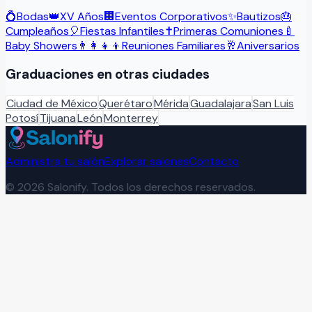
💍
Bodas
👑
XV Años
🏢
Eventos Corporativos
✨
Bautizos
🎂
Cumpleaños
🎈
Fiestas Infantiles
✝️
Primeras Comuniones
🍼
Baby Showers
👨‍👩‍👧‍👦
Reuniones Familiares
🥂
Aniversarios
Graduaciones
en otras ciudades
Ciudad de México
Querétaro
Mérida
Guadalajara
San Luis
Potosí
Tijuana
León
Monterrey
Administra tu salón
Explorar salones
Contacto
©
2026
Salonify. Todos los derechos reservados.