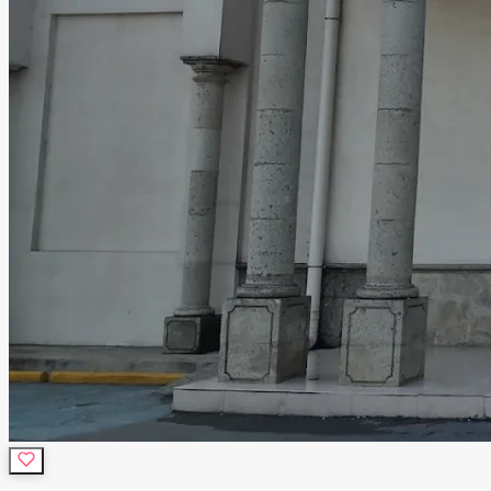
funcione de manera impecable. Te invitamos a visitar
nuestras instalaciones y descubrir por qué Salón Las
Margaritas es la opción preferida de muchas familias en la
región. Contáctanos hoy para conocer nuestras opciones
y reservar la fecha de tu próximo evento. ¡Hagamos que tu
celebración sea verdaderamente especial!
Leer más