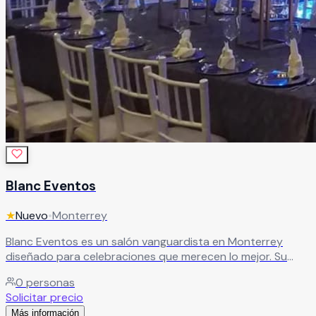
Blanc Eventos
★
Nuevo
•
Monterrey
Blanc Eventos es un salón vanguardista en Monterrey
diseñado para celebraciones que merecen lo mejor. Su
amplio salón principal, la vibrante pista de baile iluminada y
0
personas
el íntimo salón privado para ceremonias civiles crean un
Solicitar precio
espacio versátil y sofisticado para cada momento de tu
Más información
evento.
Leer más