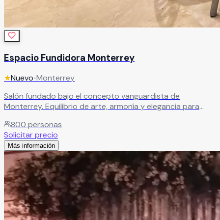
Espacio Fundidora Monterrey
★
Nuevo
•
Monterrey
Salón fundado bajo el concepto vanguardista de
Monterrey. Equilibrio de arte, armonía y elegancia para
bodas modernas. Salones amplios y terrazas al aire libre
800
personas
para hasta 800 invitados.
Leer más
Solicitar precio
Más información