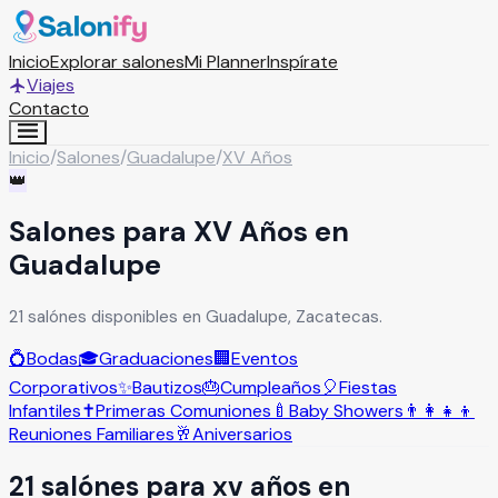
Inicio
Explorar salones
Mi Planner
Inspírate
Viajes
Contacto
Inicio
/
Salones
/
Guadalupe
/
XV Años
👑
Salones para XV Años en
Guadalupe
21 salónes disponibles en Guadalupe, Zacatecas.
💍
Bodas
🎓
Graduaciones
🏢
Eventos
Corporativos
✨
Bautizos
🎂
Cumpleaños
🎈
Fiestas
Infantiles
✝️
Primeras Comuniones
🍼
Baby Showers
👨‍👩‍👧‍👦
Reuniones Familiares
🥂
Aniversarios
21
salón
es
para
xv años
en