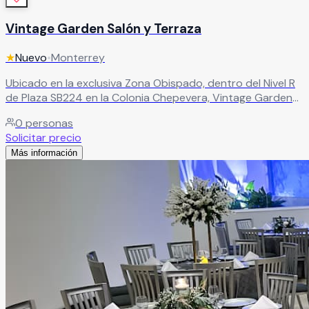
Vintage Garden Salón y Terraza
★
Nuevo
•
Monterrey
Ubicado en la exclusiva Zona Obispado, dentro del Nivel R
de Plaza SB224 en la Colonia Chepevera, Vintage Garden
rompe con lo tradicional para ofrecerte un concepto
0
personas
único: elegancia con un distintivo estilo vintage que
Solicitar precio
convierte cualquier celebración en algo verdaderamente
Más información
especial
Leer más