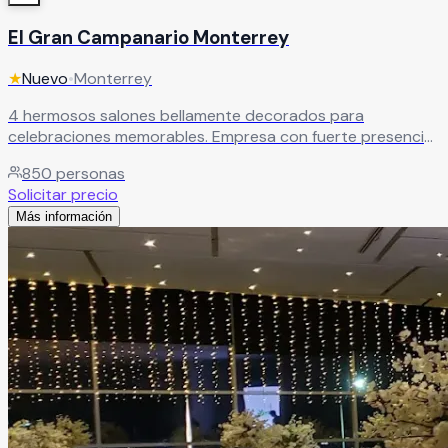
El Gran Campanario Monterrey
★
Nuevo
•
Monterrey
4 hermosos salones bellamente decorados para
celebraciones memorables. Empresa con fuerte presencia
en Monterrey que trabaja para hacer realidad los sueños
850
personas
de cada pareja.
Leer más
Solicitar precio
Más información