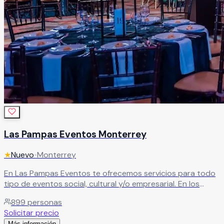
Las Pampas Eventos Monterrey
★
Nuevo
•
Monterrey
En Las Pampas Eventos te ofrecemos servicios para todo
tipo de eventos social, cultural y/o empresarial. En los
cuales encontrarás lo necesario para hacer de tu evento
899
personas
todo un acontecimiento.
Leer más
Solicitar precio
Más información