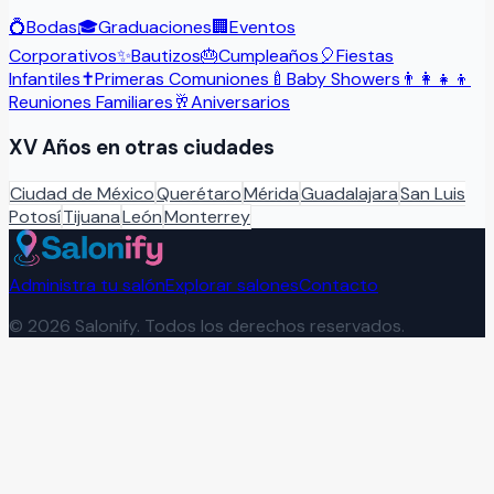
💍
Bodas
🎓
Graduaciones
🏢
Eventos
Corporativos
✨
Bautizos
🎂
Cumpleaños
🎈
Fiestas
Infantiles
✝️
Primeras Comuniones
🍼
Baby Showers
👨‍👩‍👧‍👦
Reuniones Familiares
🥂
Aniversarios
XV Años
en otras ciudades
Ciudad de México
Querétaro
Mérida
Guadalajara
San Luis
Potosí
Tijuana
León
Monterrey
Administra tu salón
Explorar salones
Contacto
©
2026
Salonify. Todos los derechos reservados.