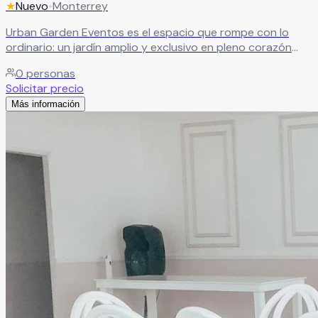
★
Nuevo
•
Monterrey
Urban Garden Eventos es el espacio que rompe con lo
ordinario: un jardín amplio y exclusivo en pleno corazón
urbano, donde la frescura del aire libre se combina con la
0
personas
comodidad y sofisticación de la ciudad.
Leer más
Solicitar precio
Más información