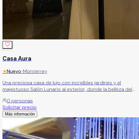
Casa Aura
★
Nuevo
•
Monterrey
Una preciosa casa de lujo con increíbles jardines y el
majestuoso Salón Lunario al exterior, donde la belleza del
entorno se convierte en parte de la celebración. Cada
0
personas
rincón de Casa Aura está pensado para sorprender, para
Solicitar precio
emocionar, para quedarse grabado en la memoria de
Más información
quienes lo viven.
Leer más