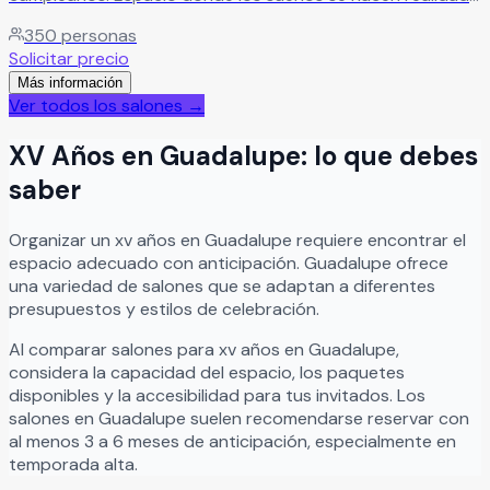
con servicio de calidad y atención personalizada.
Leer más
350
personas
Solicitar precio
Más información
Ver todos los salones →
XV Años
en
Guadalupe
: lo que debes
saber
Organizar
un
xv años
en
Guadalupe
requiere encontrar el
espacio adecuado con anticipación.
Guadalupe
ofrece
una variedad de salones que se adaptan a diferentes
presupuestos y estilos de celebración.
Al comparar salones para
xv años
en
Guadalupe
,
considera la capacidad del espacio, los paquetes
disponibles y la accesibilidad para tus invitados. Los
salones en
Guadalupe
suelen recomendarse reservar con
al menos 3 a 6 meses de anticipación, especialmente en
temporada alta.