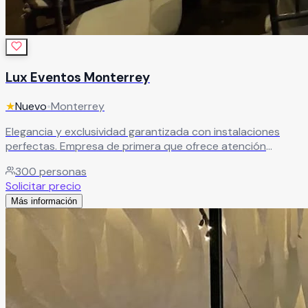
Lux Eventos Monterrey
★
Nuevo
•
Monterrey
Elegancia y exclusividad garantizada con instalaciones
perfectas. Empresa de primera que ofrece atención
personalizada y espacios de lujo para el enlace nupcial
300
personas
más especial.
Leer más
Solicitar precio
Más información