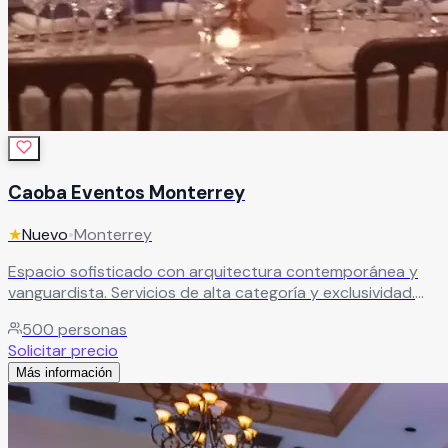
Caoba Eventos Monterrey
★
Nuevo
•
Monterrey
Espacio sofisticado con arquitectura contemporánea y
vanguardista. Servicios de alta categoría y exclusividad.
Escenario impactante y lujoso para bodas de alta gama.
500
personas
Leer más
Solicitar precio
Más información