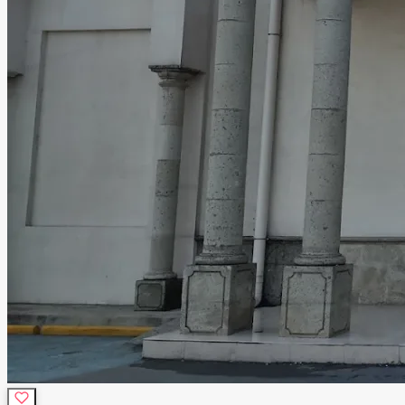
mientras que nuestro equipo se encarga de que todo
funcione de manera impecable. Te invitamos a visitar
nuestras instalaciones y descubrir por qué Salón Las
Margaritas es la opción preferida de muchas familias en la
región. Contáctanos hoy para conocer nuestras opciones
y reservar la fecha de tu próximo evento. ¡Hagamos que tu
celebración sea verdaderamente especial!
Leer más