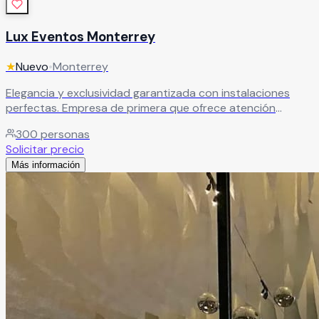
Lux Eventos Monterrey
★
Nuevo
•
Monterrey
Elegancia y exclusividad garantizada con instalaciones
perfectas. Empresa de primera que ofrece atención
personalizada y espacios de lujo para el enlace nupcial
300
personas
más especial.
Leer más
Solicitar precio
Más información