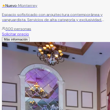
★
Nuevo
•
Monterrey
Espacio sofisticado con arquitectura contemporánea y
vanguardista. Servicios de alta categoría y exclusividad.
Escenario impactante y lujoso para bodas de alta gama.
500
personas
Leer más
Solicitar precio
Más información