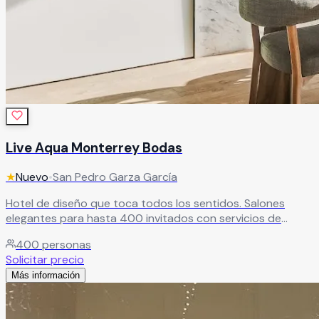
Live Aqua Monterrey Bodas
★
Nuevo
•
San Pedro Garza García
Hotel de diseño que toca todos los sentidos. Salones
elegantes para hasta 400 invitados con servicios de
primera. El evento más comentado de tu grupo social
400
personas
garantizado.
Leer más
Solicitar precio
Más información