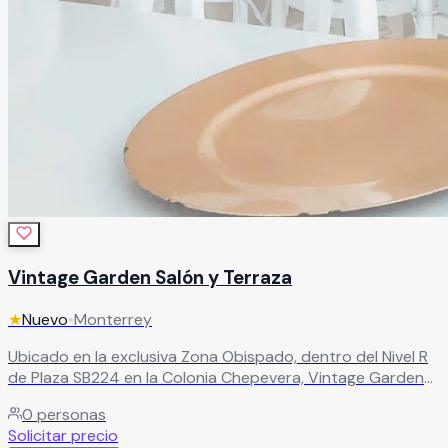
Vintage Garden Salón y Terraza
★
Nuevo
•
Monterrey
Ubicado en la exclusiva Zona Obispado, dentro del Nivel R
de Plaza SB224 en la Colonia Chepevera, Vintage Garden
rompe con lo tradicional para ofrecerte un concepto
0
personas
único: elegancia con un distintivo estilo vintage que
Solicitar precio
convierte cualquier celebración en algo verdaderamente