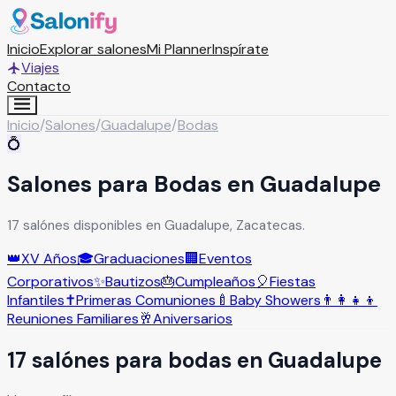
Inicio
Explorar salones
Mi Planner
Inspírate
Viajes
Contacto
Inicio
/
Salones
/
Guadalupe
/
Bodas
💍
Salones para Bodas en Guadalupe
17 salónes disponibles en Guadalupe, Zacatecas.
👑
XV Años
🎓
Graduaciones
🏢
Eventos
Corporativos
✨
Bautizos
🎂
Cumpleaños
🎈
Fiestas
Infantiles
✝️
Primeras Comuniones
🍼
Baby Showers
👨‍👩‍👧‍👦
Reuniones Familiares
🥂
Aniversarios
17
salón
es
para
bodas
en
Guadalupe