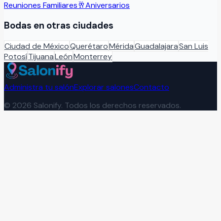
Reuniones Familiares
🥂
Aniversarios
Bodas
en otras ciudades
Ciudad de México
Querétaro
Mérida
Guadalajara
San Luis
Potosí
Tijuana
León
Monterrey
Administra tu salón
Explorar salones
Contacto
©
2026
Salonify. Todos los derechos reservados.