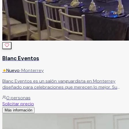
Blanc Eventos
★
Nuevo
•
Monterrey
Blanc Eventos es un salón vanguardista en Monterrey
diseñado para celebraciones que merecen lo mejor. Su
amplio salón principal, la vibrante pista de baile iluminada y
0
personas
el íntimo salón privado para ceremonias civiles crean un
Solicitar precio
espacio versátil y sofisticado para cada momento de tu
Más información
evento.
Leer más