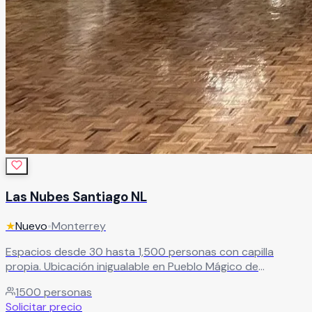
Las Nubes Santiago NL
★
Nuevo
•
Monterrey
Espacios desde 30 hasta 1,500 personas con capilla
propia. Ubicación inigualable en Pueblo Mágico de
Santiago, Nuevo León. Menú personalizado con cocina
1500
personas
reconocida en la región.
Leer más
Solicitar precio