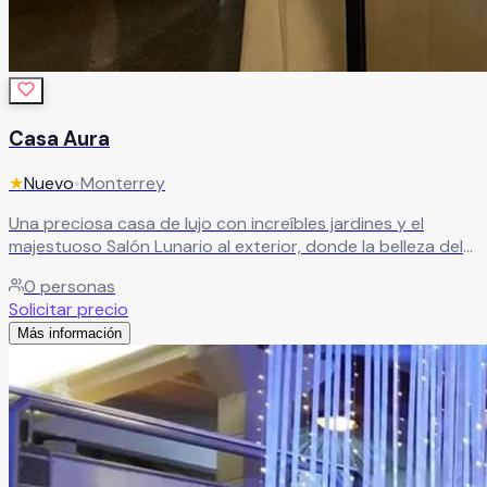
Casa Aura
★
Nuevo
•
Monterrey
Una preciosa casa de lujo con increíbles jardines y el
majestuoso Salón Lunario al exterior, donde la belleza del
entorno se convierte en parte de la celebración. Cada
0
personas
rincón de Casa Aura está pensado para sorprender, para
Solicitar precio
emocionar, para quedarse grabado en la memoria de
Más información
quienes lo viven.
Leer más