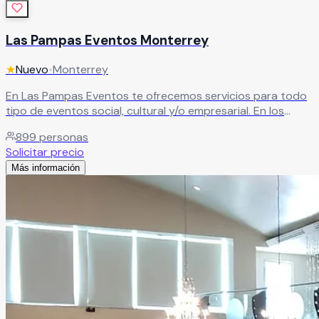
Las Pampas Eventos Monterrey
★
Nuevo
•
Monterrey
En Las Pampas Eventos te ofrecemos servicios para todo
tipo de eventos social, cultural y/o empresarial. En los
cuales encontrarás lo necesario para hacer de tu evento
899
personas
todo un acontecimiento.
Leer más
Solicitar precio
Más información