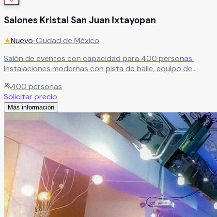
Salones Kristal San Juan Ixtayopan
★
Nuevo
•
Ciudad de México
Salón de eventos con capacidad para 400 personas.
Instalaciones modernas con pista de baile, equipo de
audio e iluminación de última generación para eventos de
400
personas
gran impacto.
Leer más
Solicitar precio
Más información