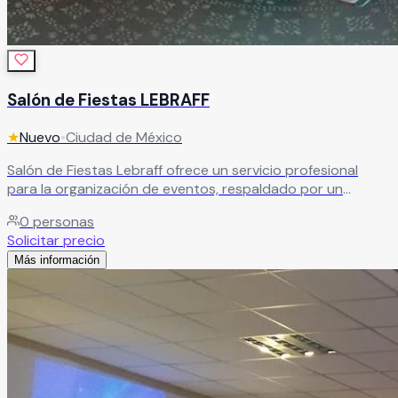
Salón de Fiestas LEBRAFF
★
Nuevo
•
Ciudad de México
Salón de Fiestas Lebraff ofrece un servicio profesional
para la organización de eventos, respaldado por un
equipo creativo e innovador. Ideal para quienes buscan
0
personas
celebraciones personalizadas, bien ejecutadas y con un
Solicitar precio
toque especial que las haga inolvidables.
Leer más
Más información