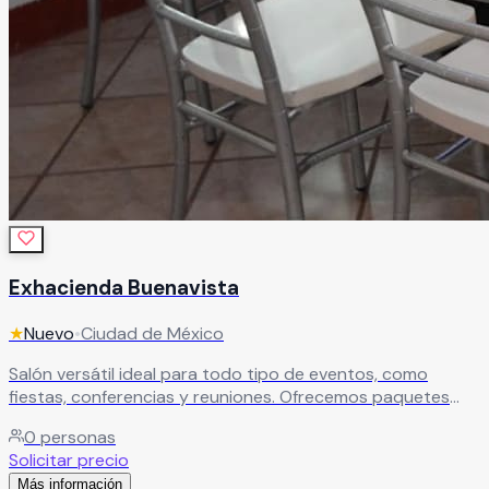
Exhacienda Buenavista
★
Nuevo
•
Ciudad de México
Salón versátil ideal para todo tipo de eventos, como
fiestas, conferencias y reuniones. Ofrecemos paquetes
con alimentos o renta del espacio con mesas incluidas.
0
personas
Cuenta con decoración permanente, opciones de
Solicitar precio
decoración temática, salón cerrado y techado, además de
Más información
estacionamiento para mayor comodidad.
Leer más