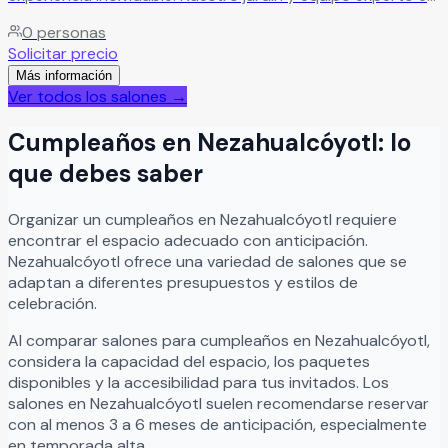
diseño de eventos y banquetes crean momentos llenos de
0
personas
magia, cuidando cada detalle para sorprender a tus
Solicitar precio
invitados.
Leer más
Más información
Ver todos los salones →
Cumpleaños
en
Nezahualcóyotl
: lo
que debes saber
Organizar
un
cumpleaños
en
Nezahualcóyotl
requiere
encontrar el espacio adecuado con anticipación.
Nezahualcóyotl
ofrece una variedad de salones que se
adaptan a diferentes presupuestos y estilos de
celebración.
Al comparar salones para
cumpleaños
en
Nezahualcóyotl
,
considera la capacidad del espacio, los paquetes
disponibles y la accesibilidad para tus invitados. Los
salones en
Nezahualcóyotl
suelen recomendarse reservar
con al menos 3 a 6 meses de anticipación, especialmente
en temporada alta.