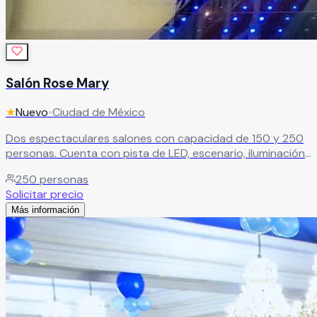
Salón Rose Mary
★
Nuevo
•
Ciudad de México
Dos espectaculares salones con capacidad de 150 y 250
personas. Cuenta con pista de LED, escenario, iluminación
robótica, cabina de DJ, máquina de humo, pantallas
250
personas
gigantes y mesas iluminadas.
Leer más
Solicitar precio
Más información