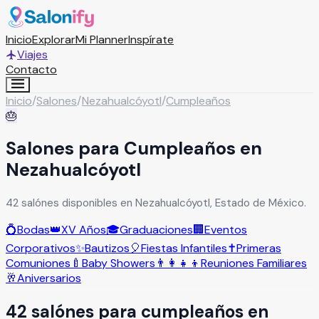
Inicio
Explorar
Mi Planner
Inspírate
Viajes
Contacto
Inicio
/
Salones
/
Nezahualcóyotl
/
Cumpleaños
🎂
Salones para Cumpleaños en
Nezahualcóyotl
42 salónes disponibles en Nezahualcóyotl, Estado de México.
💍
Bodas
👑
XV Años
🎓
Graduaciones
🏢
Eventos
Corporativos
✨
Bautizos
🎈
Fiestas Infantiles
✝️
Primeras
Comuniones
🍼
Baby Showers
👨‍👩‍👧‍👦
Reuniones Familiares
🥂
Aniversarios
42
salón
es
para
cumpleaños
en