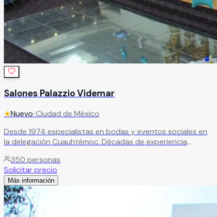
Salones Palazzio Videmar
★
Nuevo
•
Ciudad de México
Desde 1974 especialistas en bodas y eventos sociales en
la delegación Cuauhtémoc. Décadas de experiencia
garantizando celebraciones memorables con servicio de
350
personas
primer nivel.
Leer más
Solicitar precio
Más información