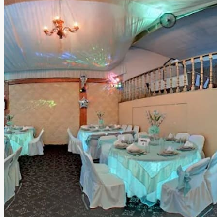
audiovisuales profesionales. Pensando en la comodidad de
todos los asistentes, contamos con estacionamiento,
servicio de valet parking, baños dobles, áreas lounge,
cocina, Wi-Fi, mobiliario completo, iluminación profesional,
sonido, DJ, barra de bebidas, catering, decoración,
personal de apoyo, seguridad y limpieza, para que tú solo
te preocupes por disfrutar. Ubicado en una zona
estratégica de Tlalnepantla, nuestro salón ofrece la
combinación ideal entre fácil acceso y la privacidad que
merece un evento especial. Más que un salón de eventos,
ofrecemos un espacio donde la tecnología, el diseño y el
mejor ambiente se unen para crear celebraciones
memorables que tus invitados recordarán mucho después
de que termine la fiesta.
Leer más