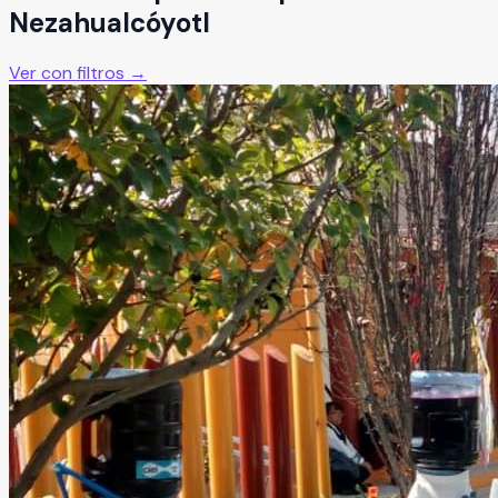
Nezahualcóyotl
Ver con filtros →