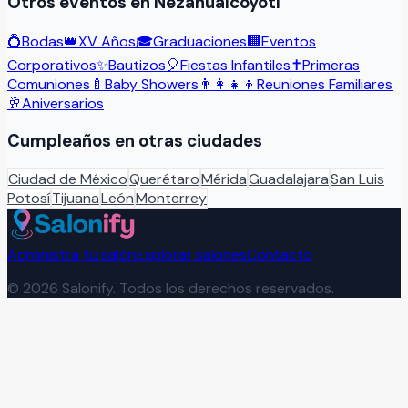
Otros eventos en
Nezahualcóyotl
💍
Bodas
👑
XV Años
🎓
Graduaciones
🏢
Eventos
Corporativos
✨
Bautizos
🎈
Fiestas Infantiles
✝️
Primeras
Comuniones
🍼
Baby Showers
👨‍👩‍👧‍👦
Reuniones Familiares
🥂
Aniversarios
Cumpleaños
en otras ciudades
Ciudad de México
Querétaro
Mérida
Guadalajara
San Luis
Potosí
Tijuana
León
Monterrey
Administra tu salón
Explorar salones
Contacto
©
2026
Salonify. Todos los derechos reservados.