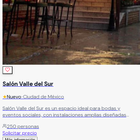
Salón Valle del Sur
★
Nuevo
•
Ciudad de México
Salón Valle del Sur es un espacio ideal para bodas y
eventos sociales, con instalaciones amplias diseñadas
para la comodidad de todos tus invitados. Destaca por su
250
personas
calidad, servicio y excelente relación costo-beneficio.
Solicitar precio
Tiene capacidad para banquetes de 50 a 250 personas,
Más información