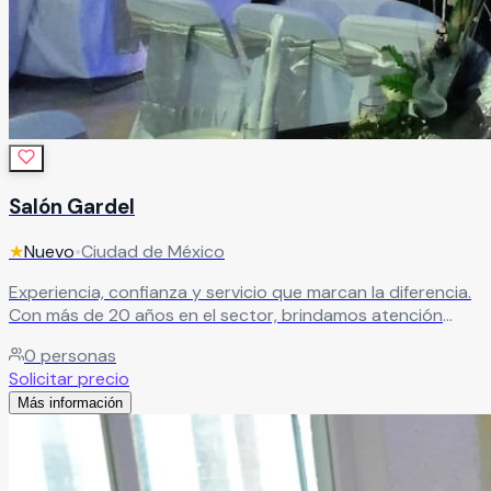
Salón Gardel
★
Nuevo
•
Ciudad de México
Experiencia, confianza y servicio que marcan la diferencia.
Con más de 20 años en el sector, brindamos atención
profesional y un trato cálido para garantizar eventos
0
personas
exitosos.
Leer más
Solicitar precio
Más información