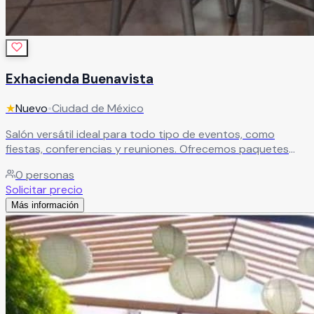
Exhacienda Buenavista
★
Nuevo
•
Ciudad de México
Salón versátil ideal para todo tipo de eventos, como
fiestas, conferencias y reuniones. Ofrecemos paquetes
con alimentos o renta del espacio con mesas incluidas.
0
personas
Cuenta con decoración permanente, opciones de
Solicitar precio
decoración temática, salón cerrado y techado, además de
Más información
estacionamiento para mayor comodidad.
Leer más