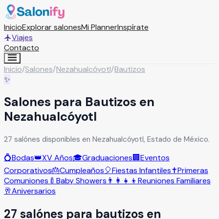
Inicio
Explorar salones
Mi Planner
Inspírate
Viajes
Contacto
Inicio
/
Salones
/
Nezahualcóyotl
/
Bautizos
✨
Salones para Bautizos en
Nezahualcóyotl
27 salónes disponibles en Nezahualcóyotl, Estado de México.
💍
Bodas
👑
XV Años
🎓
Graduaciones
🏢
Eventos
Corporativos
🎂
Cumpleaños
🎈
Fiestas Infantiles
✝️
Primeras
Comuniones
🍼
Baby Showers
👨‍👩‍👧‍👦
Reuniones Familiares
🥂
Aniversarios
27
salón
es
para
bautizos
en