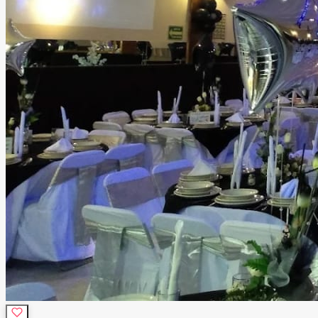
sonido, DJ, barra de bebidas, catering, decoración,
personal de apoyo, seguridad y limpieza, para que tú solo
te preocupes por disfrutar. Ubicado en una zona
estratégica de Tlalnepantla, nuestro salón ofrece la
combinación ideal entre fácil acceso y la privacidad que
merece un evento especial. Más que un salón de eventos,
ofrecemos un espacio donde la tecnología, el diseño y el
mejor ambiente se unen para crear celebraciones
memorables que tus invitados recordarán mucho después
de que termine la fiesta.
Leer más