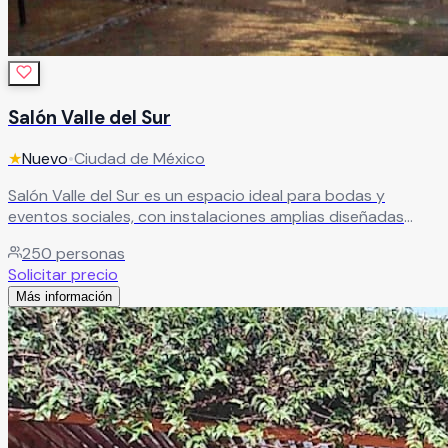
Salón Valle del Sur
★
Nuevo
•
Ciudad de México
Salón Valle del Sur es un espacio ideal para bodas y
eventos sociales, con instalaciones amplias diseñadas
para la comodidad de todos tus invitados. Destaca por su
250
personas
calidad, servicio y excelente relación costo-beneficio.
Solicitar precio
Tiene capacidad para banquetes de 50 a 250 personas,
Más información
además de contar con camerino para novios, área de
fumadores, estacionamiento amplio y servicio de limpieza
en sanitarios.
Leer más