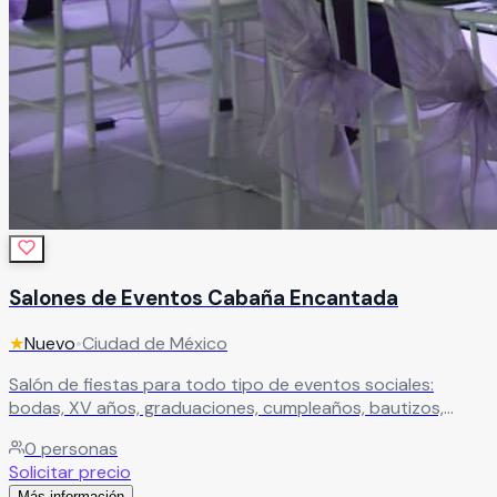
Salones de Eventos Cabaña Encantada
★
Nuevo
•
Ciudad de México
Salón de fiestas para todo tipo de eventos sociales:
bodas, XV años, graduaciones, cumpleaños, bautizos,
baby shower y más. Un espacio versátil ideal para celebrar
0
personas
cualquier ocasión especial.
Leer más
Solicitar precio
Más información