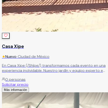
Casa Xipe
★
Nuevo
•
Ciudad de México
En Casa Xipe (/Shípe/) transformamos cada evento en una
experiencia inolvidable. Nuestro jardín y equipo experto en
diseño de eventos y banquetes crean momentos llenos de
0
personas
magia, cuidando cada detalle para sorprender a tus
Solicitar precio
invitados.
Leer más
Más información