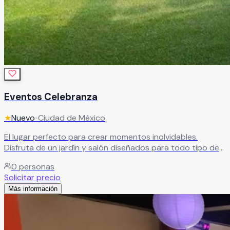
Eventos Celebranza
★
Nuevo
•
Ciudad de México
El lugar perfecto para crear momentos inolvidables.
Disfruta de un jardín y salón diseñados para todo tipo de
eventos, acompañados de un servicio de catering que
0
personas
hará de tu celebración algo especial.
Leer más
Solicitar precio
Más información