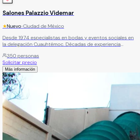
Salones Palazzio Videmar
★
Nuevo
•
Ciudad de México
Desde 1974 especialistas en bodas y eventos sociales en
la delegación Cuauhtémoc. Décadas de experiencia
garantizando celebraciones memorables con servicio de
350
personas
primer nivel.
Leer más
Solicitar precio
Más información