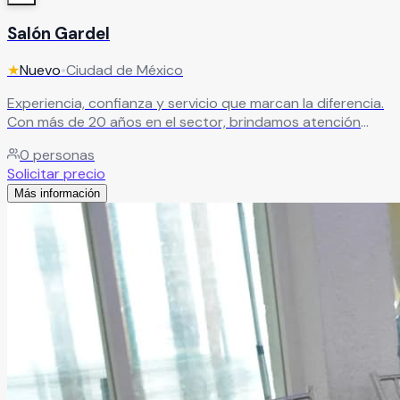
Salón Gardel
★
Nuevo
•
Ciudad de México
Experiencia, confianza y servicio que marcan la diferencia.
Con más de 20 años en el sector, brindamos atención
profesional y un trato cálido para garantizar eventos
0
personas
exitosos.
Leer más
Solicitar precio
Más información