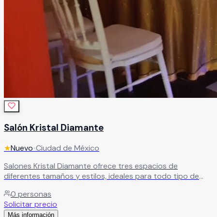
Salón Kristal Diamante
★
Nuevo
•
Ciudad de México
Salones Kristal Diamante ofrece tres espacios de
diferentes tamaños y estilos, ideales para todo tipo de
eventos. Cuenta con acceso por elevador, excelente
0
personas
ubicación, áreas amplias, zona de fumar y
Solicitar precio
estacionamiento. Además, dispone de paquetes todo
Más información
incluido a un excelente costo.
Leer más