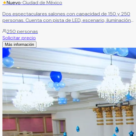
★
Nuevo
•
Ciudad de México
Dos espectaculares salones con capacidad de 150 y 250
personas. Cuenta con pista de LED, escenario, iluminación
robótica, cabina de DJ, máquina de humo, pantallas
250
personas
gigantes y mesas iluminadas.
Leer más
Solicitar precio
Más información