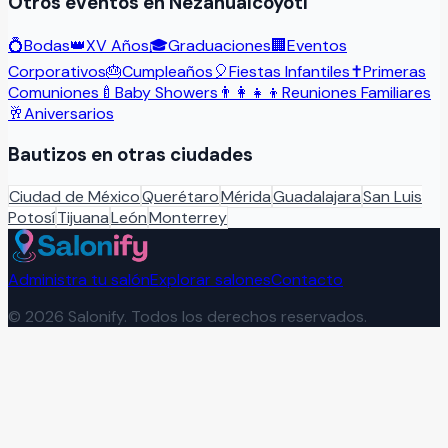
Otros eventos en
Nezahualcóyotl
💍
Bodas
👑
XV Años
🎓
Graduaciones
🏢
Eventos
Corporativos
🎂
Cumpleaños
🎈
Fiestas Infantiles
✝️
Primeras
Comuniones
🍼
Baby Showers
👨‍👩‍👧‍👦
Reuniones Familiares
🥂
Aniversarios
Bautizos
en otras ciudades
Ciudad de México
Querétaro
Mérida
Guadalajara
San Luis
Potosí
Tijuana
León
Monterrey
Administra tu salón
Explorar salones
Contacto
©
2026
Salonify. Todos los derechos reservados.