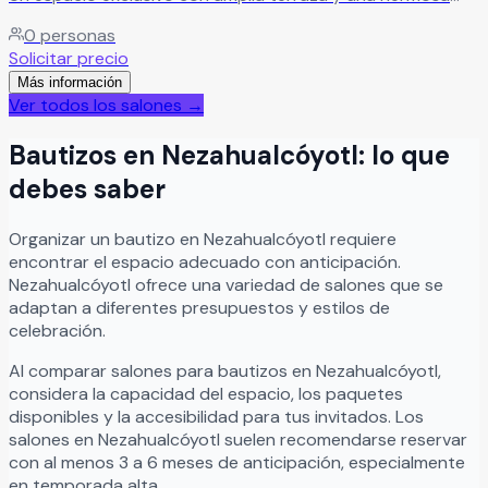
vista al Bosque de Chapultepec, ideal para eventos
0
personas
memorables. Cuenta con excelente ubicación sobre
Solicitar precio
Constituyentes, 12 puntos de colgado para decoración,
Más información
cocina equipada y amplios baños.
Leer más
Ver todos los salones →
Bautizos
en
Nezahualcóyotl
: lo que
debes saber
Organizar
un
bautizo
en
Nezahualcóyotl
requiere
encontrar el espacio adecuado con anticipación.
Nezahualcóyotl
ofrece una variedad de salones que se
adaptan a diferentes presupuestos y estilos de
celebración.
Al comparar salones para
bautizos
en
Nezahualcóyotl
,
considera la capacidad del espacio, los paquetes
disponibles y la accesibilidad para tus invitados. Los
salones en
Nezahualcóyotl
suelen recomendarse reservar
con al menos 3 a 6 meses de anticipación, especialmente
en temporada alta.