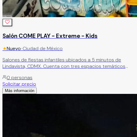
Salón COME PLAY - Extreme - Kids
★
Nuevo
•
Ciudad de México
Salones de fiestas infantiles ubicados a 5 minutos de
Lindavista, CDMX. Cuenta con tres espacios temáticos
que ofrecen experiencias dinámicas y divertidas, además
0
personas
de estacionamiento dentro de las instalaciones. Ideal para
Solicitar precio
cumpleaños y celebraciones infantiles.
Leer más
Más información