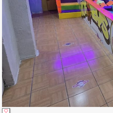
sonido, DJ, barra de bebidas, catering, decoración,
personal de apoyo, seguridad y limpieza, para que tú solo
te preocupes por disfrutar. Ubicado en una zona
estratégica de Tlalnepantla, nuestro salón ofrece la
combinación ideal entre fácil acceso y la privacidad que
merece un evento especial. Más que un salón de eventos,
ofrecemos un espacio donde la tecnología, el diseño y el
mejor ambiente se unen para crear celebraciones
memorables que tus invitados recordarán mucho después
de que termine la fiesta.
Leer más