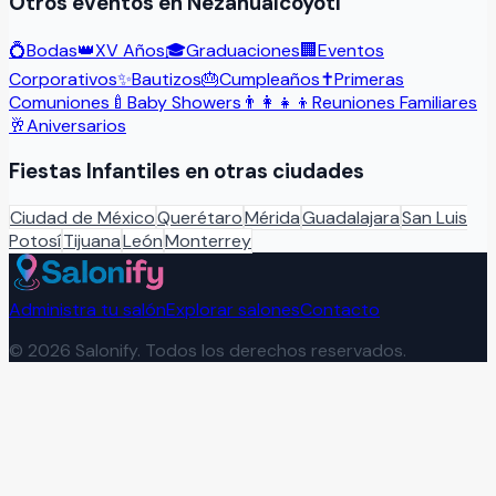
Otros eventos en
Nezahualcóyotl
💍
Bodas
👑
XV Años
🎓
Graduaciones
🏢
Eventos
Corporativos
✨
Bautizos
🎂
Cumpleaños
✝️
Primeras
Comuniones
🍼
Baby Showers
👨‍👩‍👧‍👦
Reuniones Familiares
🥂
Aniversarios
Fiestas Infantiles
en otras ciudades
Ciudad de México
Querétaro
Mérida
Guadalajara
San Luis
Potosí
Tijuana
León
Monterrey
Administra tu salón
Explorar salones
Contacto
©
2026
Salonify. Todos los derechos reservados.