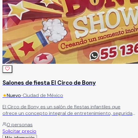
Salones de fiesta El Circo de Bony
★
Nuevo
•
Ciudad de México
El Circo de Bony es un salón de fiestas infantiles que
ofrece un concepto integral de entretenimiento, seguridad
y diversión. Cada evento está diseñado con atención,
0
personas
calidad y servicio para brindar una experiencia inolvidable.
Solicitar precio
Leer más
Más información