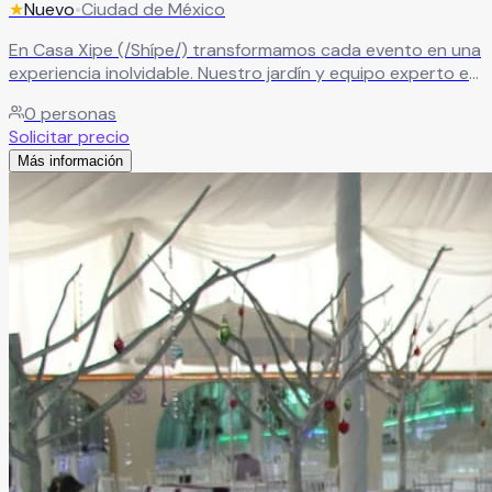
★
Nuevo
•
Ciudad de México
En Casa Xipe (/Shípe/) transformamos cada evento en una
experiencia inolvidable. Nuestro jardín y equipo experto en
diseño de eventos y banquetes crean momentos llenos de
0
personas
magia, cuidando cada detalle para sorprender a tus
Solicitar precio
invitados.
Leer más
Más información