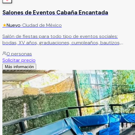
Salones de Eventos Cabaña Encantada
★
Nuevo
•
Ciudad de México
Salón de fiestas para todo tipo de eventos sociales:
bodas, XV años, graduaciones, cumpleaños, bautizos,
baby shower y más. Un espacio versátil ideal para celebrar
0
personas
cualquier ocasión especial.
Leer más
Solicitar precio
Más información