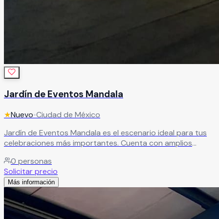
Jardín de Eventos Mandala
★
Nuevo
•
Ciudad de México
Jardín de Eventos Mandala es el escenario ideal para tus
celebraciones más importantes. Cuenta con amplios
espacios verdes, áreas para ceremonias, zonas de
0
personas
descanso y montajes personalizados que se adaptan a
Solicitar precio
bodas, XV años, cumpleaños, aniversarios y eventos
Más información
empresariales. Ofrece paquetes diseñados para tu
comodidad y un equipo comprometido con cada detalle.
Leer más