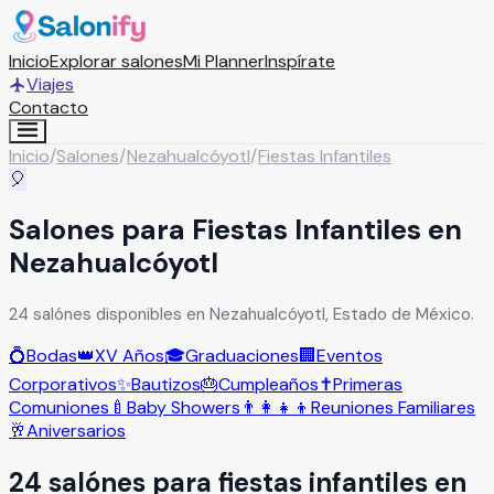
Inicio
Explorar salones
Mi Planner
Inspírate
Viajes
Contacto
Inicio
/
Salones
/
Nezahualcóyotl
/
Fiestas Infantiles
🎈
Salones para Fiestas Infantiles en
Nezahualcóyotl
24 salónes disponibles en Nezahualcóyotl, Estado de México.
💍
Bodas
👑
XV Años
🎓
Graduaciones
🏢
Eventos
Corporativos
✨
Bautizos
🎂
Cumpleaños
✝️
Primeras
Comuniones
🍼
Baby Showers
👨‍👩‍👧‍👦
Reuniones Familiares
🥂
Aniversarios
24
salón
es
para
fiestas infantiles
en