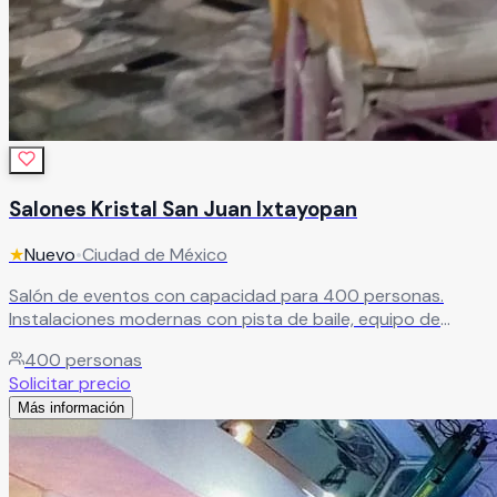
Salones Kristal San Juan Ixtayopan
★
Nuevo
•
Ciudad de México
Salón de eventos con capacidad para 400 personas.
Instalaciones modernas con pista de baile, equipo de
audio e iluminación de última generación para eventos de
400
personas
gran impacto.
Leer más
Solicitar precio
Más información