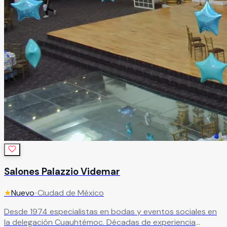
Salones Palazzio Videmar
★
Nuevo
•
Ciudad de México
Desde 1974 especialistas en bodas y eventos sociales en
la delegación Cuauhtémoc. Décadas de experiencia