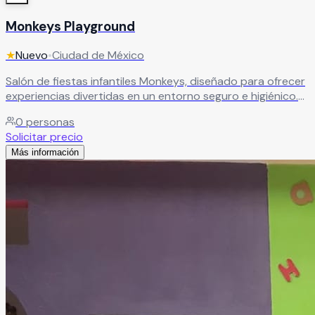
Monkeys Playground
★
Nuevo
•
Ciudad de México
Salón de fiestas infantiles Monkeys, diseñado para ofrecer
experiencias divertidas en un entorno seguro e higiénico.
Ideal para celebraciones familiares, con espacios
0
personas
pensados para la convivencia y el entretenimiento de los
Solicitar precio
niños.
Leer más
Más información