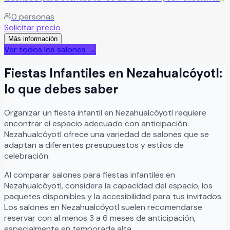
servicio, atención y 9 años de experiencia que garantizan
0
personas
calidad.
Leer más
Solicitar precio
Más información
Ver todos los salones →
Fiestas Infantiles
en
Nezahualcóyotl
:
lo que debes saber
Organizar
un
fiesta infantil
en
Nezahualcóyotl
requiere
encontrar el espacio adecuado con anticipación.
Nezahualcóyotl
ofrece una variedad de salones que se
adaptan a diferentes presupuestos y estilos de
celebración.
Al comparar salones para
fiestas infantiles
en
Nezahualcóyotl
, considera la capacidad del espacio, los
paquetes disponibles y la accesibilidad para tus invitados.
Los salones en
Nezahualcóyotl
suelen recomendarse
reservar con al menos 3 a 6 meses de anticipación,
especialmente en temporada alta.