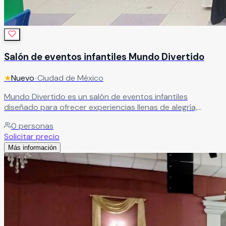
Salón de eventos infantiles Mundo Divertido
★
Nuevo
•
Ciudad de México
Mundo Divertido es un salón de eventos infantiles
diseñado para ofrecer experiencias llenas de alegría,
donde la diversión está garantizada en cada celebración.
0
personas
Leer más
Solicitar precio
Más información