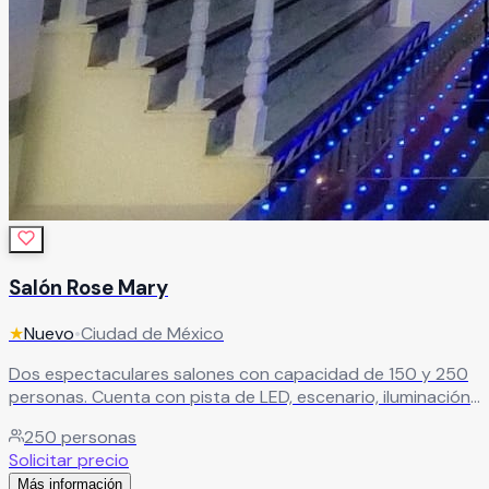
Salón Rose Mary
★
Nuevo
•
Ciudad de México
Dos espectaculares salones con capacidad de 150 y 250
personas. Cuenta con pista de LED, escenario, iluminación
robótica, cabina de DJ, máquina de humo, pantallas
250
personas
gigantes y mesas iluminadas.
Leer más
Solicitar precio
Más información