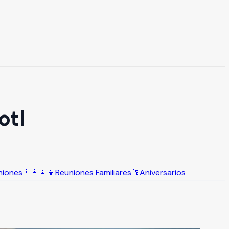
otl
niones
👨‍👩‍👧‍👦
Reuniones Familiares
🥂
Aniversarios