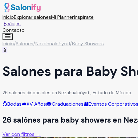
Inicio
Explorar salones
Mi Planner
Inspírate
Viajes
Contacto
Inicio
/
Salones
/
Nezahualcóyotl
/
Baby Showers
🍼
Salones para Baby Sh
26 salónes disponibles en Nezahualcóyotl, Estado de México.
💍
Bodas
👑
XV Años
🎓
Graduaciones
🏢
Eventos Corporativo
26
salón
es
para
baby showers
en
Nez
Ver con filtros →