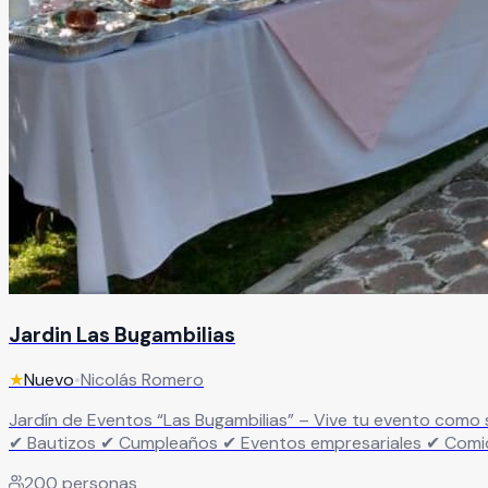
Jardin Las Bugambilias
★
Nuevo
•
Nicolás Romero
Jardín de Eventos “Las Bugambilias” – Vive tu evento como se merece Haz de tu evento algo inolvidable… no solo una fiesta más. Renta nuestro jardín id
✔ Bautizos ✔ Cumpleaños ✔ Eventos empresariales ✔ Comidas de fin de año Un espacio pensado para disfrutar, convivir y celebrar s
Áreas verdes para cualquier tipo de evento ✔ Espacio ideal
200
personas