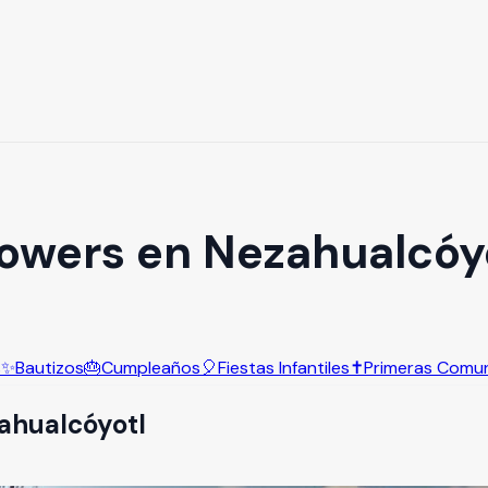
owers en Nezahualcóy
s
✨
Bautizos
🎂
Cumpleaños
🎈
Fiestas Infantiles
✝️
Primeras Comu
ahualcóyotl