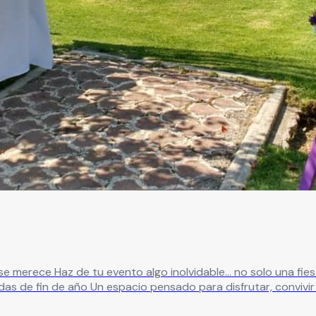
eal para: ✔ XV años ✔ Bodas
in preocupaciones ¿Qué te ofrecemos? ✔
 para eventos íntimos o grandes celebraciones ✔ Ambiente na