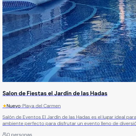
Salon de Fiestas el Jardín de las Hadas
★
Nuevo
•
Playa del Carmen
Salón de Eventos El Jardín de las Hadas es el lugar ideal para todo tipo de celebraciones. Cuenta con palapa, área clim
ambiente perfecto para disfrutar un evento lleno de divers
0
personas