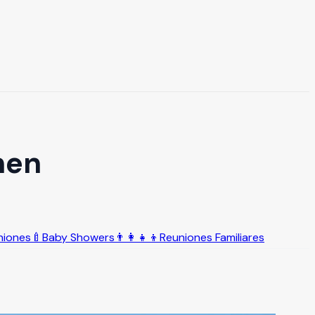
men
niones
🍼
Baby Showers
👨‍👩‍👧‍👦
Reuniones Familiares