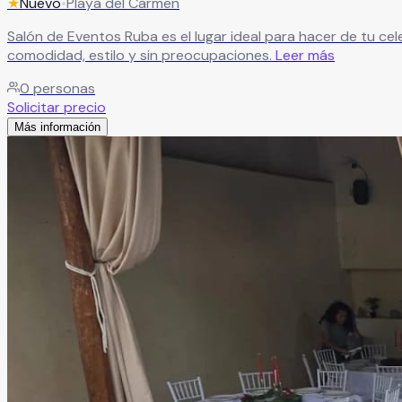
★
Nuevo
•
Playa del Carmen
Salón de Eventos Ruba es el lugar ideal para hacer de tu celebración una experiencia inolvidable. Cuenta co
comodidad, estilo y sin preocupaciones.
Leer más
0
personas
Solicitar precio
Más información