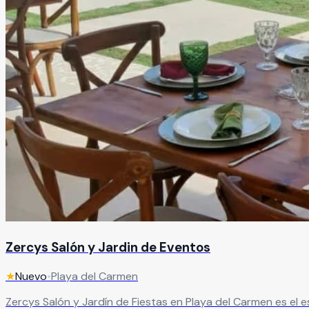
Zercys Salón y Jardin de Eventos
★
Nuevo
•
Playa del Carmen
Zercys Salón y Jardín de Fiestas en Playa del Carmen es el espacio ideal pa