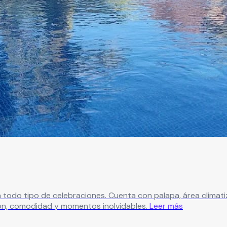
atizada, splash, alberca y amplias áreas verdes, creando el
ión, comodidad y momentos inolvidables.
Leer más