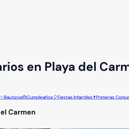
arios en Playa del Car
s
✨
Bautizos
🎂
Cumpleaños
🎈
Fiestas Infantiles
✝️
Primeras Comu
del Carmen