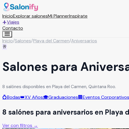
Inicio
Explorar salones
Mi Planner
Inspírate
Viajes
Contacto
Inicio
/
Salones
/
Playa del Carmen
/
Aniversarios
🥂
Salones para Anivers
8 salónes disponibles en Playa del Carmen, Quintana Roo.
💍
Bodas
👑
XV Años
🎓
Graduaciones
🏢
Eventos Corporativo
8
salón
es
para
aniversarios
en
Playa 
Ver con filtros →