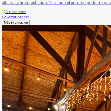
alberca y área techada, ofreciendo el entorno perfecto para
0
personas
Solicitar precio
Más información