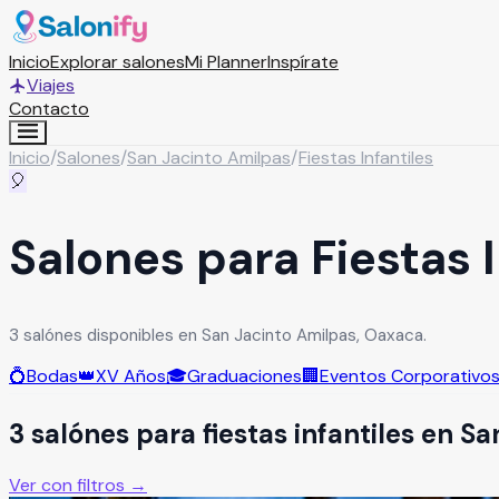
Inicio
Explorar salones
Mi Planner
Inspírate
Viajes
Contacto
Inicio
/
Salones
/
San Jacinto Amilpas
/
Fiestas Infantiles
🎈
Salones para Fiestas 
3 salónes disponibles en San Jacinto Amilpas, Oaxaca.
💍
Bodas
👑
XV Años
🎓
Graduaciones
🏢
Eventos Corporativo
3
salón
es
para
fiestas infantiles
en
Sa
Ver con filtros →