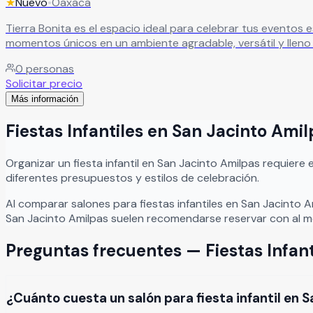
★
Nuevo
•
Oaxaca
Tierra Bonita es el espacio ideal para celebrar tus eventos especiales,
momentos únicos en un ambiente agradable, versátil y lleno
0
personas
Solicitar precio
Más información
Fiestas Infantiles
en
San Jacinto Amil
Organizar
un
fiesta infantil
en
San Jacinto Amilpas
requiere 
diferentes presupuestos y estilos de celebración.
Al comparar salones para
fiestas infantiles
en
San Jacinto A
San Jacinto Amilpas
suelen recomendarse reservar con al me
Preguntas frecuentes —
Fiestas Infant
¿Cuánto cuesta un salón para fiesta infantil en 