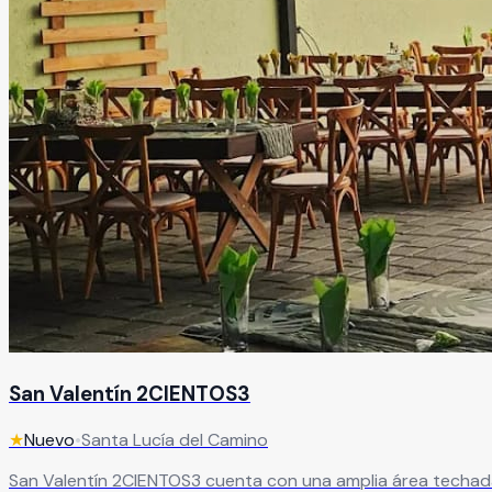
San Valentín 2CIENTOS3
★
Nuevo
•
Santa Lucía del Camino
San Valentín 2CIENTOS3 cuenta con una amplia área techada que puedes adaptar 