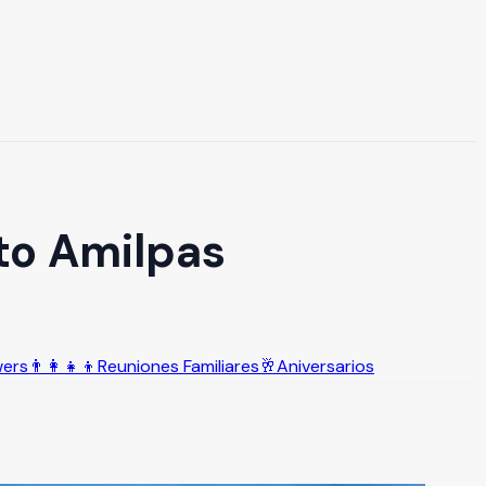
nto Amilpas
wers
👨‍👩‍👧‍👦
Reuniones Familiares
🥂
Aniversarios