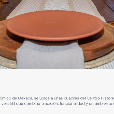
ico de Oaxaca, se ubica a unas cuadras del Centro Histórico
to versátil que combina tradición, funcionalidad y un ambient
, bodas y encuentros corporativos. Su capacidad permite reci