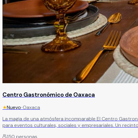
Centro Gastronómico de Oaxaca
★
Nuevo
•
Oaxaca
La magia de una atmósfera incomparable El Centro Gastronóm
para eventos culturales, sociales y empresariales. Un recin
ofrece una terraza de 370 m ², ideal para eventos sociales
150
personas