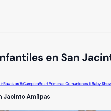
Infantiles en San Jaci
s
✨
Bautizos
🎂
Cumpleaños
✝️
Primeras Comuniones
🍼
Baby Sho
n Jacinto Amilpas