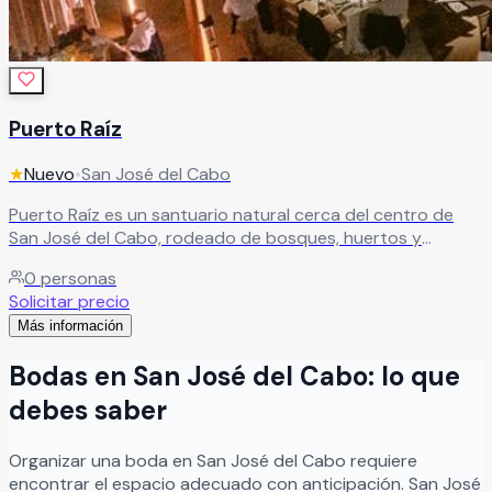
Puerto Raíz
★
Nuevo
•
San José del Cabo
Puerto Raíz es un santuario natural cerca del centro de
San José del Cabo, rodeado de bosques, huertos y
jardines que crean un entorno único para celebrar. Un
0
personas
espacio ideal para eventos especiales, donde la naturaleza
Solicitar precio
se convierte en el escenario perfecto para vivir
Más información
experiencias inolvidables.
Leer más
Bodas
en
San José del Cabo
: lo que
debes saber
Organizar
una
boda
en
San José del Cabo
requiere
encontrar el espacio adecuado con anticipación.
San José