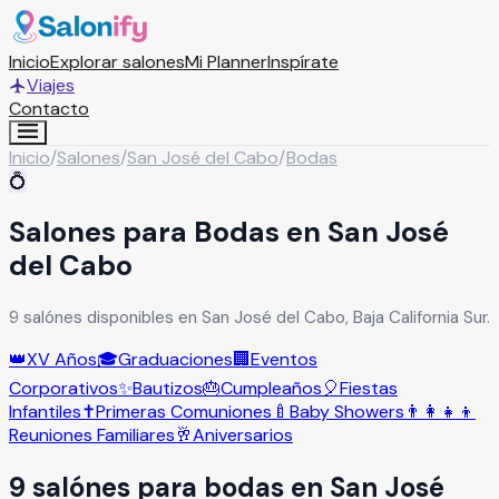
Inicio
Explorar salones
Mi Planner
Inspírate
Viajes
Contacto
Inicio
/
Salones
/
San José del Cabo
/
Bodas
💍
Salones para Bodas en San José
del Cabo
9 salónes disponibles en San José del Cabo, Baja California Sur.
👑
XV Años
🎓
Graduaciones
🏢
Eventos
Corporativos
✨
Bautizos
🎂
Cumpleaños
🎈
Fiestas
Infantiles
✝️
Primeras Comuniones
🍼
Baby Showers
👨‍👩‍👧‍👦
Reuniones Familiares
🥂
Aniversarios
9
salón
es
para
bodas
en
San José