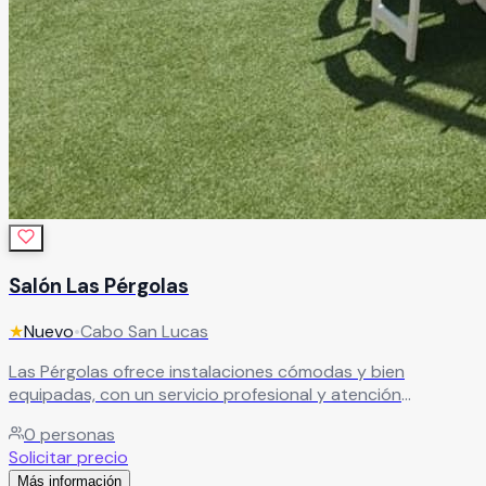
Salón Las Pérgolas
★
Nuevo
•
Cabo San Lucas
Las Pérgolas ofrece instalaciones cómodas y bien
equipadas, con un servicio profesional y atención
dedicada en cada detalle. Gracias a ello, podrás vivir la
0
personas
boda que siempre imaginaste y compartirla con tus seres
Solicitar precio
queridos en un ambiente lleno de alegría y momentos
Más información
inolvidables.
Leer más