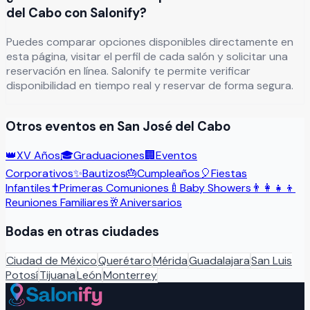
del Cabo con Salonify?
Puedes comparar opciones disponibles directamente en
esta página, visitar el perfil de cada salón y solicitar una
reservación en línea. Salonify te permite verificar
disponibilidad en tiempo real y reservar de forma segura.
Otros eventos en
San José del Cabo
👑
XV Años
🎓
Graduaciones
🏢
Eventos
Corporativos
✨
Bautizos
🎂
Cumpleaños
🎈
Fiestas
Infantiles
✝️
Primeras Comuniones
🍼
Baby Showers
👨‍👩‍👧‍👦
Reuniones Familiares
🥂
Aniversarios
Bodas
en otras ciudades
Ciudad de México
Querétaro
Mérida
Guadalajara
San Luis
Potosí
Tijuana
León
Monterrey