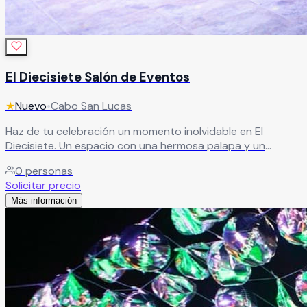
El Diecisiete Salón de Eventos
★
Nuevo
•
Cabo San Lucas
Haz de tu celebración un momento inolvidable en El
Diecisiete. Un espacio con una hermosa palapa y un
ambiente agradable, ideal para crear eventos únicos y
0
personas
llenos de estilo. Aquí encontrarás el lugar perfecto para
Solicitar precio
disfrutar tu festejo como lo imaginaste. Bodas,
Más información
cumpleaños, bautizos, aniversarios o cualquier ocasión
especial… en El Diecisiete cada evento se convierte en un
recuerdo inolvidable.
Leer más