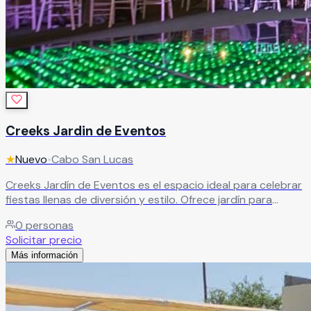
Creeks Jardin de Eventos
★
Nuevo
•
Cabo San Lucas
Creeks Jardín de Eventos es el espacio ideal para celebrar
fiestas llenas de diversión y estilo. Ofrece jardín para
eventos, renta de inflables infantiles y mobiliario para
0
personas
niños, creando el ambiente perfecto para celebraciones
Solicitar precio
familiares e infantiles inolvidables.
Leer más
Más información