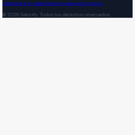
Administra tu salón
Explorar salones
Contacto
©
2026
Salonify. Todos los derechos reservados.