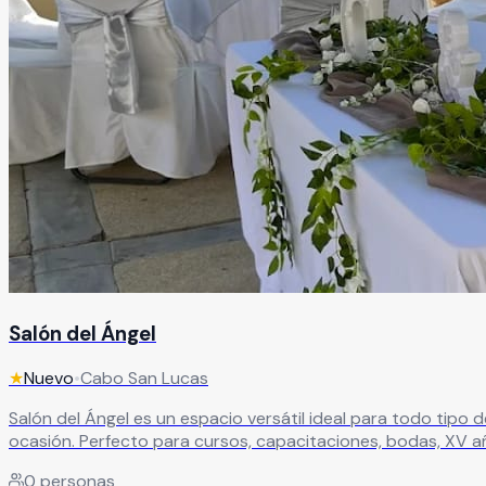
Salón del Ángel
★
Nuevo
•
Cabo San Lucas
Salón del Ángel es un espacio versátil ideal para todo tipo
ocasión. Perfecto para cursos, capacitaciones, bodas, XV años, comuniones, bautizos, despedidas, conferencias, aniversarios y más, es el lugar ideal para crear experiencias
memorables.
Leer más
0
personas