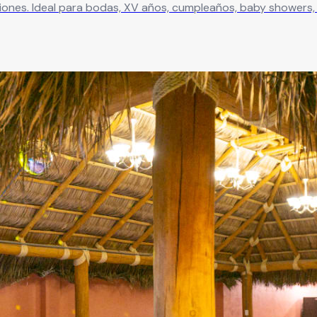
cio perfecto para
e encanto.
Leer más