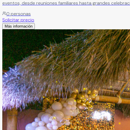
eventos, desde reuniones familiares hasta grandes celebraciones. Ideal para bodas, XV años, cumpleaños, baby showers, fiestas infantiles y más, ofrece el espa
crear experiencias únicas en un ambiente especial y lleno d
0
personas
Solicitar precio
Más información