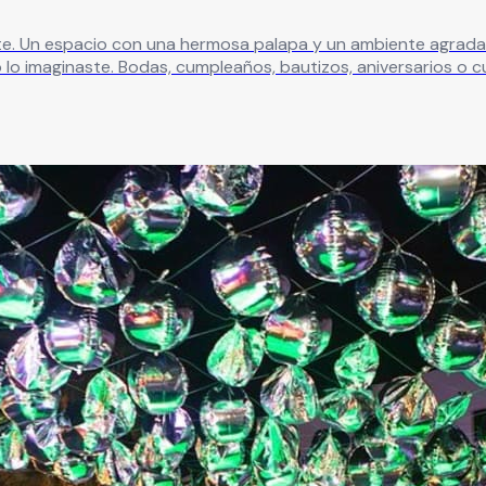
o. Aquí
ial… en El Diecisiete cada evento se