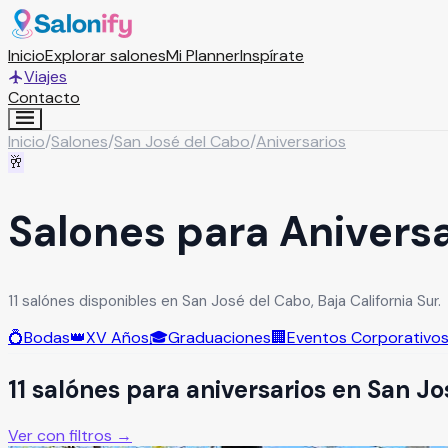
Inicio
Explorar salones
Mi Planner
Inspírate
Viajes
Contacto
Inicio
/
Salones
/
San José del Cabo
/
Aniversarios
🥂
Salones para Anivers
11 salónes disponibles en San José del Cabo, Baja California Sur.
💍
Bodas
👑
XV Años
🎓
Graduaciones
🏢
Eventos Corporativo
11
salón
es
para
aniversarios
en
San Jo
Ver con filtros →