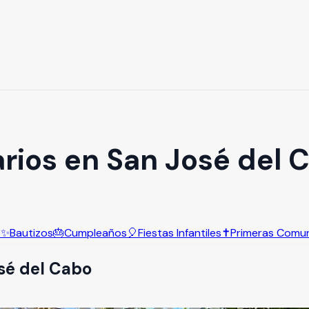
arios en San José del 
s
✨
Bautizos
🎂
Cumpleaños
🎈
Fiestas Infantiles
✝️
Primeras Comu
sé del Cabo