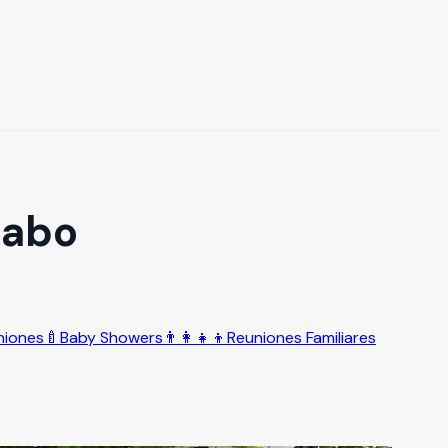
Cabo
niones
🍼
Baby Showers
👨‍👩‍👧‍👦
Reuniones Familiares