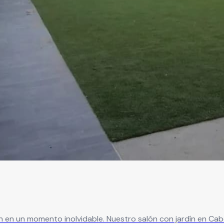
n en un momento inolvidable. Nuestro salón con jardín en Ca