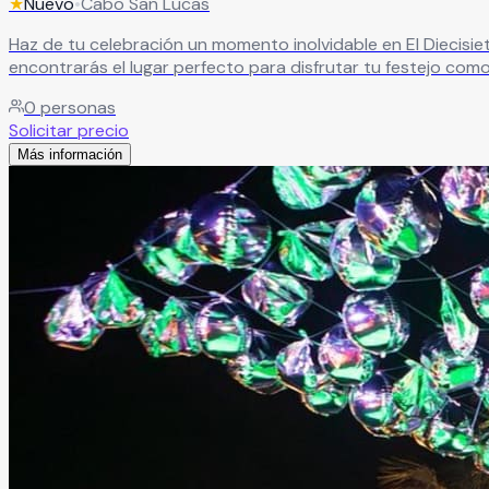
★
Nuevo
•
Cabo San Lucas
Haz de tu celebración un momento inolvidable en El Diecisiete. Un espacio con una hermosa palapa y un ambiente agradable, ideal para crear eventos únicos y llenos de estil
encontrarás el lugar perfecto para disfrutar tu festejo como lo imaginaste. Bodas, cumpleaños, bautizos, aniversarios o cualquier ocasión espec
convierte en un recuerdo inolvidable.
Leer más
0
personas
Solicitar precio
Más información