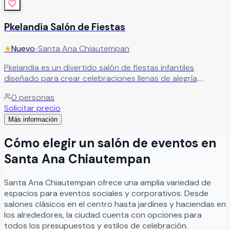
Pkelandia Salón de Fiestas
★
Nuevo
•
Santa Ana Chiautempan
Pkelandia es un divertido salón de fiestas infantiles
diseñado para crear celebraciones llenas de alegría,
imaginación y momentos inolvidables para los más
0
personas
pequeños. Este espacio es ideal para cumpleaños, piñatas,
Solicitar precio
convivencias y eventos infantiles, ofreciendo un ambiente
Más información
seguro, dinámico y lleno de diversión para que niños y
familias disfruten al máximo cada celebración. En Pkelandia
Cómo elegir un salón de eventos en
cada fiesta se convierte en una experiencia mágica y
memorable, haciendo realidad la celebración que tu peque
Santa Ana Chiautempan
siempre imaginó.
Leer más
Santa Ana Chiautempan
ofrece una amplia variedad de
espacios para eventos sociales y corporativos. Desde
salones clásicos en el centro hasta jardines y haciendas en
los alrededores, la ciudad cuenta con opciones para
todos los presupuestos y estilos de celebración.