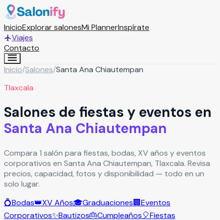
Inicio
Explorar salones
Mi Planner
Inspírate
Viajes
Contacto
Inicio
/
Salones
/
Santa Ana Chiautempan
Tlaxcala
Salones de fiestas y eventos en
Santa Ana Chiautempan
Compara 1 salón para fiestas, bodas, XV años y eventos
corporativos en Santa Ana Chiautempan, Tlaxcala. Revisa
precios, capacidad, fotos y disponibilidad — todo en un
solo lugar.
💍
Bodas
👑
XV Años
🎓
Graduaciones
🏢
Eventos
Corporativos
✨
Bautizos
🎂
Cumpleaños
🎈
Fiestas