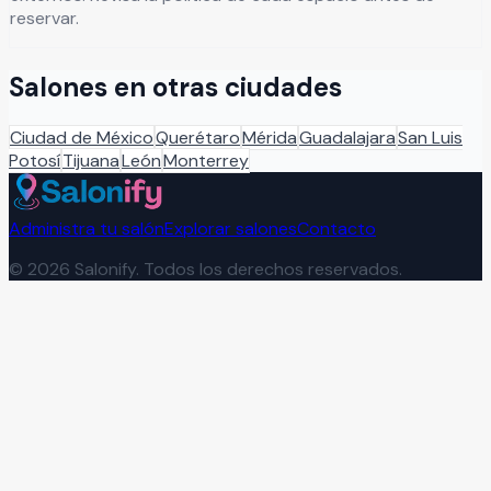
reservar.
Salones en otras ciudades
Ciudad de México
Querétaro
Mérida
Guadalajara
San Luis
Potosí
Tijuana
León
Monterrey
Administra tu salón
Explorar salones
Contacto
©
2026
Salonify. Todos los derechos reservados.