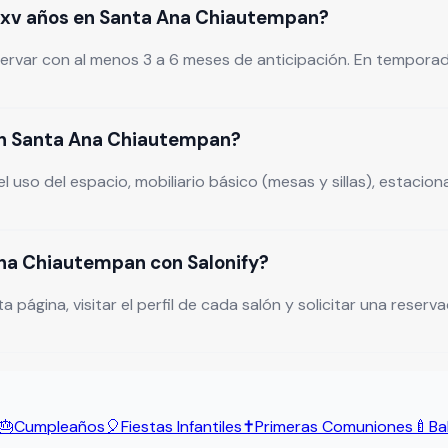
i xv años en Santa Ana Chiautempan?
rvar con al menos 3 a 6 meses de anticipación. En temporada
 en Santa Ana Chiautempan?
l uso del espacio, mobiliario básico (mesas y sillas), estac
Ana Chiautempan con Salonify?
ina, visitar el perfil de cada salón y solicitar una reservaci
🎂
Cumpleaños
🎈
Fiestas Infantiles
✝️
Primeras Comuniones
🍼
Ba