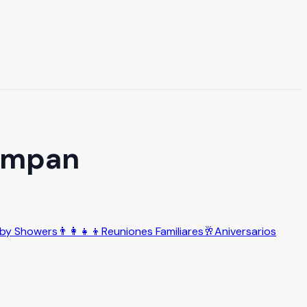
tempan
by Showers
👨‍👩‍👧‍👦
Reuniones Familiares
🥂
Aniversarios