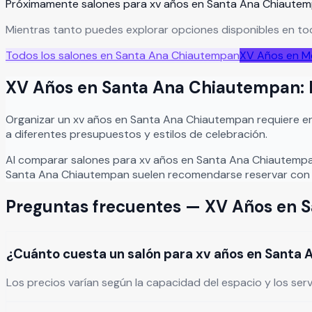
Próximamente salones para
xv años
en
Santa Ana Chiaute
Mientras tanto puedes explorar opciones disponibles en tod
Todos los salones en
Santa Ana Chiautempan
XV Años
en M
XV Años
en
Santa Ana Chiautempan
:
Organizar
un
xv años
en
Santa Ana Chiautempan
requiere e
a diferentes presupuestos y estilos de celebración.
Al comparar salones para
xv años
en
Santa Ana Chiautemp
Santa Ana Chiautempan
suelen recomendarse reservar con 
Preguntas frecuentes —
XV Años
en
S
¿Cuánto cuesta un salón para xv años en Santa
Los precios varían según la capacidad del espacio y los ser