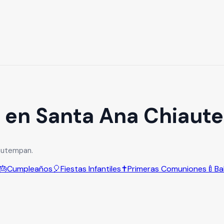
s en Santa Ana Chiau
autempan.
🎂
Cumpleaños
🎈
Fiestas Infantiles
✝️
Primeras Comuniones
🍼
Ba