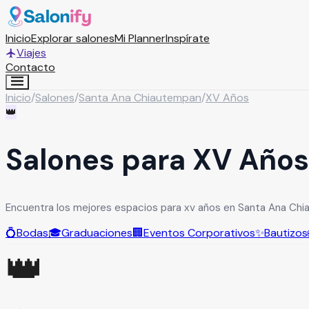
Inicio
Explorar salones
Mi Planner
Inspírate
Viajes
Contacto
Inicio
/
Salones
/
Santa Ana Chiautempan
/
XV Años
👑
Salones para XV Año
Encuentra los mejores espacios para xv años en Santa Ana Chi
💍
Bodas
🎓
Graduaciones
🏢
Eventos Corporativos
✨
Bautizos
👑