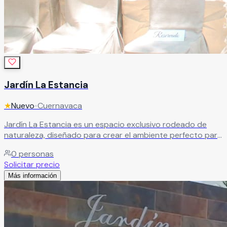
Jardín La Estancia
★
Nuevo
•
Cuernavaca
Jardín La Estancia es un espacio exclusivo rodeado de
naturaleza, diseñado para crear el ambiente perfecto para
todo tipo de celebraciones y eventos especiales. Con una
0
personas
atmósfera elegante, tranquila y llena de encanto, este
Solicitar precio
hermoso jardín combina áreas verdes, privacidad y
Más información
espacios versátiles ideales para bodas, XV años,
aniversarios, graduaciones, eventos corporativos y
reuniones sociales.
Leer más