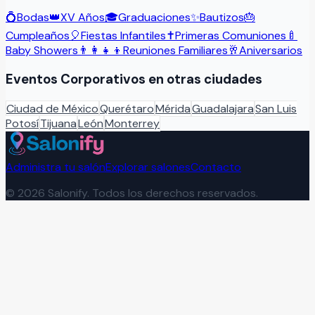
💍
Bodas
👑
XV Años
🎓
Graduaciones
✨
Bautizos
🎂
Cumpleaños
🎈
Fiestas Infantiles
✝️
Primeras Comuniones
🍼
Baby Showers
👨‍👩‍👧‍👦
Reuniones Familiares
🥂
Aniversarios
Eventos Corporativos
en otras ciudades
Ciudad de México
Querétaro
Mérida
Guadalajara
San Luis
Potosí
Tijuana
León
Monterrey
Administra tu salón
Explorar salones
Contacto
©
2026
Salonify. Todos los derechos reservados.