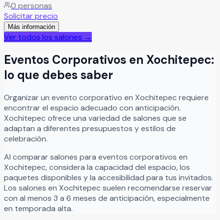
0
personas
inolvidables rodeadas de naturaleza, ofrecemos el
Solicitar precio
escenario perfecto para bodas, XV años, graduaciones,
Más información
aniversarios, eventos sociales, ceremonias civiles o
Ver todos los salones →
religiosas y reuniones especiales al aire libre.
Leer más
Eventos Corporativos
en
Xochitepec
:
lo que debes saber
Organizar
un
evento corporativo
en
Xochitepec
requiere
encontrar el espacio adecuado con anticipación.
Xochitepec
ofrece una variedad de salones que se
adaptan a diferentes presupuestos y estilos de
celebración.
Al comparar salones para
eventos corporativos
en
Xochitepec
, considera la capacidad del espacio, los
paquetes disponibles y la accesibilidad para tus invitados.
Los salones en
Xochitepec
suelen recomendarse reservar
con al menos 3 a 6 meses de anticipación, especialmente
en temporada alta.