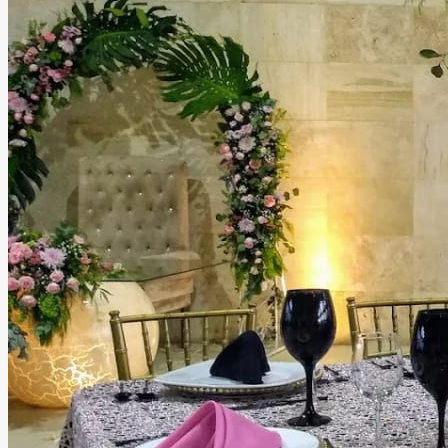
brindar una atmósfera romántica, sofisticada y acogedora
para ti y tus invitados. Además de sus increíbles espacios,
el equipo de Jardín Orquídea puede apoyarte en la
organización de tu evento, cuidando cada detalle para
que disfrutes una experiencia única, cómoda e inolvidable.
Leer más