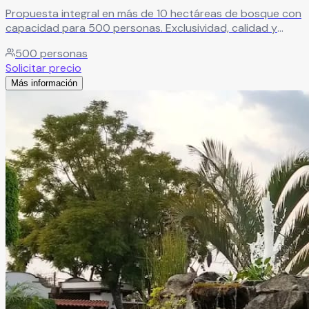
Propuesta integral en más de 10 hectáreas de bosque con
capacidad para 500 personas. Exclusividad, calidad y
total armonía con la naturaleza como principales
500
personas
características.
Leer más
Solicitar precio
Más información