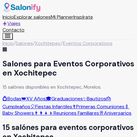
Inicio
Explorar salones
Mi Planner
Inspírate
Viajes
Contacto
Inicio
/
Salones
/
Xochitepec
/
Eventos Corporativos
🏢
Salones para Eventos Corporativos
en Xochitepec
15 salónes disponibles en Xochitepec, Morelos.
💍
Bodas
👑
XV Años
🎓
Graduaciones
✨
Bautizos
🎂
Cumpleaños
🎈
Fiestas Infantiles
✝️
Primeras Comuniones
🍼
Baby Showers
👨‍👩‍👧‍👦
Reuniones Familiares
🥂
Aniversarios
15
salón
es
para
eventos corporativos
en
Xochitepec