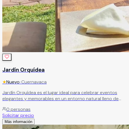
Jardín Orquídea
★
Nuevo
•
Cuernavaca
Jardín Orquídea es el lugar ideal para celebrar eventos
elegantes y memorables en un entorno natural lleno de
encanto y estilo. Sus hermosas instalaciones ofrecen
0
personas
espacios versátiles que se adaptan perfectamente a
Solicitar precio
diferentes tipos de celebraciones, desde bodas y XV años
Más información
hasta graduaciones, aniversarios y eventos sociales o
corporativos. Cada rincón del jardín está diseñado para