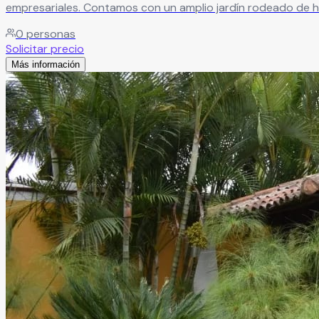
empresariales. Contamos con un amplio jardín rodeado de hermosas áreas verdes, ideal para bodas, XV años, cumpleaños, graduaciones, eventos corporativos y reuniones
especiales. Nuestro recinto ofrece un precioso escenario y
0
personas
Solicitar precio
Más información