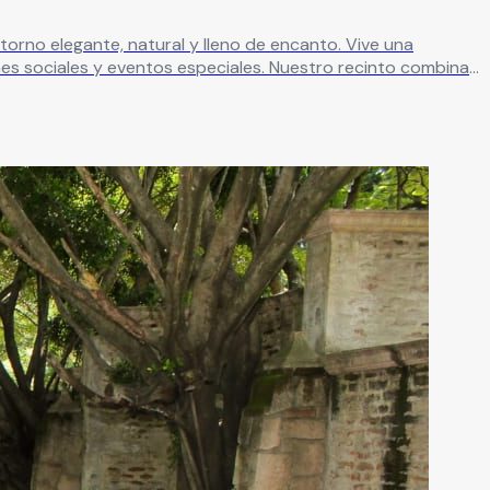
egante, natural y lleno de encanto. Vive una
es sociales y eventos especiales. Nuestro recinto combina
para cada celebración.
Leer más