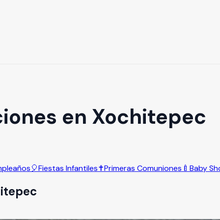
ciones en Xochitepec
pleaños
🎈
Fiestas Infantiles
✝️
Primeras Comuniones
🍼
Baby Sh
itepec