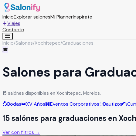
Inicio
Explorar salones
Mi Planner
Inspírate
Viajes
Contacto
Inicio
/
Salones
/
Xochitepec
/
Graduaciones
🎓
Salones para Gradua
15 salónes disponibles en Xochitepec, Morelos.
💍
Bodas
👑
XV Años
🏢
Eventos Corporativos
✨
Bautizos
🎂
Cum
15
salón
es
para
graduaciones
en
Xoch
Ver con filtros →