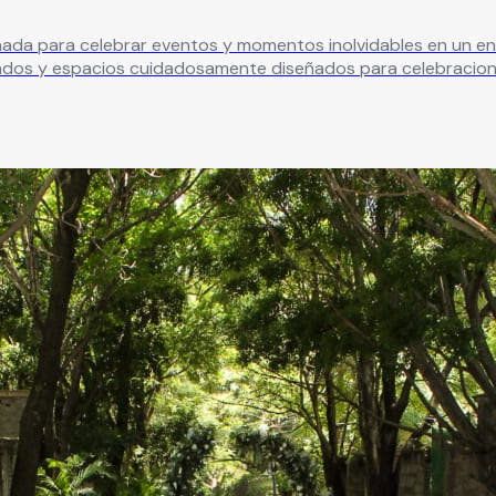
para celebrar eventos y momentos inolvidables en un entorno el
ivados y espacios cuidadosamente diseñados para celebracion
isfruta de un banquete de autor a cargo de Gastronomía Hada Martens,
ial y decoración floral personalizada creada especialmente 