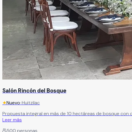
Salón Rincón del Bosque
★
Nuevo
•
Huitzilac
Propuesta integral en más de 10 hectáreas de bosque con ca
Leer más
500
personas