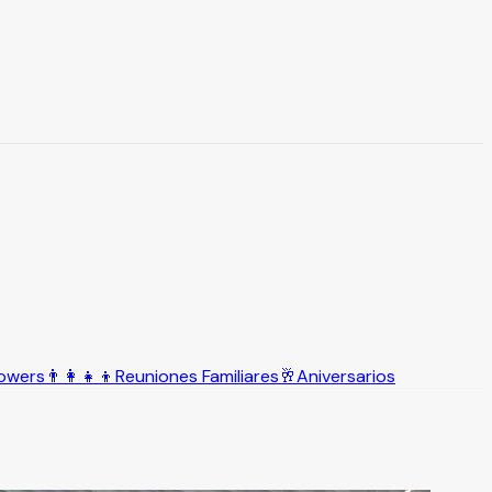
owers
👨‍👩‍👧‍👦
Reuniones Familiares
🥂
Aniversarios