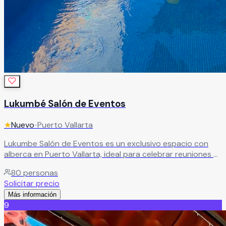
Lukumbé Salón de Eventos
★
Nuevo
•
Puerto Vallarta
Lukumbe Salón de Eventos es un exclusivo espacio con
alberca en Puerto Vallarta, ideal para celebrar reuniones y
eventos especiales en un ambiente cómodo, divertido y
80
personas
totalmente seguro. El recinto cuenta con alberca de 1.30
Solicitar precio
metros de profundidad y chapoteadero de 35
Más información
centímetros, perfecto para convivencias familiares,
9
cumpleaños, reuniones sociales, fiestas infantiles y
celebraciones privadas para grupos de hasta 80