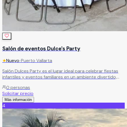
Salón de eventos Dulce's Party
★
Nuevo
•
Puerto Vallarta
Salón Dulces Party es el lugar ideal para celebrar fiestas
infantiles y eventos familiares en un ambiente divertido,
seguro y lleno de alegría en Puerto Vallarta. Especializados
0
personas
en crear experiencias inolvidables para los más pequeños,
Solicitar precio
ofrecemos decoración temática personalizada, música,
Más información
juegos inflables y áreas de entretenimiento diseñadas
4
para que cada celebración sea única y memorable.
Nuestro espacio es perfecto para cumpleaños,
convivencias, reuniones familiares y eventos infantiles,
brindando comodidad, diversión y atención personalizada