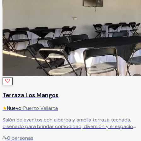
Terraza Los Mangos
★
Nuevo
•
Puerto Vallarta
Salón de eventos con alberca y amplia terraza techada,
diseñado para brindar comodidad, diversión y el espacio
ideal para disfrutar cualquier celebración al máximo. El
0
personas
recinto ofrece amplias instalaciones perfectas para