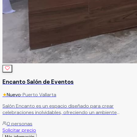
Encanto Salón de Eventos
★
Nuevo
•
Puerto Vallarta
Salón Encanto es un espacio diseñado para crear
celebraciones inolvidables, ofreciendo un ambiente
elegante, cómodo y totalmente adaptable para todo tipo
0
personas
de eventos especiales. Contamos con diferentes
Solicitar precio
paquetes pensados para ajustarse a las necesidades y
Más información