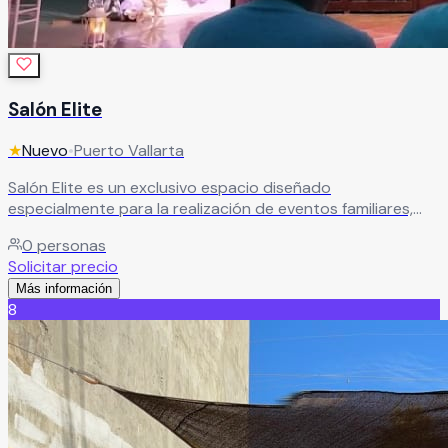
Salón Elite
★
Nuevo
•
Puerto Vallarta
Salón Elite es un exclusivo espacio diseñado
especialmente para la realización de eventos familiares,
sociales, comerciales e institucionales de alto nivel. Su
0
personas
moderna infraestructura y los detalles cuidadosamente
Solicitar precio
pensados en cada área crean una atmósfera elegante,
Más información
sofisticada y atractiva, ideal para bodas, XV años,
8
aniversarios, graduaciones, eventos corporativos,
conferencias y celebraciones especiales.
Leer más