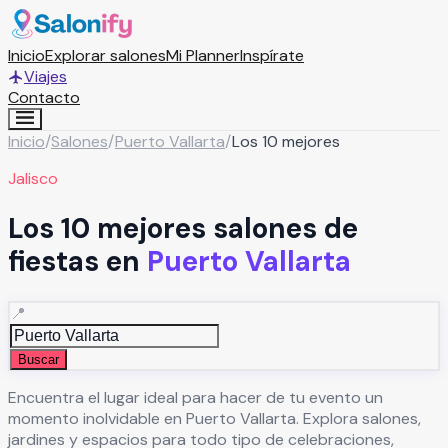
Inicio
Explorar salones
Mi Planner
Inspírate
Viajes
Contacto
Inicio
/
Salones
/
Puerto Vallarta
/
Los 10 mejores
Jalisco
Los 10 mejores salones de
fiestas en
Puerto Vallarta
📍
Buscar
Encuentra el lugar ideal para hacer de tu evento un
momento inolvidable en
Puerto Vallarta
. Explora salones,
jardines y espacios para todo tipo de celebraciones,