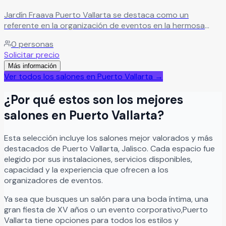
Jardín Fraava Puerto Vallarta se destaca como un
referente en la organización de eventos en la hermosa
ciudad de Puerto Vallarta. Ubicado en San Nicolás 1000,
0
personas
Brisas del Pacífico II, este negocio ha capturado la
Solicitar precio
atención de sus clientes gracias a su atención al detalle y
Más información
excepcional servicio. La atención a los detalles y el
Ver todos los salones en
Puerto Vallarta
→
compromiso con crear experiencias memorables hacen de
Jardín Fraava una excelente opción para disfrutar eventos
¿Por qué estos son los mejores
especiales en un entorno agradable y cuidadosamente
diseñado.
Leer más
salones en
Puerto Vallarta
?
Esta selección incluye los salones mejor valorados y más
destacados de
Puerto Vallarta
,
Jalisco
. Cada espacio fue
elegido por sus instalaciones, servicios disponibles,
capacidad y la experiencia que ofrecen a los
organizadores de eventos.
Ya sea que busques un salón para una boda íntima, una
gran fiesta de XV años o un evento corporativo,
Puerto
Vallarta
tiene opciones para todos los estilos y