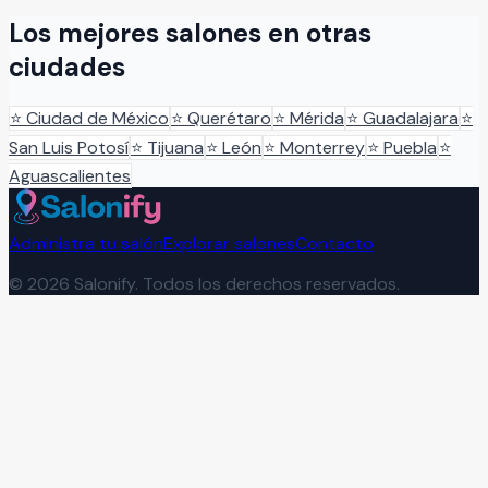
Los mejores salones en otras
ciudades
⭐
Ciudad de México
⭐
Querétaro
⭐
Mérida
⭐
Guadalajara
⭐
San Luis Potosí
⭐
Tijuana
⭐
León
⭐
Monterrey
⭐
Puebla
⭐
Aguascalientes
Administra tu salón
Explorar salones
Contacto
©
2026
Salonify. Todos los derechos reservados.