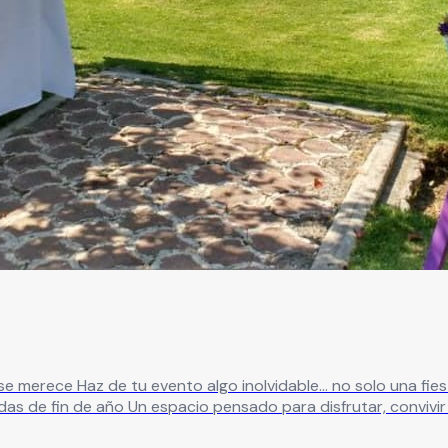
eal para: ✔ XV años ✔ Bodas
in preocupaciones ¿Qué te ofrecemos? ✔
 para eventos íntimos o grandes celebraciones ✔ Ambiente na