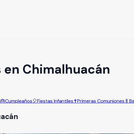
s en Chimalhuacán
s
🎂
Cumpleaños
🎈
Fiestas Infantiles
✝️
Primeras Comuniones
🍼
B
uacán