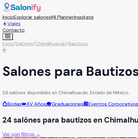
Inicio
Explorar salones
Mi Planner
Inspírate
Viajes
Contacto
Inicio
/
Salones
/
Chimalhuacán
/
Bautizos
✨
Salones para Bautizo
24 salónes disponibles en Chimalhuacán, Estado de México.
💍
Bodas
👑
XV Años
🎓
Graduaciones
🏢
Eventos Corporativo
24
salón
es
para
bautizos
en
Chimalh
Ver con filtros →