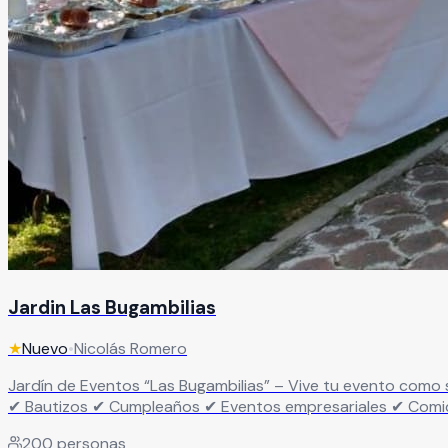
Jardin Las Bugambilias
★
Nuevo
•
Nicolás Romero
Jardín de Eventos “Las Bugambilias” – Vive tu evento como se merece Haz de tu evento algo inolvidable… no solo una fiesta más. Renta nuestro jardín id
✔ Bautizos ✔ Cumpleaños ✔ Eventos empresariales ✔ Comidas de fin de año Un espacio pensado para disfrutar, convivir y celebrar s
Áreas verdes para cualquier tipo de evento ✔ Espacio ideal
200
personas