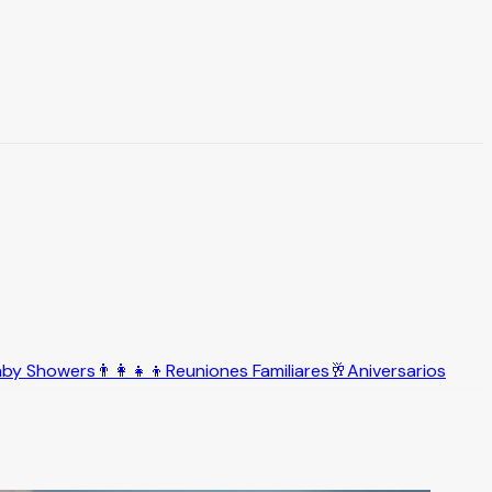
aby Showers
👨‍👩‍👧‍👦
Reuniones Familiares
🥂
Aniversarios