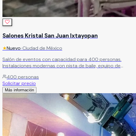
Salones Kristal San Juan Ixtayopan
★
Nuevo
•
Ciudad de México
Salón de eventos con capacidad para 400 personas.
Instalaciones modernas con pista de baile, equipo de
audio e iluminación de última generación para eventos de
400
personas
gran impacto.
Leer más
Solicitar precio
Más información