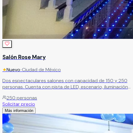
Salón Rose Mary
★
Nuevo
•
Ciudad de México
Dos espectaculares salones con capacidad de 150 y 250
personas. Cuenta con pista de LED, escenario, iluminación
robótica, cabina de DJ, máquina de humo, pantallas
250
personas
gigantes y mesas iluminadas.
Leer más
Solicitar precio
Más información