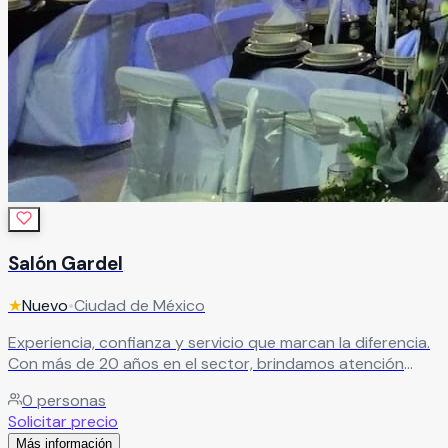
Salón Gardel
★
Nuevo
•
Ciudad de México
Experiencia, confianza y servicio que marcan la diferencia.
Con más de 20 años en el sector, brindamos atención
profesional y un trato cálido para garantizar eventos
0
personas
exitosos.
Leer más
Solicitar precio
Más información