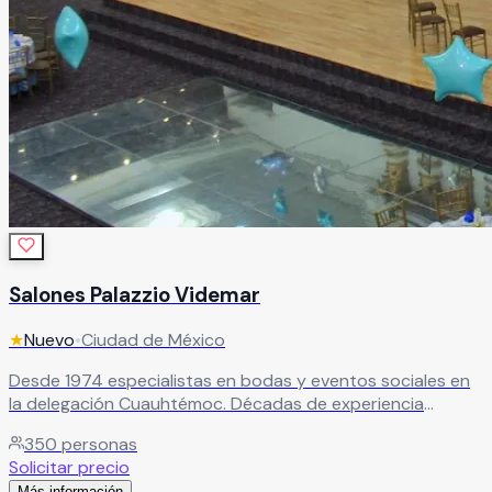
Salones Palazzio Videmar
★
Nuevo
•
Ciudad de México
Desde 1974 especialistas en bodas y eventos sociales en
la delegación Cuauhtémoc. Décadas de experiencia
garantizando celebraciones memorables con servicio de
350
personas
primer nivel.
Leer más
Solicitar precio
Más información