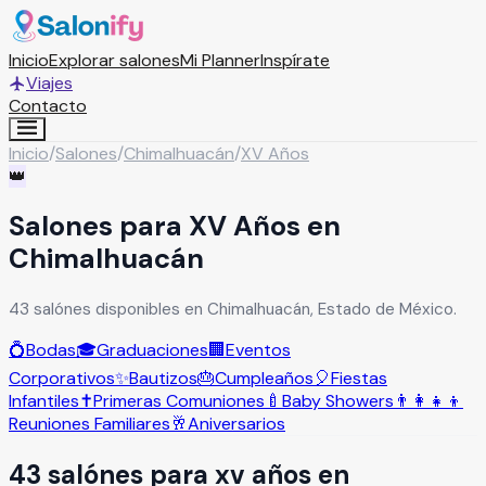
Inicio
Explorar salones
Mi Planner
Inspírate
Viajes
Contacto
Inicio
/
Salones
/
Chimalhuacán
/
XV Años
👑
Salones para XV Años en
Chimalhuacán
43 salónes disponibles en Chimalhuacán, Estado de México.
💍
Bodas
🎓
Graduaciones
🏢
Eventos
Corporativos
✨
Bautizos
🎂
Cumpleaños
🎈
Fiestas
Infantiles
✝️
Primeras Comuniones
🍼
Baby Showers
👨‍👩‍👧‍👦
Reuniones Familiares
🥂
Aniversarios
43
salón
es
para
xv años
en