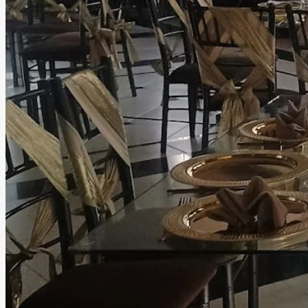
audiovisuales profesionales. Pensando en la comodidad de
todos los asistentes, contamos con estacionamiento,
servicio de valet parking, baños dobles, áreas lounge,
cocina, Wi-Fi, mobiliario completo, iluminación profesional,
sonido, DJ, barra de bebidas, catering, decoración,
personal de apoyo, seguridad y limpieza, para que tú solo
te preocupes por disfrutar. Ubicado en una zona
estratégica de Tlalnepantla, nuestro salón ofrece la
combinación ideal entre fácil acceso y la privacidad que
merece un evento especial. Más que un salón de eventos,
ofrecemos un espacio donde la tecnología, el diseño y el
mejor ambiente se unen para crear celebraciones
memorables que tus invitados recordarán mucho después
de que termine la fiesta.
Leer más