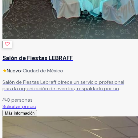
Salón de Fiestas LEBRAFF
★
Nuevo
•
Ciudad de México
Salón de Fiestas Lebraff ofrece un servicio profesional
para la organización de eventos, respaldado por un
equipo creativo e innovador. Ideal para quienes buscan
0
personas
celebraciones personalizadas, bien ejecutadas y con un
Solicitar precio
toque especial que las haga inolvidables.
Leer más
Más información