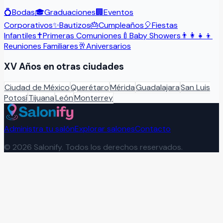
💍
Bodas
🎓
Graduaciones
🏢
Eventos
Corporativos
✨
Bautizos
🎂
Cumpleaños
🎈
Fiestas
Infantiles
✝️
Primeras Comuniones
🍼
Baby Showers
👨‍👩‍👧‍👦
Reuniones Familiares
🥂
Aniversarios
XV Años
en otras ciudades
Ciudad de México
Querétaro
Mérida
Guadalajara
San Luis
Potosí
Tijuana
León
Monterrey
Administra tu salón
Explorar salones
Contacto
©
2026
Salonify. Todos los derechos reservados.