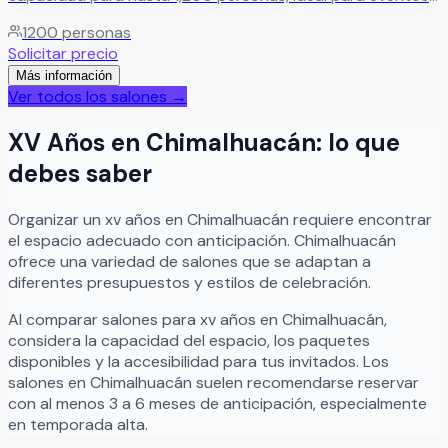
sociales y empresariales. Su amplitud y elegancia lo
1200
personas
convierten en el escenario perfecto para bodas, quince
Solicitar precio
años, graduaciones, cenas de gala y celebraciones
Más información
especiales.
Leer más
Ver todos los salones →
XV Años
en
Chimalhuacán
: lo que
debes saber
Organizar
un
xv años
en
Chimalhuacán
requiere encontrar
el espacio adecuado con anticipación.
Chimalhuacán
ofrece una variedad de salones que se adaptan a
diferentes presupuestos y estilos de celebración.
Al comparar salones para
xv años
en
Chimalhuacán
,
considera la capacidad del espacio, los paquetes
disponibles y la accesibilidad para tus invitados. Los
salones en
Chimalhuacán
suelen recomendarse reservar
con al menos 3 a 6 meses de anticipación, especialmente
en temporada alta.