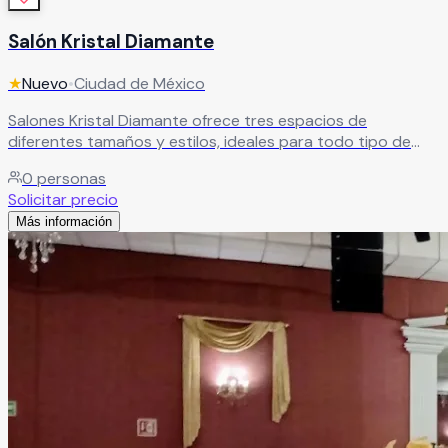
Salón Kristal Diamante
★
Nuevo
•
Ciudad de México
Salones Kristal Diamante ofrece tres espacios de
diferentes tamaños y estilos, ideales para todo tipo de
eventos. Cuenta con acceso por elevador, excelente
0
personas
ubicación, áreas amplias, zona de fumar y
Solicitar precio
estacionamiento. Además, dispone de paquetes todo
Más información
incluido a un excelente costo.
Leer más