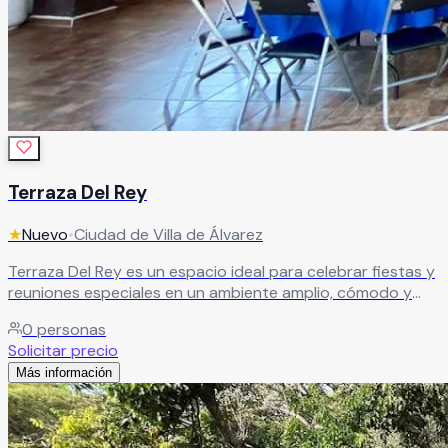
Terraza Del Rey
★
Nuevo
•
Ciudad de Villa de Álvarez
Terraza Del Rey es un espacio ideal para celebrar fiestas y
reuniones especiales en un ambiente amplio, cómodo y
con excelente ventilación. El recinto es perfecto para
0
personas
bautizos, confirmaciones, primeras comuniones, piñatas,
Solicitar precio
baby showers, cumpleaños y reuniones familiares,
Más información
ofreciendo un entorno agradable para disfrutar momentos
inolvidables junto a familiares y amigos.
Leer más