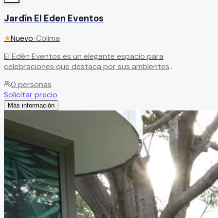
Jardín El Eden Eventos
★
Nuevo
•
Colima
El Edén Eventos es un elegante espacio para
celebraciones que destaca por sus ambientes
multifuncionales, la belleza de su arquitectura y la
0
personas
tranquilidad de sus instalaciones. El recinto cuenta con
Solicitar precio
amplios espacios interiores y exteriores ideales para
Más información
bodas, XV años, aniversarios, graduaciones, eventos
corporativos y reuniones sociales, ofreciendo un entorno
sofisticado y cómodo para crear momentos inolvidables.
Leer más