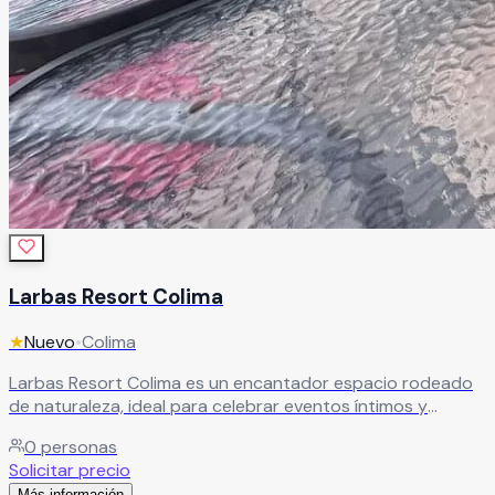
Larbas Resort Colima
★
Nuevo
•
Colima
Larbas Resort Colima es un encantador espacio rodeado
de naturaleza, ideal para celebrar eventos íntimos y
momentos especiales en un ambiente relajado y lleno de
0
personas
belleza natural. El recinto cuenta con dos terrazas con
Solicitar precio
impresionantes vistas hacia árboles y montañas, creando
Más información