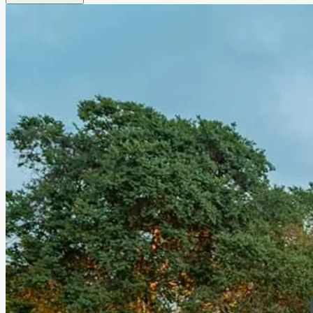
romántica y llena de encanto para bodas, XV años,
aniversarios, graduaciones y eventos sociales especiales.
Lago Escondido ofrece un entorno único donde la
naturaleza y el glamour se unen para crear experiencias
memorables junto a familiares y amigos, en un espacio
diseñado para disfrutar momentos verdaderamente
especiales.
Leer más