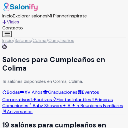
Inicio
Explorar salones
Mi Planner
Inspírate
Viajes
Contacto
Inicio
/
Salones
/
Colima
/
Cumpleaños
🎂
Salones para Cumpleaños en
Colima
19 salónes disponibles en Colima, Colima.
💍
Bodas
👑
XV Años
🎓
Graduaciones
🏢
Eventos
Corporativos
✨
Bautizos
🎈
Fiestas Infantiles
✝️
Primeras
Comuniones
🍼
Baby Showers
👨‍👩‍👧‍👦
Reuniones Familiares
🥂
Aniversarios
19
salón
es
para
cumpleaños
en