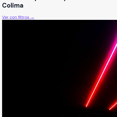
Colima
Ver con filtros →