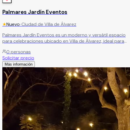
Palmares Jardín Eventos
★
Nuevo
•
Ciudad de Villa de Álvarez
Palmares Jardín Eventos es un moderno y versátil espacio
para celebraciones ubicado en Villa de Álvarez, ideal para
organizar todo tipo de eventos sociales y corporativos.
0
personas
Sus amplias instalaciones cuentan con áreas preparadas
Solicitar precio
para iluminación y sonido, zonas de descanso, bar y
Más información
servicio de catering, ofreciendo todo lo necesario para
crear experiencias memorables en eventos de diferentes
tamaños. El recinto es perfecto para bodas, XV años,
aniversarios, graduaciones, conferencias, reuniones
empresariales y convivencias sociales, brindando
comodidad, funcionalidad y una excelente ubicación.
Leer más