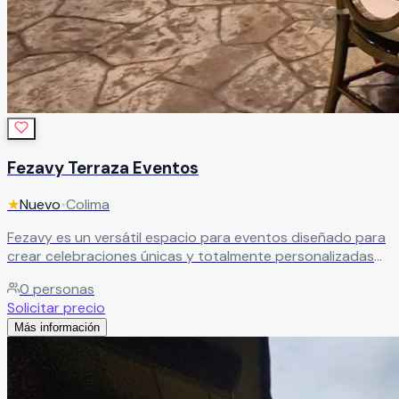
Fezavy Terraza Eventos
★
Nuevo
•
Colima
Fezavy es un versátil espacio para eventos diseñado para
crear celebraciones únicas y totalmente personalizadas
que superen todas las expectativas. Gracias a sus
0
personas
instalaciones y facilidades, este recinto es ideal para
Solicitar precio
bodas, XV años, aniversarios, graduaciones, eventos
Más información
corporativos y reuniones sociales, ofreciendo un entorno
elegante y adaptable a diferentes estilos y necesidades.
Leer más