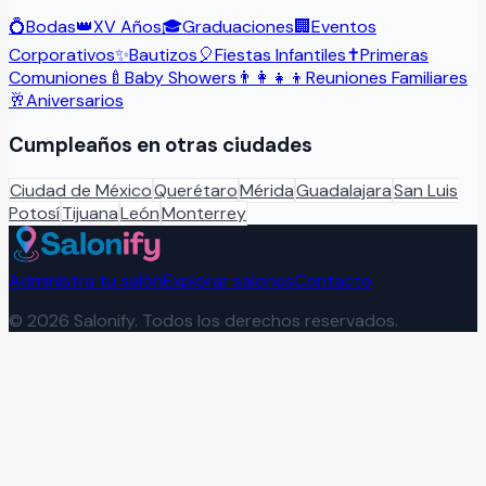
💍
Bodas
👑
XV Años
🎓
Graduaciones
🏢
Eventos
Corporativos
✨
Bautizos
🎈
Fiestas Infantiles
✝️
Primeras
Comuniones
🍼
Baby Showers
👨‍👩‍👧‍👦
Reuniones Familiares
🥂
Aniversarios
Cumpleaños
en otras ciudades
Ciudad de México
Querétaro
Mérida
Guadalajara
San Luis
Potosí
Tijuana
León
Monterrey
Administra tu salón
Explorar salones
Contacto
©
2026
Salonify. Todos los derechos reservados.