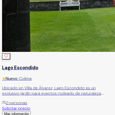
Lago Escondido
★
Nuevo
•
Colima
Ubicado en Villa de Álvarez, Lago Escondido es un
exclusivo jardín para eventos rodeado de naturaleza,
elegancia y escenarios espectaculares que crean
0
personas
celebraciones inolvidables. Este hermoso recinto combina
Solicitar precio
un maravilloso lago natural, alberca con cascada y amplias
Más información
áreas al aire libre que brindan una atmósfera sofisticada,