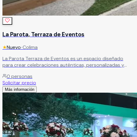
La Parota, Terraza de Eventos
★
Nuevo
•
Colima
La Parota Terraza de Eventos es un espacio diseñado
para crear celebraciones auténticas, personalizadas y
llenas de momentos memorables. Aquí cada evento se
0
personas
transforma en una experiencia única, pensada para reflejar
Solicitar precio
el estilo, esencia y personalidad de cada celebración. Su
Más información
ambiente elegante y acogedor es ideal para bodas, XV
años, aniversarios, cumpleaños, reuniones familiares y
eventos sociales especiales.
Leer más