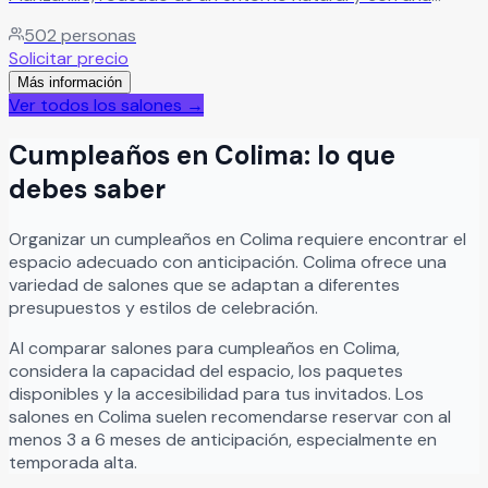
ubicación privilegiada para celebrar momentos
502
personas
inolvidables. El recinto ofrece espacios en terraza y jardín
Solicitar precio
ideales para bodas, XV años, aniversarios, graduaciones,
Más información
reuniones familiares y eventos sociales especiales,
Ver todos los salones →
combinando naturaleza, elegancia y comodidad en un
mismo lugar. Con capacidad para hasta 500 invitados,
Cumpleaños
en
Colima
: lo que
este espacio versátil está diseñado para crear
celebraciones memorables en un ambiente amplio,
debes saber
agradable y perfecto para disfrutar junto a familiares y
amigos.
Leer más
Organizar
un
cumpleaños
en
Colima
requiere encontrar el
espacio adecuado con anticipación.
Colima
ofrece una
variedad de salones que se adaptan a diferentes
presupuestos y estilos de celebración.
Al comparar salones para
cumpleaños
en
Colima
,
considera la capacidad del espacio, los paquetes
disponibles y la accesibilidad para tus invitados. Los
salones en
Colima
suelen recomendarse reservar con al
menos 3 a 6 meses de anticipación, especialmente en
temporada alta.